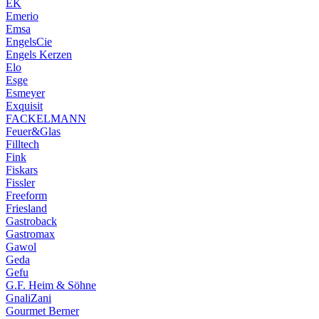
EK
Emerio
Emsa
EngelsCie
Engels Kerzen
Elo
Esge
Esmeyer
Exquisit
FACKELMANN
Feuer&Glas
Filltech
Fink
Fiskars
Fissler
Freeform
Friesland
Gastroback
Gastromax
Gawol
Geda
Gefu
G.F. Heim & Söhne
GnaliZani
Gourmet Berner