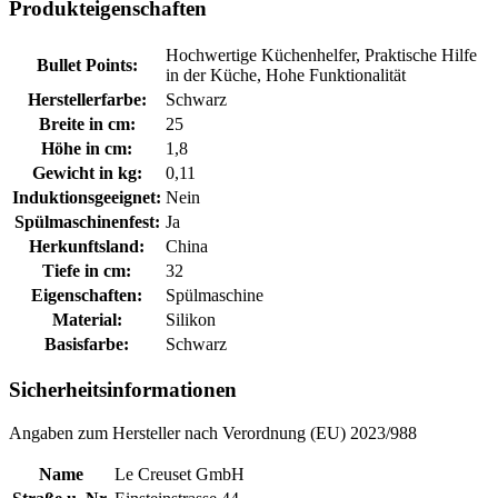
Produkteigenschaften
Hochwertige Küchenhelfer, Praktische Hilfe
Bullet Points:
in der Küche, Hohe Funktionalität
Herstellerfarbe:
Schwarz
Breite in cm:
25
Höhe in cm:
1,8
Gewicht in kg:
0,11
Induktionsgeeignet:
Nein
Spülmaschinenfest:
Ja
Herkunftsland:
China
Tiefe in cm:
32
Eigenschaften:
Spülmaschine
Material:
Silikon
Basisfarbe:
Schwarz
Sicherheitsinformationen
Angaben zum Hersteller nach Verordnung (EU) 2023/988
Name
Le Creuset GmbH