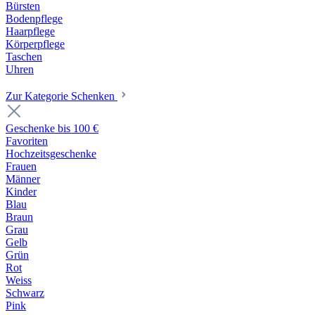
Bürsten
Bodenpflege
Haarpflege
Körperpflege
Taschen
Uhren
Zur Kategorie Schenken
Geschenke bis 100 €
Favoriten
Hochzeitsgeschenke
Frauen
Männer
Kinder
Blau
Braun
Grau
Gelb
Grün
Rot
Weiss
Schwarz
Pink