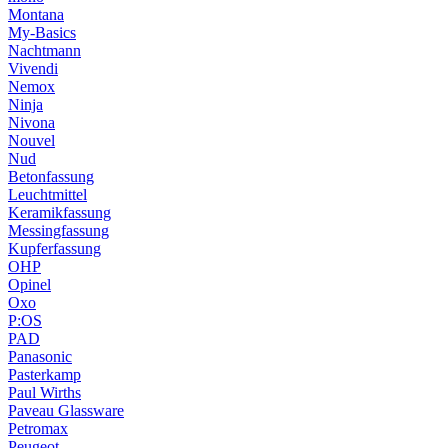
Montana
My-Basics
Nachtmann
Vivendi
Nemox
Ninja
Nivona
Nouvel
Nud
Betonfassung
Leuchtmittel
Keramikfassung
Messingfassung
Kupferfassung
OHP
Opinel
Oxo
P:OS
PAD
Panasonic
Pasterkamp
Paul Wirths
Paveau Glassware
Petromax
Peugeot