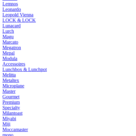
Lemnos
Leonardo
Leopold Vienna
LOCK & LOCK
Lunacard
Lurch
Magu
Marcato
Megatron
Mepal
Modula
Accessoires
Lunchbox & Lunchpot
Melitta
Metaltex
Microplane
Master
Gourmet
Premium
Specialty
Milantoast
Miyabi
Miji
Moccamaster
mono