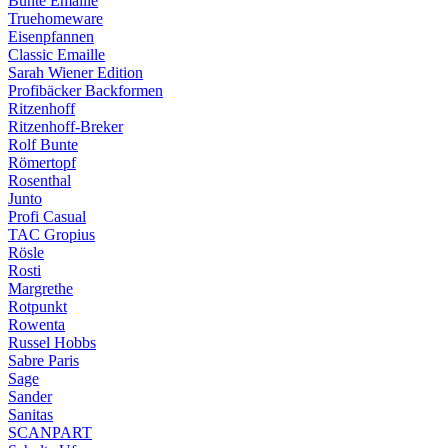
Bunte Emaille
Truehomeware
Eisenpfannen
Classic Emaille
Sarah Wiener Edition
Profibäcker Backformen
Ritzenhoff
Ritzenhoff-Breker
Rolf Bunte
Römertopf
Rosenthal
Junto
Profi Casual
TAC Gropius
Rösle
Rosti
Margrethe
Rotpunkt
Rowenta
Russel Hobbs
Sabre Paris
Sage
Sander
Sanitas
SCANPART