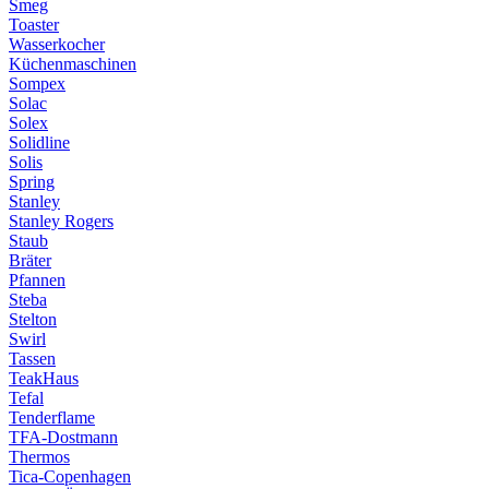
Smeg
Toaster
Wasserkocher
Küchenmaschinen
Sompex
Solac
Solex
Solidline
Solis
Spring
Stanley
Stanley Rogers
Staub
Bräter
Pfannen
Steba
Stelton
Swirl
Tassen
TeakHaus
Tefal
Tenderflame
TFA-Dostmann
Thermos
Tica-Copenhagen