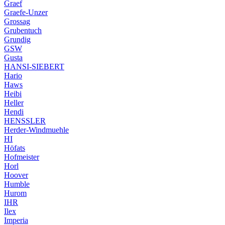
Graef
Graefe-Unzer
Grossag
Grubentuch
Grundig
GSW
Gusta
HANSI-SIEBERT
Hario
Haws
Heibi
Heller
Hendi
HENSSLER
Herder-Windmuehle
HI
Höfats
Hofmeister
Horl
Hoover
Humble
Hurom
IHR
Ilex
Imperia