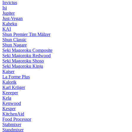
Invictus
Isi
Jupiter
Just-Vegan
Kaheku
KAI
Shun Premier Tim Mälzer
Shun Classic
Shun Nagare
Seki Magoroku Composite
Seki Magoroku Redwood
Seki Magoroku Shoso
Seki Magoroku Kinju
Kaiser
La Forme Plus
Kalorik
Karl Krüger
Keeeper
Kela
Kenwood
Kesper
KitchenAid
Food Processor
Stabmixer
Standmixer