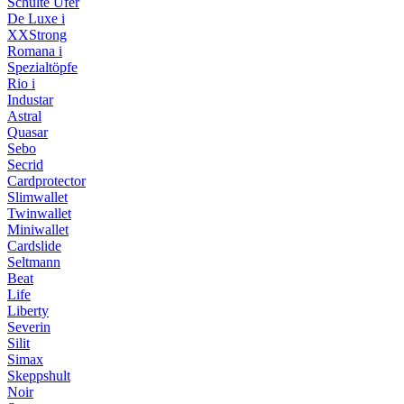
Schulte Ufer
De Luxe i
XXStrong
Romana i
Spezialtöpfe
Rio i
Industar
Astral
Quasar
Sebo
Secrid
Cardprotector
Slimwallet
Twinwallet
Miniwallet
Cardslide
Seltmann
Beat
Life
Liberty
Severin
Silit
Simax
Skeppshult
Noir