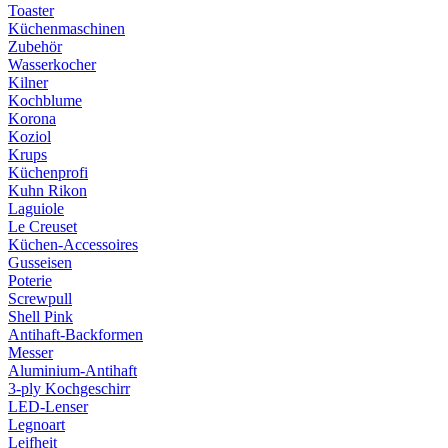
Toaster
Küchenmaschinen
Zubehör
Wasserkocher
Kilner
Kochblume
Korona
Koziol
Krups
Küchenprofi
Kuhn Rikon
Laguiole
Le Creuset
Küchen-Accessoires
Gusseisen
Poterie
Screwpull
Shell Pink
Antihaft-Backformen
Messer
Aluminium-Antihaft
3-ply Kochgeschirr
LED-Lenser
Legnoart
Leifheit