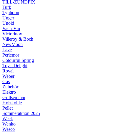
TILL-ZÜNDFIX
Turk
Typhoon
Unger
Unold
Vacu-Vin
Victorinox
Villeroy & Boch
NewMoon
Lave
Perlemor
Colourful Spring
Toy's Delight
Royal
Weber
Gas
Zubehör
Elektro
Grillseminar
Holzkohle
Pellet
Sommeraktion 2025
Weck
Wenko
Wesco