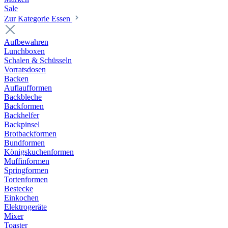
Sale
Zur Kategorie Essen
Aufbewahren
Lunchboxen
Schalen & Schüsseln
Vorratsdosen
Backen
Auflaufformen
Backbleche
Backformen
Backhelfer
Backpinsel
Brotbackformen
Bundformen
Königskuchenformen
Muffinformen
Springformen
Tortenformen
Bestecke
Einkochen
Elektrogeräte
Mixer
Toaster