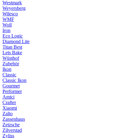
Westmark
Weyersberg
Wilesco
WMF
Woll
Iron
Eco Logic
Diamond Lite
Titan Best
Lets Bake
Wüsthof
Zubehör
Ikon
Classic
Classic Ikon
Gourmet
Performer
Amici
Crafter
Xiaomi
Zalto
Zassenhaus
Zetzsche
Zilverstad
Zyliss