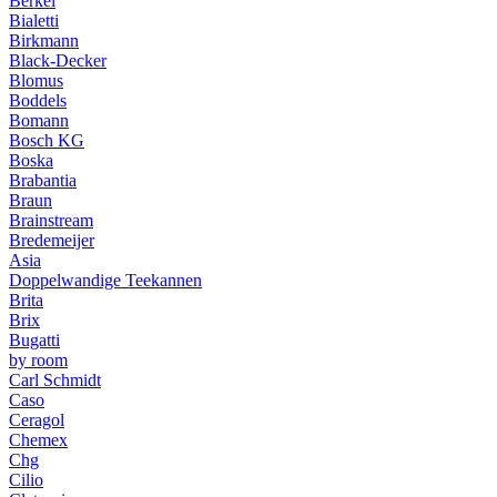
Berkel
Bialetti
Birkmann
Black-Decker
Blomus
Boddels
Bomann
Bosch KG
Boska
Brabantia
Braun
Brainstream
Bredemeijer
Asia
Doppelwandige Teekannen
Brita
Brix
Bugatti
by room
Carl Schmidt
Caso
Ceragol
Chemex
Chg
Cilio