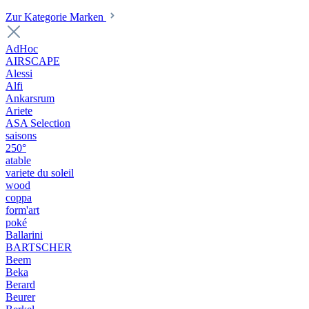
Zur Kategorie Marken
AdHoc
AIRSCAPE
Alessi
Alfi
Ankarsrum
Ariete
ASA Selection
saisons
250°
atable
variete du soleil
wood
coppa
form'art
poké
Ballarini
BARTSCHER
Beem
Beka
Berard
Beurer