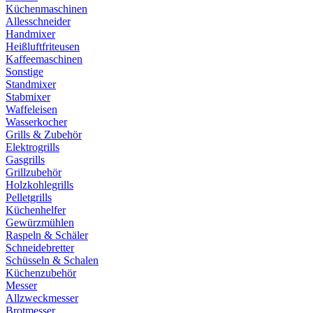
Küchenmaschinen
Allesschneider
Handmixer
Heißluftfriteusen
Kaffeemaschinen
Sonstige
Standmixer
Stabmixer
Waffeleisen
Wasserkocher
Grills & Zubehör
Elektrogrills
Gasgrills
Grillzubehör
Holzkohlegrills
Pelletgrills
Küchenhelfer
Gewürzmühlen
Raspeln & Schäler
Schneidebretter
Schüsseln & Schalen
Küchenzubehör
Messer
Allzweckmesser
Brotmesser