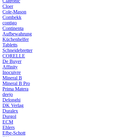
Clatronic
Cloer
Cole-Mason
Combekk
contigo
Continenta
Aufbewahrung
Küchenhelfer
Tabletts
Schneidebretter
CORELLE
De Buyer
Affinity
Inocuivre
Mineral B
Mineral B Pro
Prima Matera
deejo
Delonghi
DK Verlag
Duralex
Durgol
ECM
Ehlers
Efbe-Schott