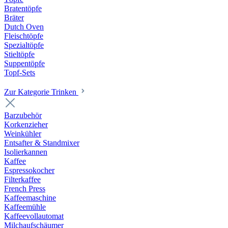
Bratentöpfe
Bräter
Dutch Oven
Fleischtöpfe
Spezialtöpfe
Stieltöpfe
Suppentöpfe
Topf-Sets
Zur Kategorie Trinken
Barzubehör
Korkenzieher
Weinkühler
Entsafter & Standmixer
Isolierkannen
Kaffee
Espressokocher
Filterkaffee
French Press
Kaffeemaschine
Kaffeemühle
Kaffeevollautomat
Milchaufschäumer