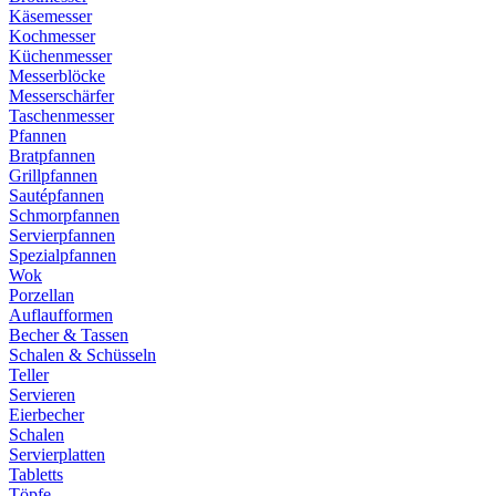
Käsemesser
Kochmesser
Küchenmesser
Messerblöcke
Messerschärfer
Taschenmesser
Pfannen
Bratpfannen
Grillpfannen
Sautépfannen
Schmorpfannen
Servierpfannen
Spezialpfannen
Wok
Porzellan
Auflaufformen
Becher & Tassen
Schalen & Schüsseln
Teller
Servieren
Eierbecher
Schalen
Servierplatten
Tabletts
Töpfe