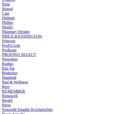
Paris
Boreal
Line
Philippi
Philips
PiepEi
Planetary Design
PRICE-KENSINGTON
Princess
Profi-Cook
Proficare
PROFINO SELECT
Puresigns
Radius
Rig-Tig
Redecker
Haushalt
Bad & Wellness
Reer
REMEMBER
Renuwell
Riedel
Riess
Nouvelle Emaille Kochgeschirr