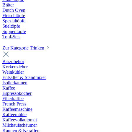
Bräter
Dutch Oven
Fleischtöpfe
Spezialtöpfe
Stieltöpfe
Suppentöpfe
Topf-Sets
Zur Kategorie Trinken
Barzubehör
Korkenzieher
Weinkühler
Entsafter & Standmixer
Isolierkannen
Kaffee
Espressokocher
Filterkaffee
French Press
Kaffeemaschine
Kaffeemühle
Kaffeevollautomat
Milchaufschäumer
Kannen & Karaffen