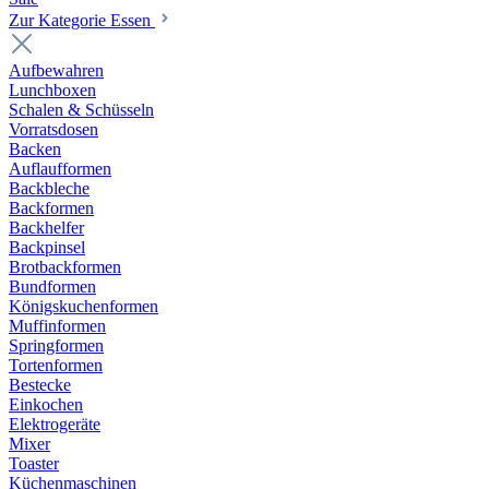
Zur Kategorie Essen
Aufbewahren
Lunchboxen
Schalen & Schüsseln
Vorratsdosen
Backen
Auflaufformen
Backbleche
Backformen
Backhelfer
Backpinsel
Brotbackformen
Bundformen
Königskuchenformen
Muffinformen
Springformen
Tortenformen
Bestecke
Einkochen
Elektrogeräte
Mixer
Toaster
Küchenmaschinen