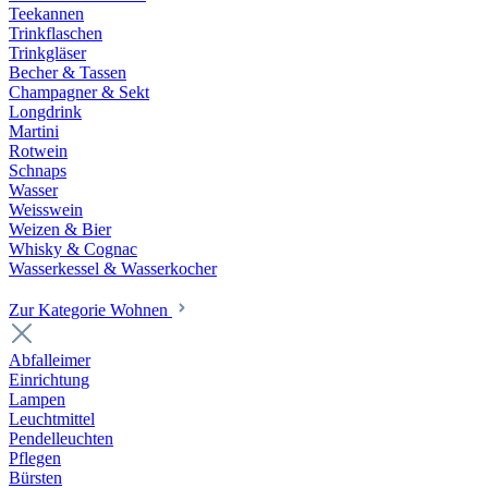
Teekannen
Trinkflaschen
Trinkgläser
Becher & Tassen
Champagner & Sekt
Longdrink
Martini
Rotwein
Schnaps
Wasser
Weisswein
Weizen & Bier
Whisky & Cognac
Wasserkessel & Wasserkocher
Zur Kategorie Wohnen
Abfalleimer
Einrichtung
Lampen
Leuchtmittel
Pendelleuchten
Pflegen
Bürsten