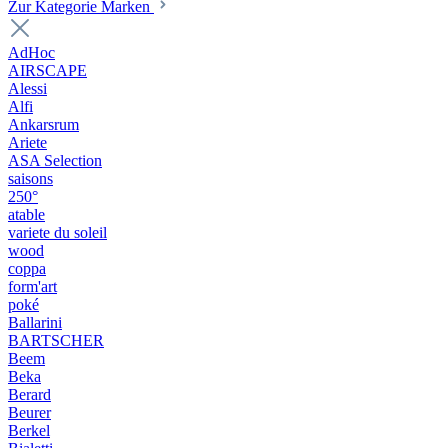
Zur Kategorie Marken
AdHoc
AIRSCAPE
Alessi
Alfi
Ankarsrum
Ariete
ASA Selection
saisons
250°
atable
variete du soleil
wood
coppa
form'art
poké
Ballarini
BARTSCHER
Beem
Beka
Berard
Beurer
Berkel