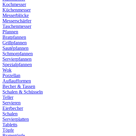
Kochmesser
Küchenmesser
Messerblöcke
Messerschärfer
Taschenmesser
Pfannen
Bratpfannen
Grillpfannen
Sautépfannen
Schmorpfannen
Servierpfannen
Spezialpfannen
Wok
Porzellan
Auflaufformen
Becher & Tassen
Schalen & Schüsseln
Teller
Servieren
Eierbecher
Schalen
Servierplatten
Tabletts
Töpfe
Bratentöpfe