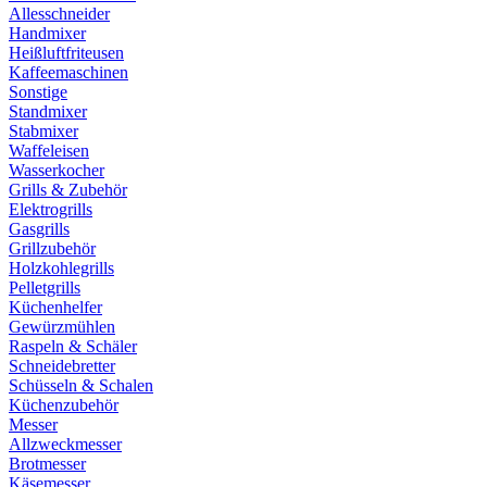
Allesschneider
Handmixer
Heißluftfriteusen
Kaffeemaschinen
Sonstige
Standmixer
Stabmixer
Waffeleisen
Wasserkocher
Grills & Zubehör
Elektrogrills
Gasgrills
Grillzubehör
Holzkohlegrills
Pelletgrills
Küchenhelfer
Gewürzmühlen
Raspeln & Schäler
Schneidebretter
Schüsseln & Schalen
Küchenzubehör
Messer
Allzweckmesser
Brotmesser
Käsemesser