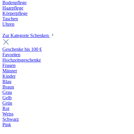
Bodenpflege
Haarpflege
Körperpflege
Taschen
Uhren
Zur Kategorie Schenken
Geschenke bis 100 €
Favoriten
Hochzeitsgeschenke
Frauen
Männer
Kinder
Blau
Braun
Grau
Gelb
Grün
Rot
Weiss
Schwarz
Pink