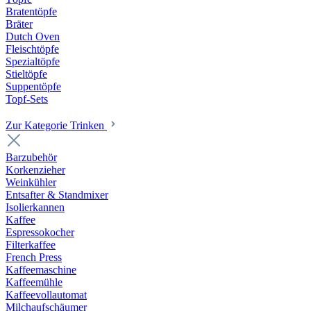
Bratentöpfe
Bräter
Dutch Oven
Fleischtöpfe
Spezialtöpfe
Stieltöpfe
Suppentöpfe
Topf-Sets
Zur Kategorie Trinken
Barzubehör
Korkenzieher
Weinkühler
Entsafter & Standmixer
Isolierkannen
Kaffee
Espressokocher
Filterkaffee
French Press
Kaffeemaschine
Kaffeemühle
Kaffeevollautomat
Milchaufschäumer