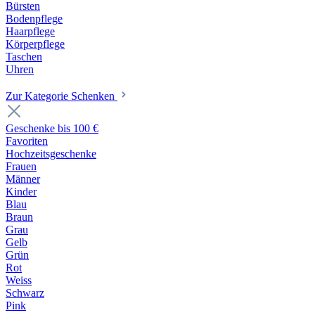
Bürsten
Bodenpflege
Haarpflege
Körperpflege
Taschen
Uhren
Zur Kategorie Schenken
Geschenke bis 100 €
Favoriten
Hochzeitsgeschenke
Frauen
Männer
Kinder
Blau
Braun
Grau
Gelb
Grün
Rot
Weiss
Schwarz
Pink