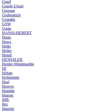
Graef
Graefe-Unzer
Grossag
Grubentuch
Grundig
GSW
Gusta
HANSI-SIEBERT
Hario
Haws
Heibi
Heller
Hendi
HENSSLER
Herder-Windmuehle
HI
Höfats
Hofmeister
Horl
Hoover
Humble
Hurom
IHR
Ilex
Imperia