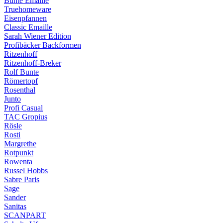
Bunte Emaille
Truehomeware
Eisenpfannen
Classic Emaille
Sarah Wiener Edition
Profibäcker Backformen
Ritzenhoff
Ritzenhoff-Breker
Rolf Bunte
Römertopf
Rosenthal
Junto
Profi Casual
TAC Gropius
Rösle
Rosti
Margrethe
Rotpunkt
Rowenta
Russel Hobbs
Sabre Paris
Sage
Sander
Sanitas
SCANPART