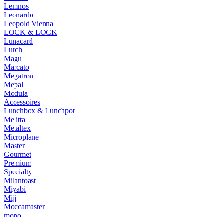
Lemnos
Leonardo
Leopold Vienna
LOCK & LOCK
Lunacard
Lurch
Magu
Marcato
Megatron
Mepal
Modula
Accessoires
Lunchbox & Lunchpot
Melitta
Metaltex
Microplane
Master
Gourmet
Premium
Specialty
Milantoast
Miyabi
Miji
Moccamaster
mono