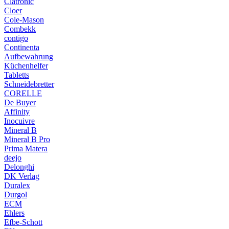
Clatronic
Cloer
Cole-Mason
Combekk
contigo
Continenta
Aufbewahrung
Küchenhelfer
Tabletts
Schneidebretter
CORELLE
De Buyer
Affinity
Inocuivre
Mineral B
Mineral B Pro
Prima Matera
deejo
Delonghi
DK Verlag
Duralex
Durgol
ECM
Ehlers
Efbe-Schott