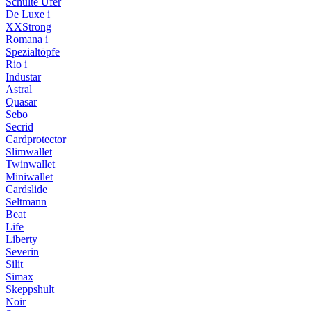
Schulte Ufer
De Luxe i
XXStrong
Romana i
Spezialtöpfe
Rio i
Industar
Astral
Quasar
Sebo
Secrid
Cardprotector
Slimwallet
Twinwallet
Miniwallet
Cardslide
Seltmann
Beat
Life
Liberty
Severin
Silit
Simax
Skeppshult
Noir