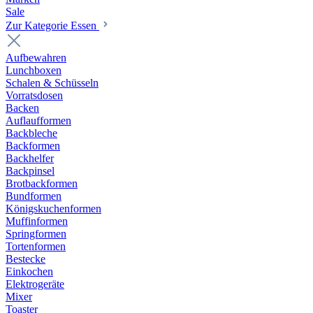
Sale
Zur Kategorie Essen
Aufbewahren
Lunchboxen
Schalen & Schüsseln
Vorratsdosen
Backen
Auflaufformen
Backbleche
Backformen
Backhelfer
Backpinsel
Brotbackformen
Bundformen
Königskuchenformen
Muffinformen
Springformen
Tortenformen
Bestecke
Einkochen
Elektrogeräte
Mixer
Toaster