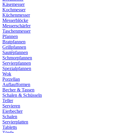
Käsemesser
Kochmesser
Küchenmesser
Messerblöcke
Messerschärfer
Taschenmesser
Pfannen
Bratpfannen
Grillpfannen
Sautépfannen
Schmorpfannen
Servierpfannen
Spezialpfannen
Wok
Porzellan
Auflaufformen
Becher & Tassen
Schalen & Schüsseln
Teller
Servieren
Eierbecher
Schalen
Servierplatten
Tabletts
Töpfe