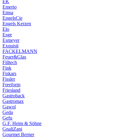
EK
Emerio
Emsa
EngelsCie
Engels Kerzen
Elo
Esge
Esmeyer
Exquisit
FACKELMANN
Feuer&Glas
Filltech
Fink
Fiskars
Fissler
Freeform
Friesland
Gastroback
Gastromax
Gawol
Geda
Gefu
G.F. Heim & Söhne
GnaliZani
Gourmet Berner