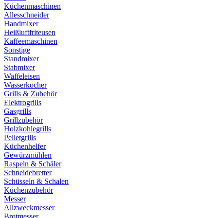
Küchenmaschinen
Allesschneider
Handmixer
Heißluftfriteusen
Kaffeemaschinen
Sonstige
Standmixer
Stabmixer
Waffeleisen
Wasserkocher
Grills & Zubehör
Elektrogrills
Gasgrills
Grillzubehör
Holzkohlegrills
Pelletgrills
Küchenhelfer
Gewürzmühlen
Raspeln & Schäler
Schneidebretter
Schüsseln & Schalen
Küchenzubehör
Messer
Allzweckmesser
Brotmesser