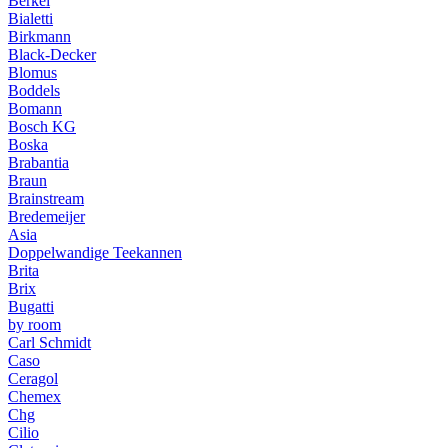
Berkel
Bialetti
Birkmann
Black-Decker
Blomus
Boddels
Bomann
Bosch KG
Boska
Brabantia
Braun
Brainstream
Bredemeijer
Asia
Doppelwandige Teekannen
Brita
Brix
Bugatti
by room
Carl Schmidt
Caso
Ceragol
Chemex
Chg
Cilio