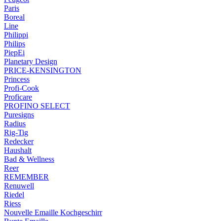
Paris
Boreal
Line
Philippi
Philips
PiepEi
Planetary Design
PRICE-KENSINGTON
Princess
Profi-Cook
Proficare
PROFINO SELECT
Puresigns
Radius
Rig-Tig
Redecker
Haushalt
Bad & Wellness
Reer
REMEMBER
Renuwell
Riedel
Riess
Nouvelle Emaille Kochgeschirr