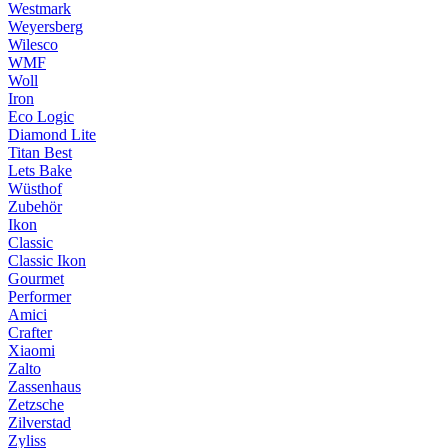
Westmark
Weyersberg
Wilesco
WMF
Woll
Iron
Eco Logic
Diamond Lite
Titan Best
Lets Bake
Wüsthof
Zubehör
Ikon
Classic
Classic Ikon
Gourmet
Performer
Amici
Crafter
Xiaomi
Zalto
Zassenhaus
Zetzsche
Zilverstad
Zyliss