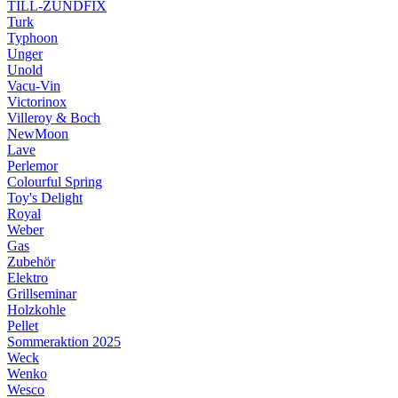
TILL-ZÜNDFIX
Turk
Typhoon
Unger
Unold
Vacu-Vin
Victorinox
Villeroy & Boch
NewMoon
Lave
Perlemor
Colourful Spring
Toy's Delight
Royal
Weber
Gas
Zubehör
Elektro
Grillseminar
Holzkohle
Pellet
Sommeraktion 2025
Weck
Wenko
Wesco