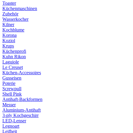
Toaster
Küchenmaschinen
Zubehör
Wasserkocher
Kilner
Kochblume
Korona
Koziol
Krups
Küchenprofi
Kuhn Rikon
Laguiole
Le Creuset
Küchen-Accessoires
Gusseisen
Poterie
Screwpull
Shell Pink
Antihaft-Backformen
Messer
Aluminium-Antihaft
3-ply Kochgeschirr
LED-Lenser
Legnoart
Leifheit