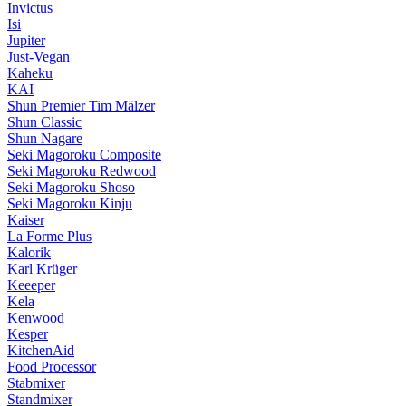
Invictus
Isi
Jupiter
Just-Vegan
Kaheku
KAI
Shun Premier Tim Mälzer
Shun Classic
Shun Nagare
Seki Magoroku Composite
Seki Magoroku Redwood
Seki Magoroku Shoso
Seki Magoroku Kinju
Kaiser
La Forme Plus
Kalorik
Karl Krüger
Keeeper
Kela
Kenwood
Kesper
KitchenAid
Food Processor
Stabmixer
Standmixer