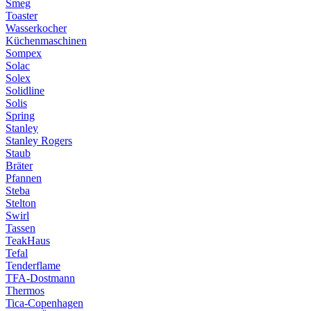
Smeg
Toaster
Wasserkocher
Küchenmaschinen
Sompex
Solac
Solex
Solidline
Solis
Spring
Stanley
Stanley Rogers
Staub
Bräter
Pfannen
Steba
Stelton
Swirl
Tassen
TeakHaus
Tefal
Tenderflame
TFA-Dostmann
Thermos
Tica-Copenhagen