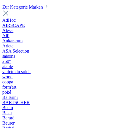
Zur Kategorie Marken
AdHoc
AIRSCAPE
Alessi
Alfi
Ankarsrum
Ariete
ASA Selection
saisons
250°
atable
variete du soleil
wood
coppa
form'art
poké
Ballarini
BARTSCHER
Beem
Beka
Berard
Beurer