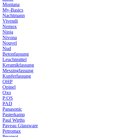
Montana
My-Basics
Nachtmann
Vivendi
Nemox
Ninja
Nivona
Nouvel
Nud
Betonfassung
Leuchtmittel
Keramikfassung
Messingfassung
Kupferfassung
OHP
Opinel
Oxo
P:OS
PAD
Panasonic
Pasterkamp
Paul Wirths
Paveau Glassware
Petromax
Peugeot