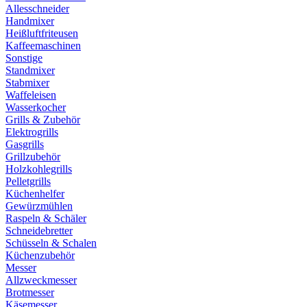
Allesschneider
Handmixer
Heißluftfriteusen
Kaffeemaschinen
Sonstige
Standmixer
Stabmixer
Waffeleisen
Wasserkocher
Grills & Zubehör
Elektrogrills
Gasgrills
Grillzubehör
Holzkohlegrills
Pelletgrills
Küchenhelfer
Gewürzmühlen
Raspeln & Schäler
Schneidebretter
Schüsseln & Schalen
Küchenzubehör
Messer
Allzweckmesser
Brotmesser
Käsemesser