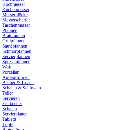
Kochmesser
Küchenmesser
Messerblöcke
Messerschärfer
Taschenmesser
Pfannen
Bratpfannen
Grillpfannen
Sautépfannen
Schmorpfannen
Servierpfannen
Spezialpfannen
Wok
Porzellan
Auflaufformen
Becher & Tassen
Schalen & Schüsseln
Teller
Servieren
Eierbecher
Schalen
Servierplatten
Tabletts
Töpfe
Bratentöpfe