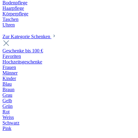
Bodenpflege
Haarpflege
Körperpflege
Taschen
Uhren
Zur Kategorie Schenken
Geschenke bis 100 €
Favoriten
Hochzeitsgeschenke
Frauen
Männer
Kinder
Blau
Braun
Grau
Gelb
Grün
Rot
Weiss
Schwarz
Pink