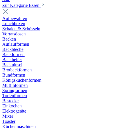
Zur Kategorie Essen
Aufbewahren
Lunchboxen
Schalen & Schüsseln
Vorratsdosen
Backen
Auflaufformen
Backbleche
Backformen
Backhelfer
Backpinsel
Brotbackformen
Bundformen
Königskuchenformen
Muffinformen
Springformen
Tortenformen
Bestecke
Einkochen
Elektrogeräte
Mixer
Toaster
Küchenmaschinen