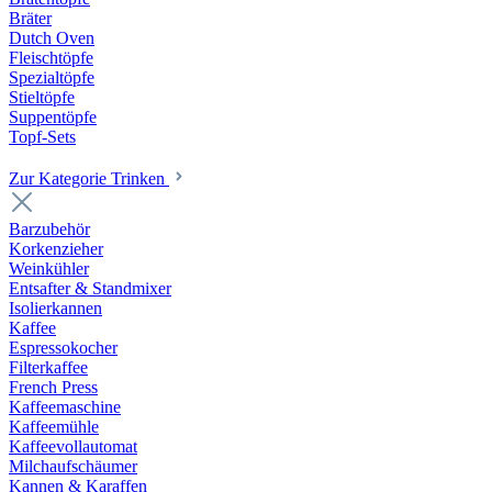
Bräter
Dutch Oven
Fleischtöpfe
Spezialtöpfe
Stieltöpfe
Suppentöpfe
Topf-Sets
Zur Kategorie Trinken
Barzubehör
Korkenzieher
Weinkühler
Entsafter & Standmixer
Isolierkannen
Kaffee
Espressokocher
Filterkaffee
French Press
Kaffeemaschine
Kaffeemühle
Kaffeevollautomat
Milchaufschäumer
Kannen & Karaffen