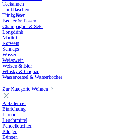
Teekannen
Trinkflaschen
Trinkgläser
Becher & Tassen
Champagner & Sekt
Longdrink
Martini
Rotwein
Schnaps
Wasser
Weisswein
Weizen & Bier
Whisky & Cognac
Wasserkessel & Wasserkocher
Zur Kategorie Wohnen
Abfalleimer
Einrichtung
Lampen
Leuchtmittel
Pendelleuchten
Pflegen
Bürsten