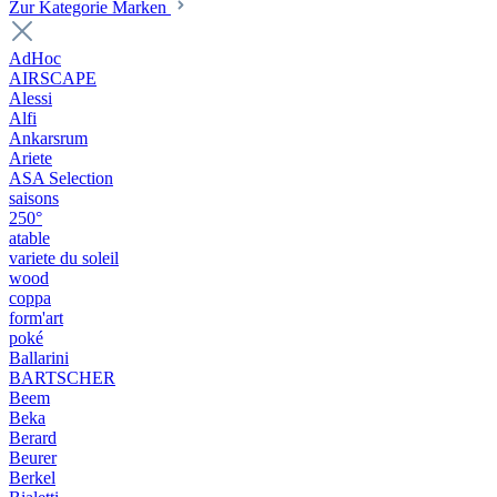
Zur Kategorie Marken
AdHoc
AIRSCAPE
Alessi
Alfi
Ankarsrum
Ariete
ASA Selection
saisons
250°
atable
variete du soleil
wood
coppa
form'art
poké
Ballarini
BARTSCHER
Beem
Beka
Berard
Beurer
Berkel