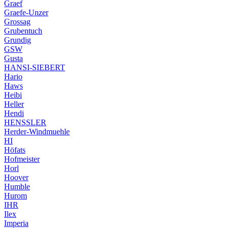
Graef
Graefe-Unzer
Grossag
Grubentuch
Grundig
GSW
Gusta
HANSI-SIEBERT
Hario
Haws
Heibi
Heller
Hendi
HENSSLER
Herder-Windmuehle
HI
Höfats
Hofmeister
Horl
Hoover
Humble
Hurom
IHR
Ilex
Imperia