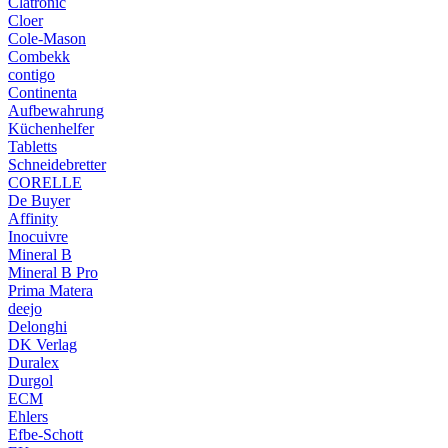
Clatronic
Cloer
Cole-Mason
Combekk
contigo
Continenta
Aufbewahrung
Küchenhelfer
Tabletts
Schneidebretter
CORELLE
De Buyer
Affinity
Inocuivre
Mineral B
Mineral B Pro
Prima Matera
deejo
Delonghi
DK Verlag
Duralex
Durgol
ECM
Ehlers
Efbe-Schott