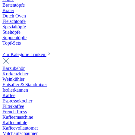
Bratentöpfe
Bräter
Dutch Oven
Fleischtöpfe
Spezialtöpfe
Stieltöpfe
Suppentöpfe
Topf-Sets
Zur Kategorie Trinken
Barzubehör
Korkenzieher
Weinkühler
Entsafter & Standmixer
Isolierkannen
Kaffee
Espressokocher
Filterkaffee
French Press
Kaffeemaschine
Kaffeemühle
Kaffeevollautomat
Milchaufschäumer