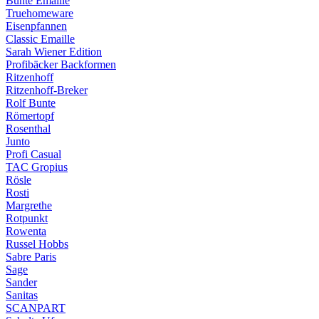
Bunte Emaille
Truehomeware
Eisenpfannen
Classic Emaille
Sarah Wiener Edition
Profibäcker Backformen
Ritzenhoff
Ritzenhoff-Breker
Rolf Bunte
Römertopf
Rosenthal
Junto
Profi Casual
TAC Gropius
Rösle
Rosti
Margrethe
Rotpunkt
Rowenta
Russel Hobbs
Sabre Paris
Sage
Sander
Sanitas
SCANPART