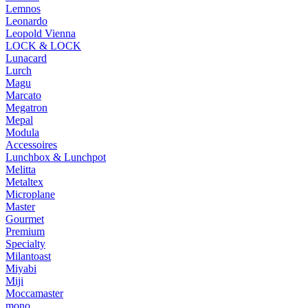
Lemnos
Leonardo
Leopold Vienna
LOCK & LOCK
Lunacard
Lurch
Magu
Marcato
Megatron
Mepal
Modula
Accessoires
Lunchbox & Lunchpot
Melitta
Metaltex
Microplane
Master
Gourmet
Premium
Specialty
Milantoast
Miyabi
Miji
Moccamaster
mono