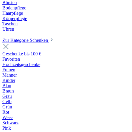
Bürsten
Bodenpflege
Haarpflege
Körperpflege
Taschen
Uhren
Zur Kategorie Schenken
Geschenke bis 100 €
Favoriten
Hochzeitsgeschenke
Frauen
Männer
Kinder
Blau
Braun
Grau
Gelb
Grün
Rot
Weiss
Schwarz
Pink