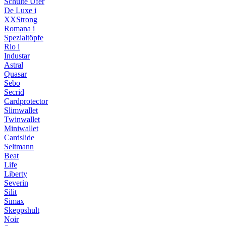
Schulte Ufer
De Luxe i
XXStrong
Romana i
Spezialtöpfe
Rio i
Industar
Astral
Quasar
Sebo
Secrid
Cardprotector
Slimwallet
Twinwallet
Miniwallet
Cardslide
Seltmann
Beat
Life
Liberty
Severin
Silit
Simax
Skeppshult
Noir