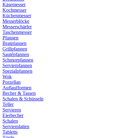
Käsemesser
Kochmesser
Küchenmesser
Messerblöcke
Messerschärfer
Taschenmesser
Pfannen
Bratpfannen
Grillpfannen
Sautépfannen
Schmorpfannen
Servierpfannen
Spezialpfannen
Wok
Porzellan
Auflaufformen
Becher & Tassen
Schalen & Schüsseln
Teller
Servieren
Eierbecher
Schalen
Servierplatten
Tabletts
Töpfe