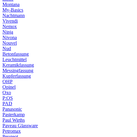
Montana
My-Basics
Nachtmann
Vivendi
Nemox
Ninja
Nivona
Nouvel
Nud
Betonfassung
Leuchtmittel
Keramikfassung
Messingfassung
Kupferfassung
OHP
Opinel
Oxo
P:OS
PAD
Panasonic
Pasterkamp
Paul Wirths
Paveau Glassware
Petromax
Peugeot