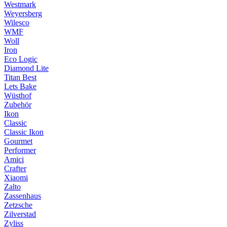
Westmark
Weyersberg
Wilesco
WMF
Woll
Iron
Eco Logic
Diamond Lite
Titan Best
Lets Bake
Wüsthof
Zubehör
Ikon
Classic
Classic Ikon
Gourmet
Performer
Amici
Crafter
Xiaomi
Zalto
Zassenhaus
Zetzsche
Zilverstad
Zyliss