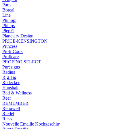
Paris
Boreal
Line
Philippi
Philips
PiepEi
Planetary Design
PRICE-KENSINGTON
Princess
Profi-Cook
Proficare
PROFINO SELECT
Puresigns
Radius
Rig-Tig
Redecker
Haushalt
Bad & Wellness
Reer
REMEMBER
Renuwell
Riedel
Riess
Nouvelle Emaille Kochgeschirr