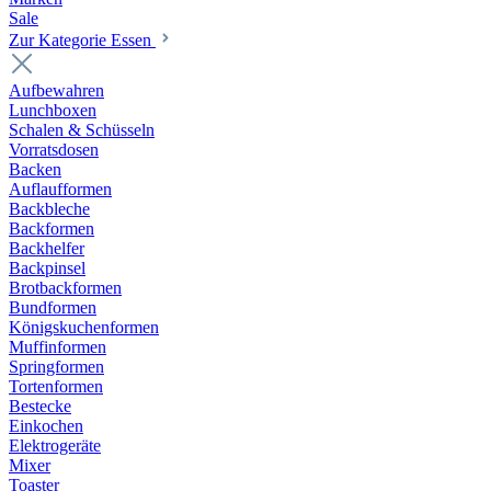
Sale
Zur Kategorie Essen
Aufbewahren
Lunchboxen
Schalen & Schüsseln
Vorratsdosen
Backen
Auflaufformen
Backbleche
Backformen
Backhelfer
Backpinsel
Brotbackformen
Bundformen
Königskuchenformen
Muffinformen
Springformen
Tortenformen
Bestecke
Einkochen
Elektrogeräte
Mixer
Toaster