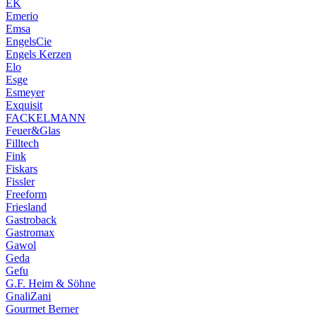
EK
Emerio
Emsa
EngelsCie
Engels Kerzen
Elo
Esge
Esmeyer
Exquisit
FACKELMANN
Feuer&Glas
Filltech
Fink
Fiskars
Fissler
Freeform
Friesland
Gastroback
Gastromax
Gawol
Geda
Gefu
G.F. Heim & Söhne
GnaliZani
Gourmet Berner