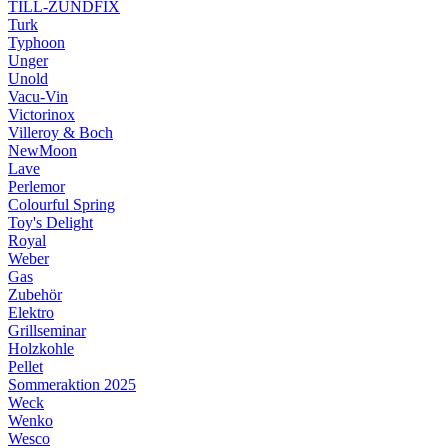
TILL-ZÜNDFIX
Turk
Typhoon
Unger
Unold
Vacu-Vin
Victorinox
Villeroy & Boch
NewMoon
Lave
Perlemor
Colourful Spring
Toy's Delight
Royal
Weber
Gas
Zubehör
Elektro
Grillseminar
Holzkohle
Pellet
Sommeraktion 2025
Weck
Wenko
Wesco