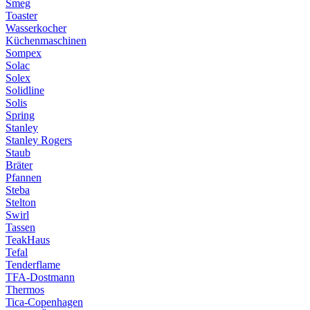
Smeg
Toaster
Wasserkocher
Küchenmaschinen
Sompex
Solac
Solex
Solidline
Solis
Spring
Stanley
Stanley Rogers
Staub
Bräter
Pfannen
Steba
Stelton
Swirl
Tassen
TeakHaus
Tefal
Tenderflame
TFA-Dostmann
Thermos
Tica-Copenhagen