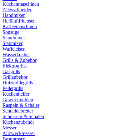
Küchenmaschinen
Allesschneider
Handmixer
Heißluftfriteusen
Kaffeemaschinen
Sonstige
Standmixer
Stabmixer
Waffeleisen
Wasserkocher
Grills & Zubehör
Elektrogrills
Gasgrills
Grillzubehör
Holzkohlegrills
Pelletgrills
Küchenhelfer
Gewürzmühlen
Raspeln & Schäler
Schneidebretter
Schüsseln & Schalen
Küchenzubehör
Messer
Allzweckmesser
Brotmesser