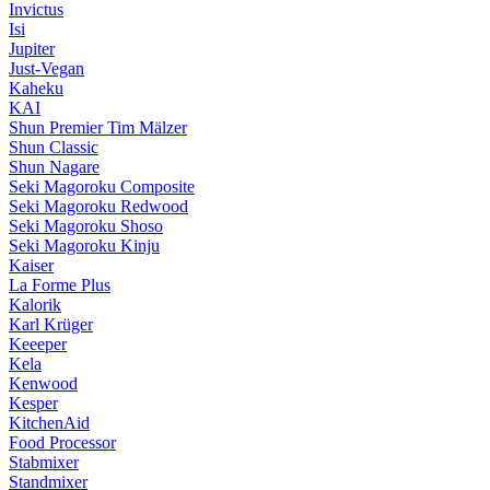
Invictus
Isi
Jupiter
Just-Vegan
Kaheku
KAI
Shun Premier Tim Mälzer
Shun Classic
Shun Nagare
Seki Magoroku Composite
Seki Magoroku Redwood
Seki Magoroku Shoso
Seki Magoroku Kinju
Kaiser
La Forme Plus
Kalorik
Karl Krüger
Keeeper
Kela
Kenwood
Kesper
KitchenAid
Food Processor
Stabmixer
Standmixer