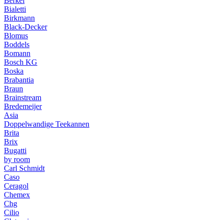
Berkel
Bialetti
Birkmann
Black-Decker
Blomus
Boddels
Bomann
Bosch KG
Boska
Brabantia
Braun
Brainstream
Bredemeijer
Asia
Doppelwandige Teekannen
Brita
Brix
Bugatti
by room
Carl Schmidt
Caso
Ceragol
Chemex
Chg
Cilio