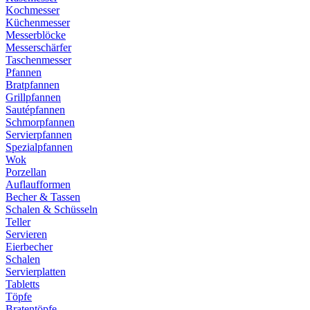
Kochmesser
Küchenmesser
Messerblöcke
Messerschärfer
Taschenmesser
Pfannen
Bratpfannen
Grillpfannen
Sautépfannen
Schmorpfannen
Servierpfannen
Spezialpfannen
Wok
Porzellan
Auflaufformen
Becher & Tassen
Schalen & Schüsseln
Teller
Servieren
Eierbecher
Schalen
Servierplatten
Tabletts
Töpfe
Bratentöpfe