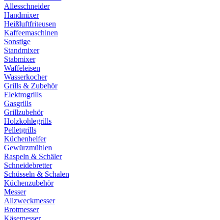
Allesschneider
Handmixer
Heißluftfriteusen
Kaffeemaschinen
Sonstige
Standmixer
Stabmixer
Waffeleisen
Wasserkocher
Grills & Zubehör
Elektrogrills
Gasgrills
Grillzubehör
Holzkohlegrills
Pelletgrills
Küchenhelfer
Gewürzmühlen
Raspeln & Schäler
Schneidebretter
Schüsseln & Schalen
Küchenzubehör
Messer
Allzweckmesser
Brotmesser
Käsemesser