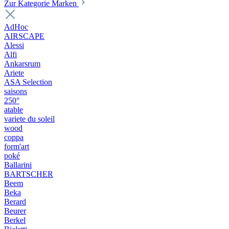
Zur Kategorie Marken
AdHoc
AIRSCAPE
Alessi
Alfi
Ankarsrum
Ariete
ASA Selection
saisons
250°
atable
variete du soleil
wood
coppa
form'art
poké
Ballarini
BARTSCHER
Beem
Beka
Berard
Beurer
Berkel