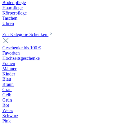
Bodenpflege
Haarpflege
Körperpflege
Taschen
Uhren
Zur Kategorie Schenken
Geschenke bis 100 €
Favoriten
Hochzeitsgeschenke
Frauen
Männer
Kinder
Blau
Braun
Grau
Gelb
Grün
Rot
Weiss
Schwarz
Pink