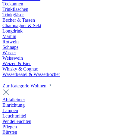
Teekannen
Trinkflaschen
Trinkgläser
Becher & Tassen
Champagner & Sekt
Longdrink
Martini
Rotwein
Schnaps
Wasser
Weisswein
Weizen & Bier
Whisky & Cognac
Wasserkessel & Wasserkocher
Zur Kategorie Wohnen
Abfalleimer
Einrichtung
Lampen
Leuchtmittel
Pendelleuchten
Pflegen
Bürsten