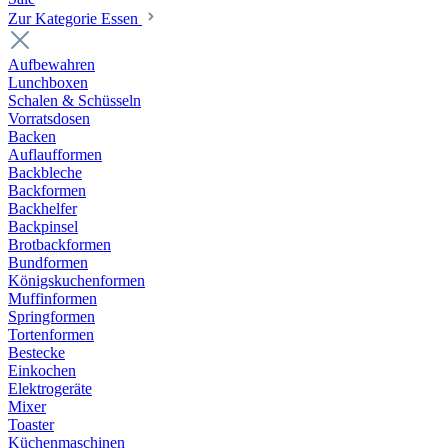
Zur Kategorie Essen
Aufbewahren
Lunchboxen
Schalen & Schüsseln
Vorratsdosen
Backen
Auflaufformen
Backbleche
Backformen
Backhelfer
Backpinsel
Brotbackformen
Bundformen
Königskuchenformen
Muffinformen
Springformen
Tortenformen
Bestecke
Einkochen
Elektrogeräte
Mixer
Toaster
Küchenmaschinen