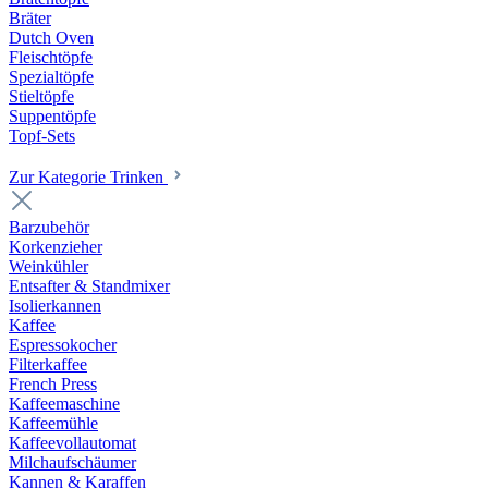
Bräter
Dutch Oven
Fleischtöpfe
Spezialtöpfe
Stieltöpfe
Suppentöpfe
Topf-Sets
Zur Kategorie Trinken
Barzubehör
Korkenzieher
Weinkühler
Entsafter & Standmixer
Isolierkannen
Kaffee
Espressokocher
Filterkaffee
French Press
Kaffeemaschine
Kaffeemühle
Kaffeevollautomat
Milchaufschäumer
Kannen & Karaffen