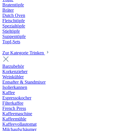
Bratentöpfe
Bräter
Dutch Oven
Fleischtöpfe
Spezialtöpfe
Stieltöpfe
Suppentöpfe
Topf-Sets
Zur Kategorie Trinken
Barzubehör
Korkenzieher
Weinkühler
Entsafter & Standmixer
Isolierkannen
Kaffee
Espressokocher
Filterkaffee
French Press
Kaffeemaschine
Kaffeemühle
Kaffeevollautomat
Milchaufschäumer