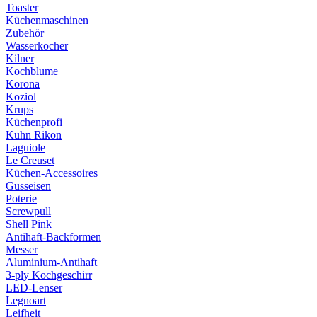
Toaster
Küchenmaschinen
Zubehör
Wasserkocher
Kilner
Kochblume
Korona
Koziol
Krups
Küchenprofi
Kuhn Rikon
Laguiole
Le Creuset
Küchen-Accessoires
Gusseisen
Poterie
Screwpull
Shell Pink
Antihaft-Backformen
Messer
Aluminium-Antihaft
3-ply Kochgeschirr
LED-Lenser
Legnoart
Leifheit