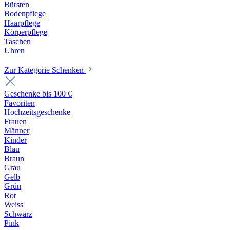
Bürsten
Bodenpflege
Haarpflege
Körperpflege
Taschen
Uhren
Zur Kategorie Schenken
Geschenke bis 100 €
Favoriten
Hochzeitsgeschenke
Frauen
Männer
Kinder
Blau
Braun
Grau
Gelb
Grün
Rot
Weiss
Schwarz
Pink