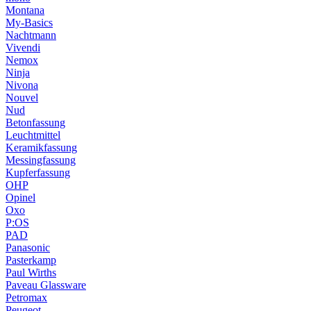
Montana
My-Basics
Nachtmann
Vivendi
Nemox
Ninja
Nivona
Nouvel
Nud
Betonfassung
Leuchtmittel
Keramikfassung
Messingfassung
Kupferfassung
OHP
Opinel
Oxo
P:OS
PAD
Panasonic
Pasterkamp
Paul Wirths
Paveau Glassware
Petromax
Peugeot