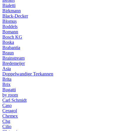
Berkel
Bialetti
Birkmann
Black-Decker
Blomus
Boddels
Bomann
Bosch KG
Boska
Brabantia
Braun
Brainstream
Bredemeijer
Asia
Doppelwandige Teekannen
Brita
Brix
Bugatti
by room
Carl Schmidt
Caso
Ceragol
Chemex
Chg
Cilio