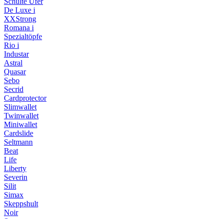
Schulte Ufer
De Luxe i
XXStrong
Romana i
Spezialtöpfe
Rio i
Industar
Astral
Quasar
Sebo
Secrid
Cardprotector
Slimwallet
Twinwallet
Miniwallet
Cardslide
Seltmann
Beat
Life
Liberty
Severin
Silit
Simax
Skeppshult
Noir