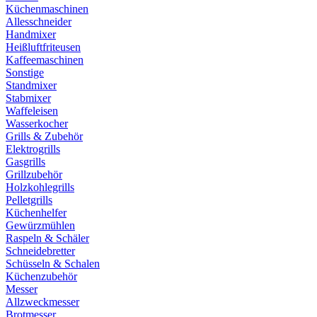
Küchenmaschinen
Allesschneider
Handmixer
Heißluftfriteusen
Kaffeemaschinen
Sonstige
Standmixer
Stabmixer
Waffeleisen
Wasserkocher
Grills & Zubehör
Elektrogrills
Gasgrills
Grillzubehör
Holzkohlegrills
Pelletgrills
Küchenhelfer
Gewürzmühlen
Raspeln & Schäler
Schneidebretter
Schüsseln & Schalen
Küchenzubehör
Messer
Allzweckmesser
Brotmesser