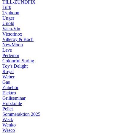
TILL-ZÜNDFIX
Turk
Typhoon
Unger
Unold
Vacu-Vin
Victorinox
Villeroy & Boch
NewMoon
Lave
Perlemor
Colourful Spring
Toy's Delight
Royal
Weber
Gas
Zubehör
Elektro
Grillseminar
Holzkohle
Pellet
Sommeraktion 2025
Weck
Wenko
Wesco