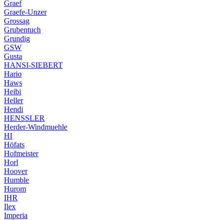
Graef
Graefe-Unzer
Grossag
Grubentuch
Grundig
GSW
Gusta
HANSI-SIEBERT
Hario
Haws
Heibi
Heller
Hendi
HENSSLER
Herder-Windmuehle
HI
Höfats
Hofmeister
Horl
Hoover
Humble
Hurom
IHR
Ilex
Imperia