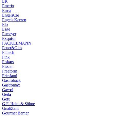
EK
Emerio
Emsa
EngelsCie
Engels Kerzen
Elo
Esge
Esmeyer
Exquisit
FACKELMANN
Feuer&Glas
Filltech
Fink
Fiskars
Fissler
Freeform
Friesland
Gastroback
Gastromax
Gawol
Geda
Gefu
G.F. Heim & Söhne
GnaliZani
Gourmet Berner