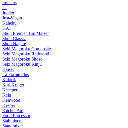
Invictus
Isi
Jupiter
Just-Vegan
Kaheku
KAI
Shun Premier Tim Mälzer
Shun Classic
Shun Nagare
Seki Magoroku Composite
Seki Magoroku Redwood
Seki Magoroku Shoso
Seki Magoroku Kinju
Kaiser
La Forme Plus
Kalorik
Karl Krüger
Keeeper
Kela
Kenwood
Kesper
KitchenAid
Food Processor
Stabmixer
Standmixer