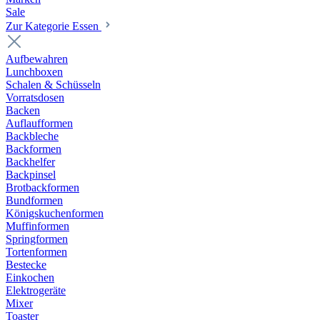
Sale
Zur Kategorie Essen
Aufbewahren
Lunchboxen
Schalen & Schüsseln
Vorratsdosen
Backen
Auflaufformen
Backbleche
Backformen
Backhelfer
Backpinsel
Brotbackformen
Bundformen
Königskuchenformen
Muffinformen
Springformen
Tortenformen
Bestecke
Einkochen
Elektrogeräte
Mixer
Toaster