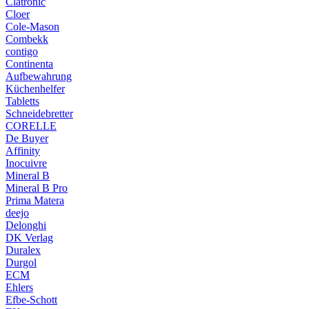
Clatronic
Cloer
Cole-Mason
Combekk
contigo
Continenta
Aufbewahrung
Küchenhelfer
Tabletts
Schneidebretter
CORELLE
De Buyer
Affinity
Inocuivre
Mineral B
Mineral B Pro
Prima Matera
deejo
Delonghi
DK Verlag
Duralex
Durgol
ECM
Ehlers
Efbe-Schott