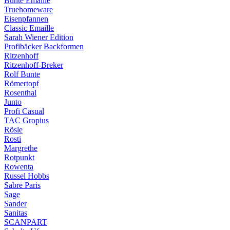
Bunte Emaille
Truehomeware
Eisenpfannen
Classic Emaille
Sarah Wiener Edition
Profibäcker Backformen
Ritzenhoff
Ritzenhoff-Breker
Rolf Bunte
Römertopf
Rosenthal
Junto
Profi Casual
TAC Gropius
Rösle
Rosti
Margrethe
Rotpunkt
Rowenta
Russel Hobbs
Sabre Paris
Sage
Sander
Sanitas
SCANPART