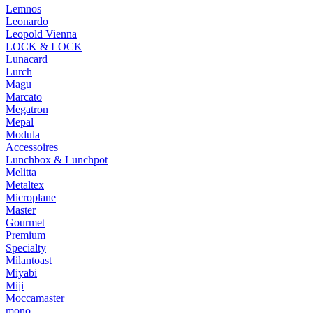
Lemnos
Leonardo
Leopold Vienna
LOCK & LOCK
Lunacard
Lurch
Magu
Marcato
Megatron
Mepal
Modula
Accessoires
Lunchbox & Lunchpot
Melitta
Metaltex
Microplane
Master
Gourmet
Premium
Specialty
Milantoast
Miyabi
Miji
Moccamaster
mono