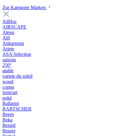
Zur Kategorie Marken
AdHoc
AIRSCAPE
Alessi
Alfi
Ankarsrum
Ariete
ASA Selection
saisons
250°
atable
variete du soleil
wood
coppa
form'art
poké
Ballarini
BARTSCHER
Beem
Beka
Berard
Beurer