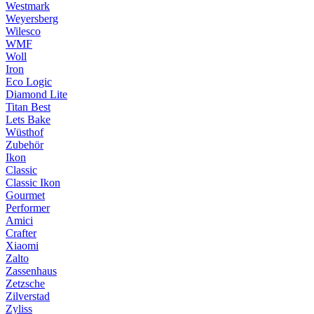
Westmark
Weyersberg
Wilesco
WMF
Woll
Iron
Eco Logic
Diamond Lite
Titan Best
Lets Bake
Wüsthof
Zubehör
Ikon
Classic
Classic Ikon
Gourmet
Performer
Amici
Crafter
Xiaomi
Zalto
Zassenhaus
Zetzsche
Zilverstad
Zyliss