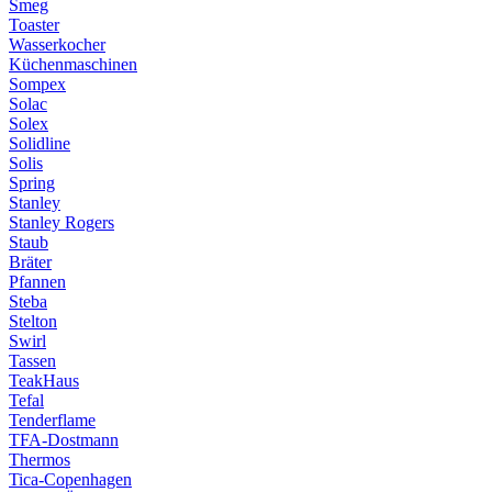
Smeg
Toaster
Wasserkocher
Küchenmaschinen
Sompex
Solac
Solex
Solidline
Solis
Spring
Stanley
Stanley Rogers
Staub
Bräter
Pfannen
Steba
Stelton
Swirl
Tassen
TeakHaus
Tefal
Tenderflame
TFA-Dostmann
Thermos
Tica-Copenhagen