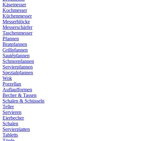
Käsemesser
Kochmesser
Küchenmesser
Messerblöcke
Messerschärfer
Taschenmesser
Pfannen
Bratpfannen
Grillpfannen
Sautépfannen
Schmorpfannen
Servierpfannen
Spezialpfannen
Wok
Porzellan
Auflaufformen
Becher & Tassen
Schalen & Schüsseln
Teller
Servieren
Eierbecher
Schalen
Servierplatten
Tabletts
Töpfe