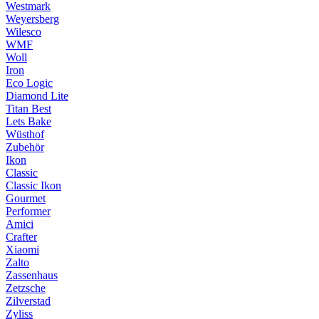
Westmark
Weyersberg
Wilesco
WMF
Woll
Iron
Eco Logic
Diamond Lite
Titan Best
Lets Bake
Wüsthof
Zubehör
Ikon
Classic
Classic Ikon
Gourmet
Performer
Amici
Crafter
Xiaomi
Zalto
Zassenhaus
Zetzsche
Zilverstad
Zyliss