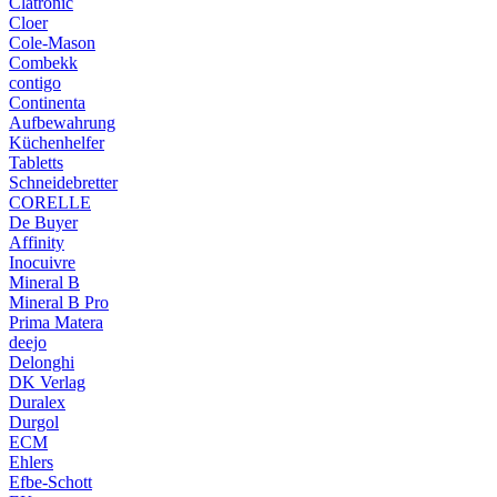
Clatronic
Cloer
Cole-Mason
Combekk
contigo
Continenta
Aufbewahrung
Küchenhelfer
Tabletts
Schneidebretter
CORELLE
De Buyer
Affinity
Inocuivre
Mineral B
Mineral B Pro
Prima Matera
deejo
Delonghi
DK Verlag
Duralex
Durgol
ECM
Ehlers
Efbe-Schott