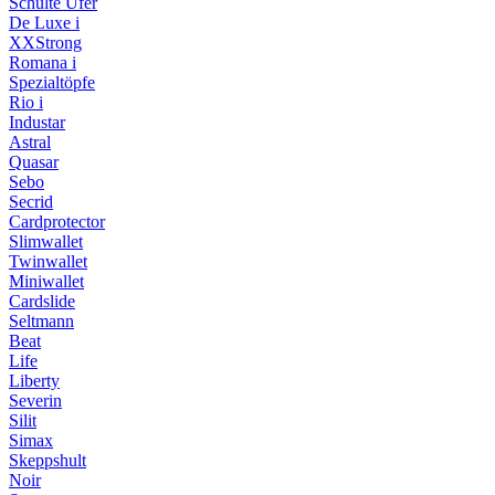
Schulte Ufer
De Luxe i
XXStrong
Romana i
Spezialtöpfe
Rio i
Industar
Astral
Quasar
Sebo
Secrid
Cardprotector
Slimwallet
Twinwallet
Miniwallet
Cardslide
Seltmann
Beat
Life
Liberty
Severin
Silit
Simax
Skeppshult
Noir