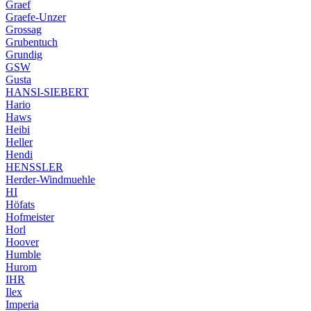
Graef
Graefe-Unzer
Grossag
Grubentuch
Grundig
GSW
Gusta
HANSI-SIEBERT
Hario
Haws
Heibi
Heller
Hendi
HENSSLER
Herder-Windmuehle
HI
Höfats
Hofmeister
Horl
Hoover
Humble
Hurom
IHR
Ilex
Imperia