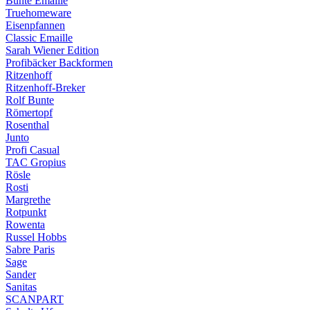
Bunte Emaille
Truehomeware
Eisenpfannen
Classic Emaille
Sarah Wiener Edition
Profibäcker Backformen
Ritzenhoff
Ritzenhoff-Breker
Rolf Bunte
Römertopf
Rosenthal
Junto
Profi Casual
TAC Gropius
Rösle
Rosti
Margrethe
Rotpunkt
Rowenta
Russel Hobbs
Sabre Paris
Sage
Sander
Sanitas
SCANPART