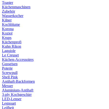
Toaster
Küchenmaschinen
Zubehör
Wasserkocher
Kilner
Kochblume
Korona
Koziol
Krups
Küchenprofi
Kuhn Rikon
Laguiole
Le Creuset
Küchen-Accessoires
Gusseisen
Poterie
Screwpull
Shell Pink
Antihaft-Backformen
Messer
Aluminium-Antihaft
3-ply Kochgeschirr
LED-Lenser
Legnoart
Leifheit