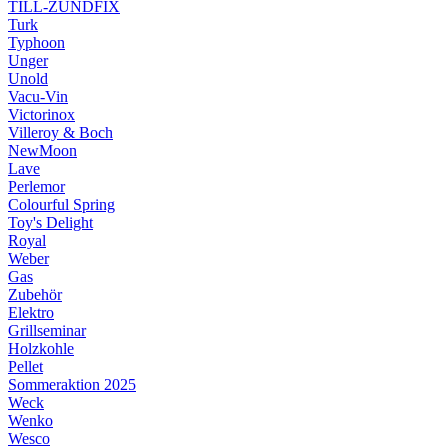
TILL-ZÜNDFIX
Turk
Typhoon
Unger
Unold
Vacu-Vin
Victorinox
Villeroy & Boch
NewMoon
Lave
Perlemor
Colourful Spring
Toy's Delight
Royal
Weber
Gas
Zubehör
Elektro
Grillseminar
Holzkohle
Pellet
Sommeraktion 2025
Weck
Wenko
Wesco