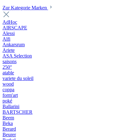
Zur Kategorie Marken
AdHoc
AIRSCAPE
Alessi
Alfi
Ankarsrum
Ariete
ASA Selection
saisons
250°
atable
variete du soleil
wood
coppa
form'art
poké
Ballarini
BARTSCHER
Beem
Beka
Berard
Beurer