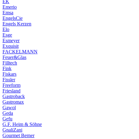
EK
Emerio
Emsa
EngelsCie
Engels Kerzen
Elo
Esge
Esmeyer
Exquisit
FACKELMANN
Feuer&Glas
Filltech
Fink
Fiskars
Fissler
Freeform
Friesland
Gastroback
Gastromax
Gawol
Geda
Gefu
G.F. Heim & Söhne
GnaliZani
Gourmet Berner