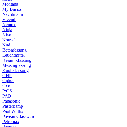
Montana
My-Basics
Nachtmann
Vivendi
Nemox
Ninja
Nivona
Nouvel
Nud
Betonfassung
Leuchtmittel
Keramikfassung
Messingfassung
Kupferfassung
OHP
Opinel
Oxo
P:OS
PAD
Panasonic
Pasterkamp
Paul Wirths
Paveau Glassware
Petromax
Peugeot