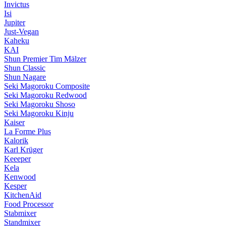
Invictus
Isi
Jupiter
Just-Vegan
Kaheku
KAI
Shun Premier Tim Mälzer
Shun Classic
Shun Nagare
Seki Magoroku Composite
Seki Magoroku Redwood
Seki Magoroku Shoso
Seki Magoroku Kinju
Kaiser
La Forme Plus
Kalorik
Karl Krüger
Keeeper
Kela
Kenwood
Kesper
KitchenAid
Food Processor
Stabmixer
Standmixer