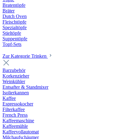
Bratentöpfe
Bräter
Dutch Oven
Fleischtöpfe
Spezialtöpfe
Stieltöpfe
Suppentöpfe
Topf-Sets
Zur Kategorie Trinken
Barzubehör
Korkenzieher
Weinkühler
Entsafter & Standmixer
Isolierkannen
Kaffee
Espressokocher
Filterkaffee
French Press
Kaffeemaschine
Kaffeemühle
Kaffeevollautomat
Milchaufschäumer