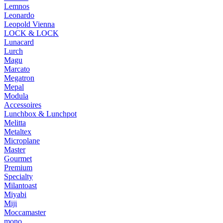
Lemnos
Leonardo
Leopold Vienna
LOCK & LOCK
Lunacard
Lurch
Magu
Marcato
Megatron
Mepal
Modula
Accessoires
Lunchbox & Lunchpot
Melitta
Metaltex
Microplane
Master
Gourmet
Premium
Specialty
Milantoast
Miyabi
Miji
Moccamaster
mono