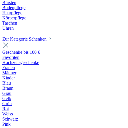
Bürsten
Bodenpflege
Haarpflege
Körperpflege
Taschen
Uhren
Zur Kategorie Schenken
Geschenke bis 100 €
Favoriten
Hochzeitsgeschenke
Frauen
Männer
Kinder
Blau
Braun
Grau
Gelb
Grün
Rot
Weiss
Schwarz
Pink