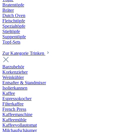
Bratentöpfe
Bräter
Dutch Oven
Fleischtöpfe
Spezialtöpfe
Stieltöpfe
Suppentöpfe
Topf-Sets
Zur Kategorie Trinken
Barzubehör
Korkenzieher
Weinkühler
Entsafter & Standmixer
Isolierkannen
Kaffee
Espressokocher
Filterkaffee
French Press
Kaffeemaschine
Kaffeemühle
Kaffeevollautomat
Milchaufschäumer