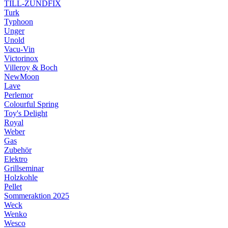
TILL-ZÜNDFIX
Turk
Typhoon
Unger
Unold
Vacu-Vin
Victorinox
Villeroy & Boch
NewMoon
Lave
Perlemor
Colourful Spring
Toy's Delight
Royal
Weber
Gas
Zubehör
Elektro
Grillseminar
Holzkohle
Pellet
Sommeraktion 2025
Weck
Wenko
Wesco