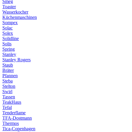
Smeg
Toaster
Wasserkocher
Küchenmaschinen
Sompex
Solac
Solex
Solidline
Solis
Spring
Stanley
Stanley Rogers
Staub
Bräter
Pfannen
Steba
Stelton
Swirl
Tassen
TeakHaus
Tefal
Tenderflame
TFA-Dostmann
Thermos
Tica-Copenhagen