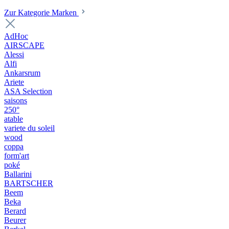
Zur Kategorie Marken
AdHoc
AIRSCAPE
Alessi
Alfi
Ankarsrum
Ariete
ASA Selection
saisons
250°
atable
variete du soleil
wood
coppa
form'art
poké
Ballarini
BARTSCHER
Beem
Beka
Berard
Beurer