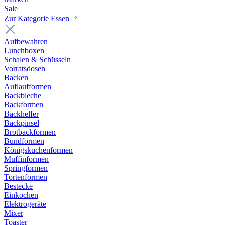
Sale
Zur Kategorie Essen
Aufbewahren
Lunchboxen
Schalen & Schüsseln
Vorratsdosen
Backen
Auflaufformen
Backbleche
Backformen
Backhelfer
Backpinsel
Brotbackformen
Bundformen
Königskuchenformen
Muffinformen
Springformen
Tortenformen
Bestecke
Einkochen
Elektrogeräte
Mixer
Toaster