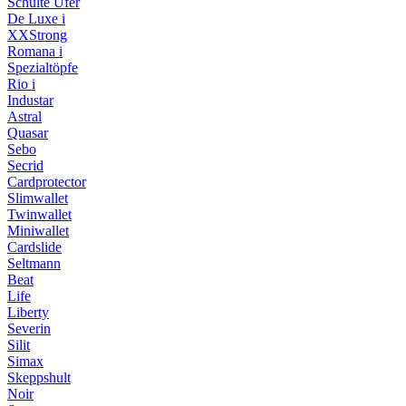
Schulte Ufer
De Luxe i
XXStrong
Romana i
Spezialtöpfe
Rio i
Industar
Astral
Quasar
Sebo
Secrid
Cardprotector
Slimwallet
Twinwallet
Miniwallet
Cardslide
Seltmann
Beat
Life
Liberty
Severin
Silit
Simax
Skeppshult
Noir