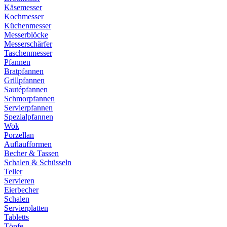
Käsemesser
Kochmesser
Küchenmesser
Messerblöcke
Messerschärfer
Taschenmesser
Pfannen
Bratpfannen
Grillpfannen
Sautépfannen
Schmorpfannen
Servierpfannen
Spezialpfannen
Wok
Porzellan
Auflaufformen
Becher & Tassen
Schalen & Schüsseln
Teller
Servieren
Eierbecher
Schalen
Servierplatten
Tabletts
Töpfe