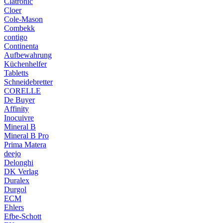
Clatronic
Cloer
Cole-Mason
Combekk
contigo
Continenta
Aufbewahrung
Küchenhelfer
Tabletts
Schneidebretter
CORELLE
De Buyer
Affinity
Inocuivre
Mineral B
Mineral B Pro
Prima Matera
deejo
Delonghi
DK Verlag
Duralex
Durgol
ECM
Ehlers
Efbe-Schott