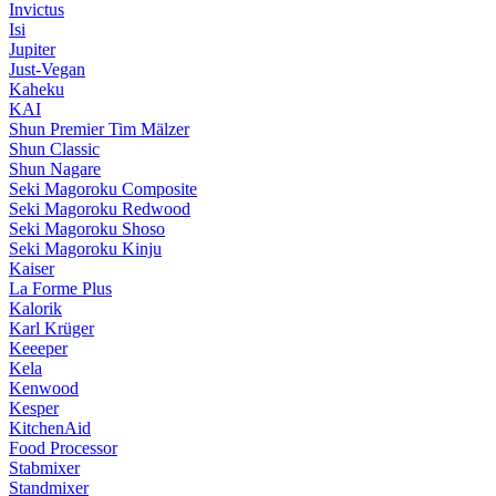
Invictus
Isi
Jupiter
Just-Vegan
Kaheku
KAI
Shun Premier Tim Mälzer
Shun Classic
Shun Nagare
Seki Magoroku Composite
Seki Magoroku Redwood
Seki Magoroku Shoso
Seki Magoroku Kinju
Kaiser
La Forme Plus
Kalorik
Karl Krüger
Keeeper
Kela
Kenwood
Kesper
KitchenAid
Food Processor
Stabmixer
Standmixer