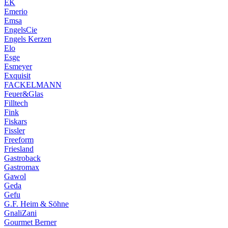
EK
Emerio
Emsa
EngelsCie
Engels Kerzen
Elo
Esge
Esmeyer
Exquisit
FACKELMANN
Feuer&Glas
Filltech
Fink
Fiskars
Fissler
Freeform
Friesland
Gastroback
Gastromax
Gawol
Geda
Gefu
G.F. Heim & Söhne
GnaliZani
Gourmet Berner