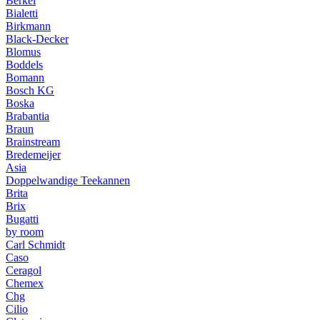
Berkel
Bialetti
Birkmann
Black-Decker
Blomus
Boddels
Bomann
Bosch KG
Boska
Brabantia
Braun
Brainstream
Bredemeijer
Asia
Doppelwandige Teekannen
Brita
Brix
Bugatti
by room
Carl Schmidt
Caso
Ceragol
Chemex
Chg
Cilio