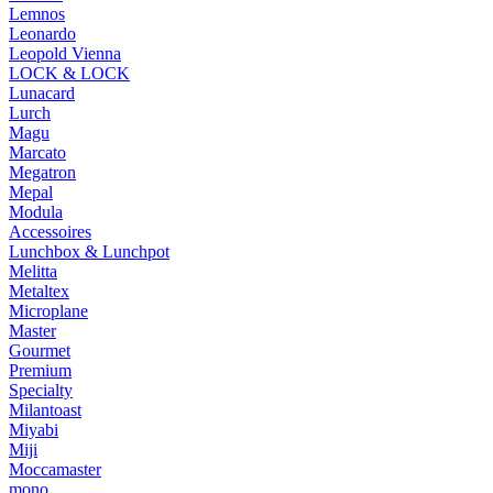
Lemnos
Leonardo
Leopold Vienna
LOCK & LOCK
Lunacard
Lurch
Magu
Marcato
Megatron
Mepal
Modula
Accessoires
Lunchbox & Lunchpot
Melitta
Metaltex
Microplane
Master
Gourmet
Premium
Specialty
Milantoast
Miyabi
Miji
Moccamaster
mono