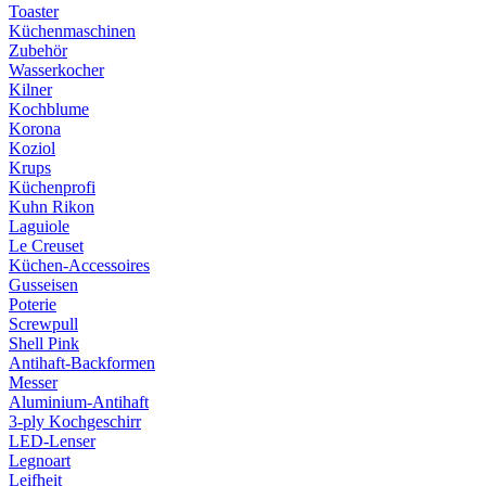
Toaster
Küchenmaschinen
Zubehör
Wasserkocher
Kilner
Kochblume
Korona
Koziol
Krups
Küchenprofi
Kuhn Rikon
Laguiole
Le Creuset
Küchen-Accessoires
Gusseisen
Poterie
Screwpull
Shell Pink
Antihaft-Backformen
Messer
Aluminium-Antihaft
3-ply Kochgeschirr
LED-Lenser
Legnoart
Leifheit