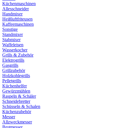
Küchenmaschinen
Allesschneider
Handmixer
Heißluftfriteusen
Kaffeemaschinen
Sonstige
Standmixer
Stabmixer
Waffeleisen
Wasserkocher
Grills & Zubehör
Elektrogrills
Gasgrills
Grillzubehör
Holzkohlegrills
Pelletgrills
Küchenhelfer
Gewürzmühlen
Raspeln & Schäler
Schneidebretter
Schüsseln & Schalen
Küchenzubehör
Messer
Allzweckmesser
Brotmesser