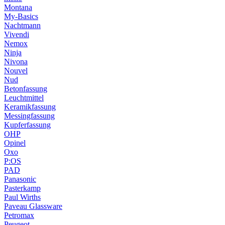
Montana
My-Basics
Nachtmann
Vivendi
Nemox
Ninja
Nivona
Nouvel
Nud
Betonfassung
Leuchtmittel
Keramikfassung
Messingfassung
Kupferfassung
OHP
Opinel
Oxo
P:OS
PAD
Panasonic
Pasterkamp
Paul Wirths
Paveau Glassware
Petromax
Peugeot