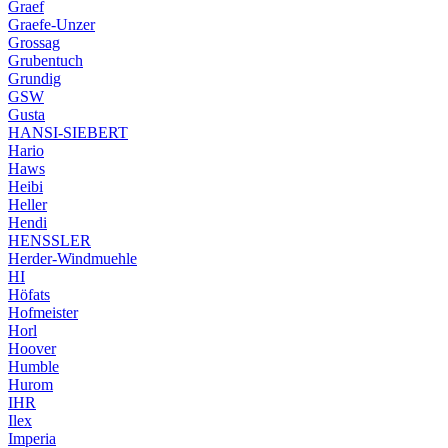
Graef
Graefe-Unzer
Grossag
Grubentuch
Grundig
GSW
Gusta
HANSI-SIEBERT
Hario
Haws
Heibi
Heller
Hendi
HENSSLER
Herder-Windmuehle
HI
Höfats
Hofmeister
Horl
Hoover
Humble
Hurom
IHR
Ilex
Imperia