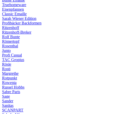
Bunte Emaille
Truehomeware
Eisenpfannen
Classic Emaille
Sarah Wiener Edition
Profibäcker Backformen
Ritzenhoff
Ritzenhoff-Breker
Rolf Bunte
Römertopf
Rosenthal
Junto
Profi Casual
TAC Gropius
Rösle
Rosti
Margrethe
Rotpunkt
Rowenta
Russel Hobbs
Sabre Paris
Sage
Sander
Sanitas
SCANPART