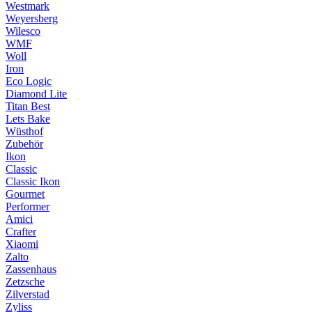
Westmark
Weyersberg
Wilesco
WMF
Woll
Iron
Eco Logic
Diamond Lite
Titan Best
Lets Bake
Wüsthof
Zubehör
Ikon
Classic
Classic Ikon
Gourmet
Performer
Amici
Crafter
Xiaomi
Zalto
Zassenhaus
Zetzsche
Zilverstad
Zyliss