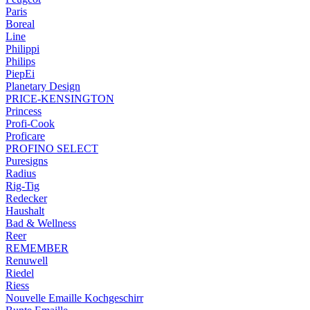
Paris
Boreal
Line
Philippi
Philips
PiepEi
Planetary Design
PRICE-KENSINGTON
Princess
Profi-Cook
Proficare
PROFINO SELECT
Puresigns
Radius
Rig-Tig
Redecker
Haushalt
Bad & Wellness
Reer
REMEMBER
Renuwell
Riedel
Riess
Nouvelle Emaille Kochgeschirr