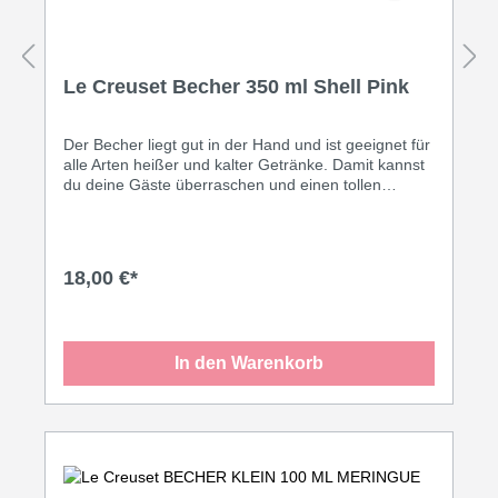
Le Creuset Becher 350 ml Shell Pink
Der Becher liegt gut in der Hand und ist geeignet für
alle Arten heißer und kalter Getränke. Damit kannst
du deine Gäste überraschen und einen tollen
dekorativen Effekt erzielen. Oder genieße deinen
ganz eigenen Kaffee-Moment in den formschönen
Bechern von Le Creuset! Heiße den Frühling mit
frischen Farben willkommen - „Shell Pink“ heißt das
18,00 €*
Zauberwort. Die neue Trendfarbe aus dem Hause
Le Creuset bringt deine Tafel zum leuchten. Der
zarte Farbverlauf lässt das Rosa interessant,
elegant und zeitlos zugleich wirken. Inhalt: 350 ml
In den Warenkorb
Farbe: Shell Pink • Leicht zu reinigen Dank speziell
glasierter Oberfläche • Thermoresistent von 260° C
bis -18° C • Spülmaschinengeeignet • Geruchs- und
geschmacksneutral • Geeignet für Ofen und
Mikrowelle