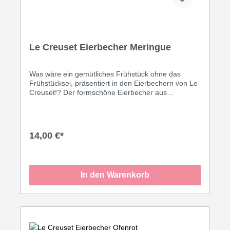
Le Creuset Eierbecher Meringue
Was wäre ein gemütliches Frühstück ohne das
Frühstücksei, präsentiert in den Eierbechern von Le
Creuset!? Der formschöne Eierbecher aus
hochwertigem und widerstandfähigem Steinzeug
bietet allen Küchenexperten ein an Material und
Qualität höchst anspruchsvolles Produkt mit langer
Lebensdauer. Die Eierbecher sind in vielen
14,00 €*
dekorativen Farben erhältlich, die Lebensfreude
vermitteln und Abwechslung in die Küche und auf
den Tisch bringen.
In den Warenkorb