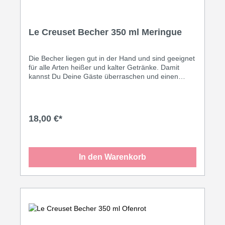
Le Creuset Becher 350 ml Meringue
Die Becher liegen gut in der Hand und sind geeignet
für alle Arten heißer und kalter Getränke. Damit
kannst Du Deine Gäste überraschen und einen
tollen dekorativen Effekt erzielen. Oder genieße
Deinen ganz eigenen Kaffee-Moment in den
formschönen Bechern von Le Creuset! Inhalt: 350
ml • Leicht zu reinigen Dank speziell glasierter
18,00 €*
Oberfläche • Thermoresistent von 260° C bis -18° C
• Spülmaschinengeeignet • Geruchs- und
geschmacksneutral • Geeignet für Ofen und
Mikrowelle
In den Warenkorb