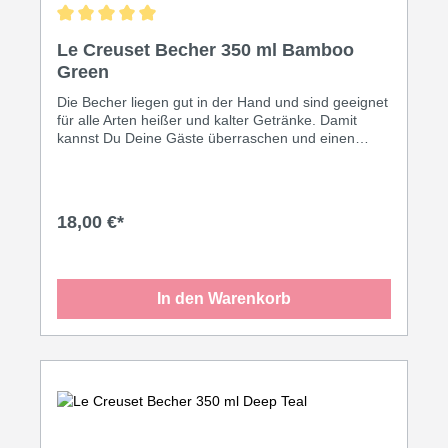
Durchschnittliche Bewertung von 5 von 5 Sternen
Le Creuset Becher 350 ml Bamboo
Green
Die Becher liegen gut in der Hand und sind geeignet
für alle Arten heißer und kalter Getränke. Damit
kannst Du Deine Gäste überraschen und einen
tollen dekorativen Effekt erzielen. Oder genieße
Deinen ganz eigenen Kaffee-Moment in den
formschönen Bechern von Le Creuset! Inhalt: 350
ml • Leicht zu reinigen Dank speziell glasierter
18,00 €*
Oberfläche • Thermoresistent von 260° C bis -18° C
• Spülmaschinengeeignet • Geruchs- und
geschmacksneutral • Geeignet für Ofen und
Mikrowelle
In den Warenkorb