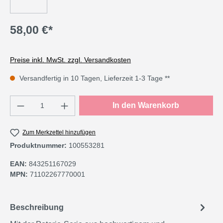
58,00 €*
Preise inkl. MwSt. zzgl. Versandkosten
Versandfertig in 10 Tagen, Lieferzeit 1-3 Tage **
Produkt Anzahl: Gib den gewünschten Wert e
In den Warenkorb
Zum Merkzettel hinzufügen
Produktnummer:
100553281
EAN:
843251167029
MPN:
71102267770001
Beschreibung