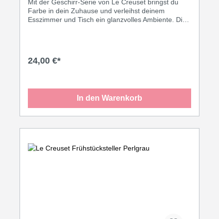
Mit der Geschirr-Serie von Le Creuset bringst du
Farbe in dein Zuhause und verleihst deinem
Esszimmer und Tisch ein glanzvolles Ambiente. Die
pure Lebensfreude! Lasse deiner Kreativität freien
Lauf und kreiere täglich neue facettenreiche
Kombinationen, die für Abwechslung auf deinem
Tisch sorgen - ob modern, gemütlich oder
24,00 €*
farbenfroh.
In den Warenkorb