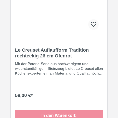
Garantie
Le Creuset Auflaufform Tradition
rechteckig 26 cm Ofenrot
Mit der Poterie-Serie aus hochwertigem und
widerstandfähigem Steinzeug bietet Le Creuset allen
Küchenexperten ein an Material und Qualität höchst
anspruchsvolles Produkt mit langer Lebensdauer.
Aufläufe, Gratins, Kuchen, Dips, Desserts – durch
die Formen- und Größenvielfalt ist die Poterie
universell zum Backen, Gratinieren, Marinieren oder
58,00 €*
Einfrieren einsetzbar. Die Farben der dekorativen
Serie vermitteln Lebensfreude und bringen
Abwechslung in die Küche und auf den Tisch. Die
rechteckige Auflaufform Traition mit hohem Rand
In den Warenkorb
und Muschelgriffen ist nicht nur perfekt zum