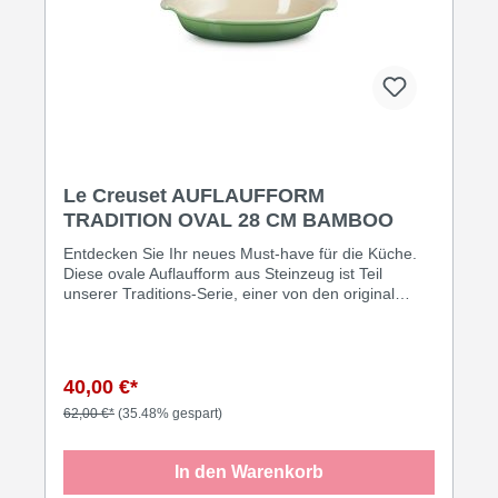
Le Creuset AUFLAUFFORM
TRADITION OVAL 28 CM BAMBOO
Entdecken Sie Ihr neues Must-have für die Küche.
Diese ovale Auflaufform aus Steinzeug ist Teil
unserer Traditions-Serie, einer von den original
französischen Designs von Le Creuset aus dem
Jahr 1931 inspirierten Kollektion. Ideal geeignet zum
Marinieren, Gratinieren, Garen und Servieren. Die
geschwungenen Linien der ovalen Form fügen sich
40,00 €*
wunderbar in Ihre Küche ein.
62,00 €*
(35.48% gespart)
In den Warenkorb