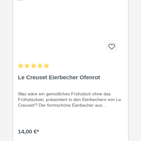
Durchschnittliche Bewertung von 5 von 5 Sternen
Le Creuset Eierbecher Ofenrot
Was wäre ein gemütliches Frühstück ohne das
Frühstücksei, präsentiert in den Eierbechern von Le
Creuset!? Der formschöne Eierbecher aus
hochwertigem und widerstandfähigem Steinzeug
bietet allen Küchenexperten ein an Material und
Qualität höchst anspruchsvolles Produkt mit langer
Lebensdauer. Die Eierbecher sind in vielen
14,00 €*
dekorativen Farben erhältlich, die Lebensfreude
vermitteln und Abwechslung in die Küche und auf