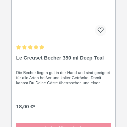
Durchschnittliche Bewertung von 5 von 5 Sternen
Le Creuset Becher 350 ml Deep Teal
Die Becher liegen gut in der Hand und sind geeignet
für alle Arten heißer und kalter Getränke. Damit
kannst Du Deine Gäste überraschen und einen
tollen dekorativen Effekt erzielen. Oder genieße
Deinen ganz eigenen Kaffee-Moment in den
formschönen Bechern von Le Creuset! Inhalt: 350
ml • Leicht zu reinigen Dank speziell glasierter
18,00 €*
Oberfläche • Thermoresistent von 260° C bis -18° C
• Spülmaschinengeeignet • Geruchs- und
geschmacksneutral • Geeignet für Ofen und
Mikrowelle