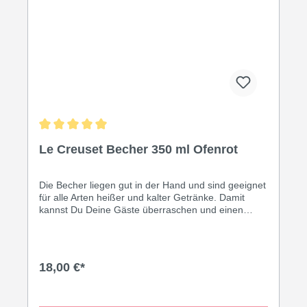
Durchschnittliche Bewertung von 5 von 5 Sternen
Le Creuset Becher 350 ml Ofenrot
Die Becher liegen gut in der Hand und sind geeignet
für alle Arten heißer und kalter Getränke. Damit
kannst Du Deine Gäste überraschen und einen
tollen dekorativen Effekt erzielen. Oder genieße
Deinen ganz eigenen Kaffee-Moment in den
formschönen Bechern von Le Creuset! Inhalt: 350
ml • Leicht zu reinigen Dank speziell glasierter
18,00 €*
Oberfläche • Thermoresistent von 260° C bis -18° C
• Spülmaschinengeeignet • Geruchs- und
geschmacksneutral • Geeignet für Ofen und