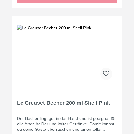
Gratinieren und Backen. Auch Desserts lassen sich
darin hervorragend zubereiten. • Inhalt: 2,3 Liter •
Maße: 17 x 26 x 6 cm • Leicht zu reinigen Dank
speziell glasierter Oberfläche • Ergonomische Griffe
für sicheren Halt • Thermoresistent von 260° C bis
-18° C • Spülmaschinengeeignet • Kratz- und
schnittfest • Geruchs- und geschmacksneutral •
Geeignet für Ofen, Grill und Mikrowelle • 5 Jahre
Garantie
Le Creuset Becher 200 ml Shell Pink
Der Becher liegt gut in der Hand und ist geeignet für
alle Arten heißer und kalter Getränke. Damit kannst
du deine Gäste überraschen und einen tollen