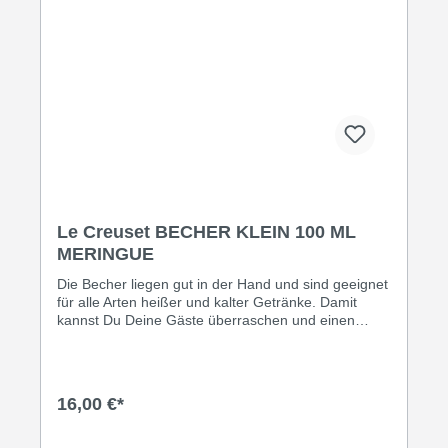
Le Creuset BECHER KLEIN 100 ML
MERINGUE
Die Becher liegen gut in der Hand und sind geeignet
für alle Arten heißer und kalter Getränke. Damit
kannst Du Deine Gäste überraschen und einen
tollen dekorativen Effekt erzielen. Oder genieße
Deinen ganz eigenen Kaffee-Moment in den
formschönen Bechern von Le Creuset! Inhalt: 100
ml • Leicht zu reinigen Dank speziell glasierter
16,00 €*
Oberfläche • Thermoresistent von 260° C bis -18° C
• Spülmaschinengeeignet • Geruchs- und
geschmacksneutral • Geeignet für Ofen und