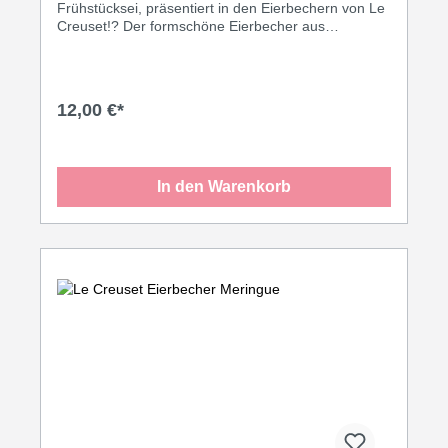
Frühstücksei, präsentiert in den Eierbechern von Le
Creuset!? Der formschöne Eierbecher aus
hochwertigem und widerstandfähigem Steinzeug
bietet allen Küchenexperten ein an Material und
Qualität höchst anspruchsvolles Produkt mit langer
Lebensdauer. Die Eierbecher sind in vielen
12,00 €*
dekorativen Farben erhältlich, die Lebensfreude
vermitteln und Abwechslung in die Küche und auf
den Tisch bringen.
In den Warenkorb