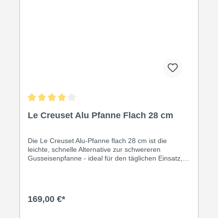
Durchschnittliche Bewertung von 4 von 5 Sternen
Le Creuset Alu Pfanne Flach 28 cm
Die Le Creuset Alu-Pfanne flach 28 cm ist die
leichte, schnelle Alternative zur schwereren
Gusseisenpfanne - ideal für den täglichen Einsatz,
wenn es schnell gehen muss. Das hochwertige
Aluminium erhitzt sich extrem schnell und
gleichmäßig. Le Creuset Aluminiumpfanne kaufen -
für wen lohnt es sich? Wer die robuste Qualität von
169,00 €*
Le Creuset liebt, aber eine leichtere Pfanne für den
Alltag sucht, ist hier richtig. Im Vergleich zur