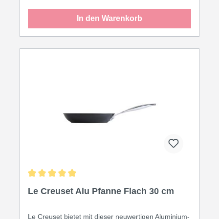
Gusseisenpfanne ist die Alu-Pfanne um ein
Vielfaches leichter - ideal für Menschen, die schwere
In den Warenkorb
Pfannen ungern heben. Die Antihaftbeschichtung
macht das Kochen mit wenig Fett möglich.
Durchmesser: 28 cm - ideal für 2-3 Portionen
Hochwertiges Aluminium für blitzschnelle
Wärmeaufnahme PFOA-freie Antihaftbeschichtung
Deutlich leichter als Gusseisenpfannen Für Gas,
Elektro und Ceran geeignet Pflegeleicht und
spülmaschinengeeignet Für wen geeignet? Für
schnelle Alltagsgerichte, Pfannkuchen, Crêpes,
Omeletts und alles, was leichtes und schnelles
Kochen erfordert. Ideal für kleinere Haushalte.
Pflege & Nachhaltigkeit: Handwäsche verlängert die
Lebensdauer der Beschichtung. Qualitätsaluminium
von Le Creuset - langlebiger als Discountpfannen.
Durchschnittliche Bewertung von 5 von 5 Sternen
Le Creuset Alu Pfanne Flach 30 cm
Le Creuset bietet mit dieser neuwertigen Aluminium-