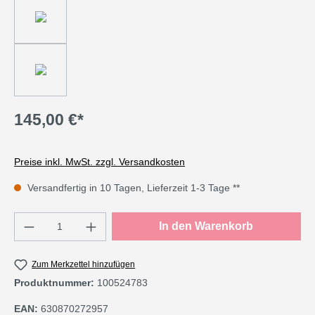
145,00 €*
Preise inkl. MwSt. zzgl. Versandkosten
Versandfertig in 10 Tagen, Lieferzeit 1-3 Tage **
Produkt Anzahl: Gib den gewünschten Wert e
In den Warenkorb
Zum Merkzettel hinzufügen
Produktnummer:
100524783
EAN:
630870272957