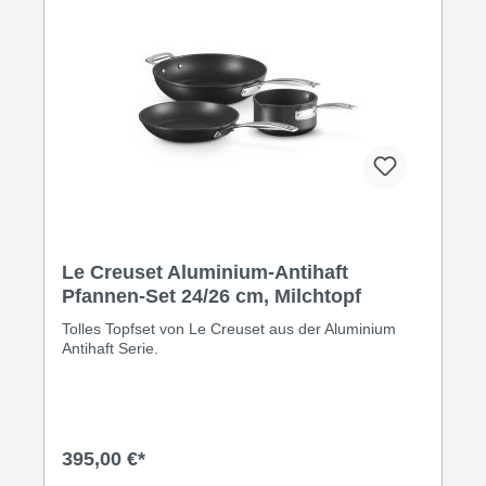
240 °C Leichtes Gewicht für komfortables Handling
Spülmaschinengeeignet Für wen geeignet? Für
Backbegeisterte, die täglich oder wöchentlich
Aufläufe, Gratins und Ofengerichte zubereiten.
Perfekt als Ergänzung zur Le Creuset Backform-
Kollektion. Pflege & Nachhaltigkeit: Handwäsche
verlängert die Lebensdauer der Beschichtung.
Aluminium von Le Creuset ist langlebiger als
günstige Supermarkt-Alternativen - gut für
Geldbeutel und Umwelt.
Le Creuset Aluminium-Antihaft
Pfannen-Set 24/26 cm, Milchtopf
Tolles Topfset von Le Creuset aus der Aluminium
Antihaft Serie.
395,00 €*