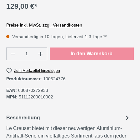
129,00 €*
Preise inkl. MwSt. zzgl. Versandkosten
Versandfertig in 10 Tagen, Lieferzeit 1-3 Tage **
Produkt Anzahl: Gib den gewünschten Wert e
In den Warenkorb
Zum Merkzettel hinzufügen
Produktnummer:
100524776
EAN:
630870272933
MPN:
51112200010002
Beschreibung
Le Creuset bietet mit dieser neuwertigen Aluminium-
Antihaft-Serie ein vielfältiges Sortiment, aus dem jeder