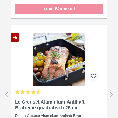
passender Glasdeckel ist separat erhältlich. Die
In den Warenkorb
Aluminium-Antihaft-Pfannen-Serie wurde 2010 mit
dem Kücheninnovationspreis 2010 ausgezeichnet. •
Größe: 30 cm • Auflagefläche: ca. 23,7 cm • Höhe
ohne Deckel: ca. 4,5 cm • Für alle Herdarten, inkl.
Induktion, geeignet • Geschmiedetes Aluminium,
eloxiert • Genietete langlebige Griffkonstruktion •
%
PFOA-freie Antihaftbeschichtung: innen und außen •
Backofenfest bis 260°C • Einfache Reinigung •
Spülmaschinengeeignet • Ideal für den täglichen
Gebrauch • Aluminium Antihaft Lifetime Garantie:
Garantie auf die fehlerfreie und einwandfreie
Materialbeschaffenheit des Produktes für dessen
Lebenszeit, längstens jedoch für den Zeitraum von
30 Jahren ab Herstelldatum 1/2012. Ansonsten gilt
für die beschichteten Produkte 10 Jahre Garantie.
Durchschnittliche Bewertung von 4.5 von 5 Sternen
Le Creuset Aluminium-Antihaft
Bratreine quadratisch 26 cm
Die Le Creuset Aluminium-Antihaft Bratreine