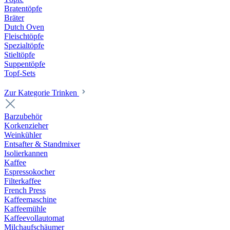
Bratentöpfe
Bräter
Dutch Oven
Fleischtöpfe
Spezialtöpfe
Stieltöpfe
Suppentöpfe
Topf-Sets
Zur Kategorie Trinken
Barzubehör
Korkenzieher
Weinkühler
Entsafter & Standmixer
Isolierkannen
Kaffee
Espressokocher
Filterkaffee
French Press
Kaffeemaschine
Kaffeemühle
Kaffeevollautomat
Milchaufschäumer