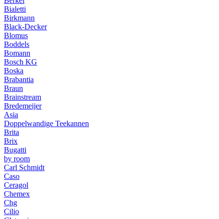
Berkel
Bialetti
Birkmann
Black-Decker
Blomus
Boddels
Bomann
Bosch KG
Boska
Brabantia
Braun
Brainstream
Bredemeijer
Asia
Doppelwandige Teekannen
Brita
Brix
Bugatti
by room
Carl Schmidt
Caso
Ceragol
Chemex
Chg
Cilio