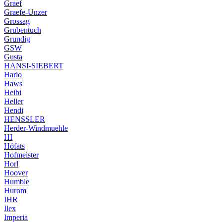
Graef
Graefe-Unzer
Grossag
Grubentuch
Grundig
GSW
Gusta
HANSI-SIEBERT
Hario
Haws
Heibi
Heller
Hendi
HENSSLER
Herder-Windmuehle
HI
Höfats
Hofmeister
Horl
Hoover
Humble
Hurom
IHR
Ilex
Imperia