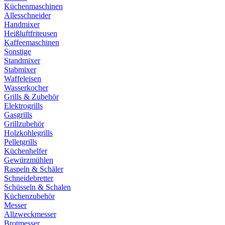
Küchenmaschinen
Allesschneider
Handmixer
Heißluftfriteusen
Kaffeemaschinen
Sonstige
Standmixer
Stabmixer
Waffeleisen
Wasserkocher
Grills & Zubehör
Elektrogrills
Gasgrills
Grillzubehör
Holzkohlegrills
Pelletgrills
Küchenhelfer
Gewürzmühlen
Raspeln & Schäler
Schneidebretter
Schüsseln & Schalen
Küchenzubehör
Messer
Allzweckmesser
Brotmesser