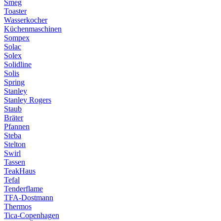
Smeg
Toaster
Wasserkocher
Küchenmaschinen
Sompex
Solac
Solex
Solidline
Solis
Spring
Stanley
Stanley Rogers
Staub
Bräter
Pfannen
Steba
Stelton
Swirl
Tassen
TeakHaus
Tefal
Tenderflame
TFA-Dostmann
Thermos
Tica-Copenhagen