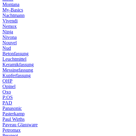
Montana
My-Basics
Nachtmann
Vivendi
Nemox
Ninja
Nivona
Nouvel
Nud
Betonfassung
Leuchtmittel
Keramikfassung
Messingfassung
Kupferfassung
OHP
Opinel
Oxo
P:OS
PAD
Panasonic
Pasterkamp
Paul Wirths
Paveau Glassware
Petromax
Peugeot