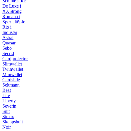
Schulte Ufer
De Luxe i
XXStrong
Romana i
Spezialtöpfe
Rio i
Industar
Astral
Quasar
Sebo
Secrid
Cardprotector
Slimwallet
Twinwallet
Miniwallet
Cardslide
Seltmann
Beat
Life
Liberty
Severin
Silit
Simax
Skeppshult
Noir