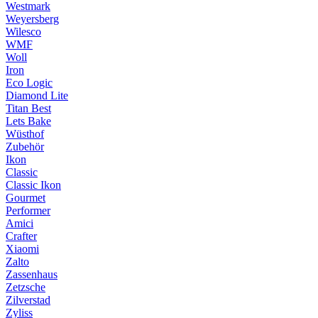
Westmark
Weyersberg
Wilesco
WMF
Woll
Iron
Eco Logic
Diamond Lite
Titan Best
Lets Bake
Wüsthof
Zubehör
Ikon
Classic
Classic Ikon
Gourmet
Performer
Amici
Crafter
Xiaomi
Zalto
Zassenhaus
Zetzsche
Zilverstad
Zyliss