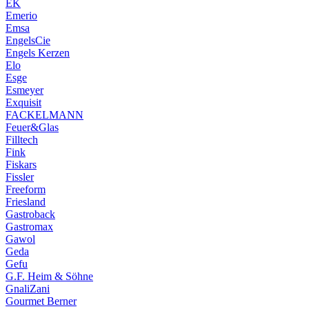
EK
Emerio
Emsa
EngelsCie
Engels Kerzen
Elo
Esge
Esmeyer
Exquisit
FACKELMANN
Feuer&Glas
Filltech
Fink
Fiskars
Fissler
Freeform
Friesland
Gastroback
Gastromax
Gawol
Geda
Gefu
G.F. Heim & Söhne
GnaliZani
Gourmet Berner