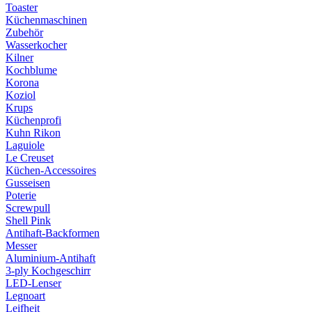
Toaster
Küchenmaschinen
Zubehör
Wasserkocher
Kilner
Kochblume
Korona
Koziol
Krups
Küchenprofi
Kuhn Rikon
Laguiole
Le Creuset
Küchen-Accessoires
Gusseisen
Poterie
Screwpull
Shell Pink
Antihaft-Backformen
Messer
Aluminium-Antihaft
3-ply Kochgeschirr
LED-Lenser
Legnoart
Leifheit