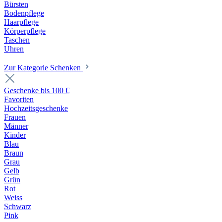
Bürsten
Bodenpflege
Haarpflege
Körperpflege
Taschen
Uhren
Zur Kategorie Schenken
Geschenke bis 100 €
Favoriten
Hochzeitsgeschenke
Frauen
Männer
Kinder
Blau
Braun
Grau
Gelb
Grün
Rot
Weiss
Schwarz
Pink