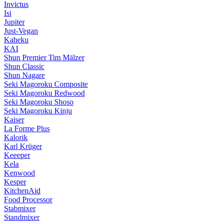
Invictus
Isi
Jupiter
Just-Vegan
Kaheku
KAI
Shun Premier Tim Mälzer
Shun Classic
Shun Nagare
Seki Magoroku Composite
Seki Magoroku Redwood
Seki Magoroku Shoso
Seki Magoroku Kinju
Kaiser
La Forme Plus
Kalorik
Karl Krüger
Keeeper
Kela
Kenwood
Kesper
KitchenAid
Food Processor
Stabmixer
Standmixer