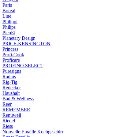
Paris
Boreal
Line
Philippi
Philips
PiepEi
Planetary Design
PRICE-KENSINGTON
Princess
Profi-Cook
Proficare
PROFINO SELECT
Puresigns
Radius
Rig-Tig
Redecker
Haushalt
Bad & Wellness
Reer
REMEMBER
Renuwell
Riedel
Riess
Nouvelle Emaille Kochgeschirr