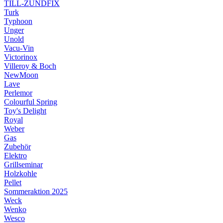
TILL-ZÜNDFIX
Turk
Typhoon
Unger
Unold
Vacu-Vin
Victorinox
Villeroy & Boch
NewMoon
Lave
Perlemor
Colourful Spring
Toy's Delight
Royal
Weber
Gas
Zubehör
Elektro
Grillseminar
Holzkohle
Pellet
Sommeraktion 2025
Weck
Wenko
Wesco