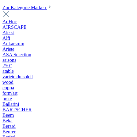
Zur Kategorie Marken
AdHoc
AIRSCAPE
Alessi
Alfi
Ankarsrum
Ariete
ASA Selection
saisons
250°
atable
variete du soleil
wood
coppa
form'art
poké
Ballarini
BARTSCHER
Beem
Beka
Berard
Beurer