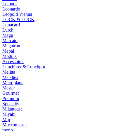
Lemnos
Leonardo
Leopold Vienna
LOCK & LOCK
Lunacard
Lurch
Magu
Marcato
Megatron
Mepal
Modula
Accessoires
Lunchbox & Lunchpot
Melitta
Metaltex
Microplane
Master
Gourmet
Premium
Specialty
Milantoast
Miyabi
Miji
Moccamaster
mono