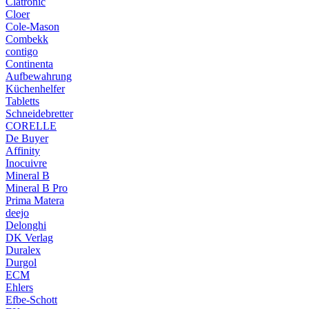
Clatronic
Cloer
Cole-Mason
Combekk
contigo
Continenta
Aufbewahrung
Küchenhelfer
Tabletts
Schneidebretter
CORELLE
De Buyer
Affinity
Inocuivre
Mineral B
Mineral B Pro
Prima Matera
deejo
Delonghi
DK Verlag
Duralex
Durgol
ECM
Ehlers
Efbe-Schott