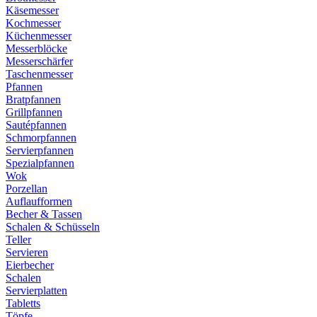
Käsemesser
Kochmesser
Küchenmesser
Messerblöcke
Messerschärfer
Taschenmesser
Pfannen
Bratpfannen
Grillpfannen
Sautépfannen
Schmorpfannen
Servierpfannen
Spezialpfannen
Wok
Porzellan
Auflaufformen
Becher & Tassen
Schalen & Schüsseln
Teller
Servieren
Eierbecher
Schalen
Servierplatten
Tabletts
Töpfe