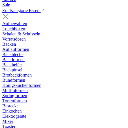
Sale
Zur Kategorie Essen
Aufbewahren
Lunchboxen
Schalen & Schüsseln
Vorratsdosen
Backen
Auflaufformen
Backbleche
Backformen
Backhelfer
Backpinsel
Brotbackformen
Bundformen
Königskuchenformen
Muffinformen
Springformen
Tortenformen
Bestecke
Einkochen
Elektrogeräte
Mixer
Toaster