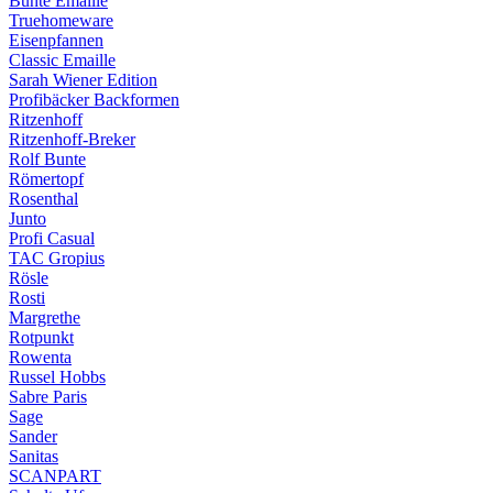
Bunte Emaille
Truehomeware
Eisenpfannen
Classic Emaille
Sarah Wiener Edition
Profibäcker Backformen
Ritzenhoff
Ritzenhoff-Breker
Rolf Bunte
Römertopf
Rosenthal
Junto
Profi Casual
TAC Gropius
Rösle
Rosti
Margrethe
Rotpunkt
Rowenta
Russel Hobbs
Sabre Paris
Sage
Sander
Sanitas
SCANPART