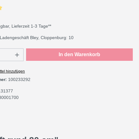
che Bewertung von 5 von 5 Sternen
gbar, Lieferzeit 1-3 Tage**
Ladengeschäft Bley, Cloppenburg: 10
Anzahl: Gib den gewünschten Wert ein oder
In den Warenkorb
tel hinzufügen
mer:
100233292
131377
30001700