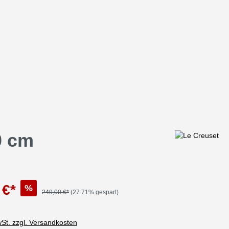
0 cm
 €*
%
249,00 €*
(27.71% gespart)
wSt. zzgl. Versandkosten