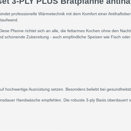
et 3-PLY PLUS Bratpfanne antiha
indet professionelle Wärmetechnik mit dem Komfort einer Antihaftoberfl
ttaufwand.
iese Pfanne richtet sich an alle, die fettarmes Kochen ohne den Nach
 und schonende Zubereitung - auch empfindliche Speisen wie Fisch oder
i auf hochwertige Ausrüstung setzen. Besonders beliebt bei gesundhei
sdauer Handwäsche empfehlen. Die robuste 3-ply Basis überdauert vie