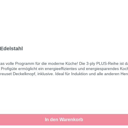
 Edelstahl
t das volle Programm für die moderne Küche! Die 3-ply PLUS-Reihe ist
Profigüte ermöglicht ein energieeffizientes und energiesparendes Koch
set Deckelknopf, inklusive. Ideal für Induktion und alle anderen Her
 • Fleischtopf mit Durchmesser 20 cm (3,8 Liter Inhaltsvolumen) • Flei
rodukteigenschaften: • Ikonisches Deckeldesign: unverkennbar Le Creuse
 in der Mitte. Magnetischer Chromstahl (18/0) als Außenfläche • 3-ply
 Lebenszeit, längstens jedoch für den Zeitraum von 30 Jahren • Für all
In den Warenkorb