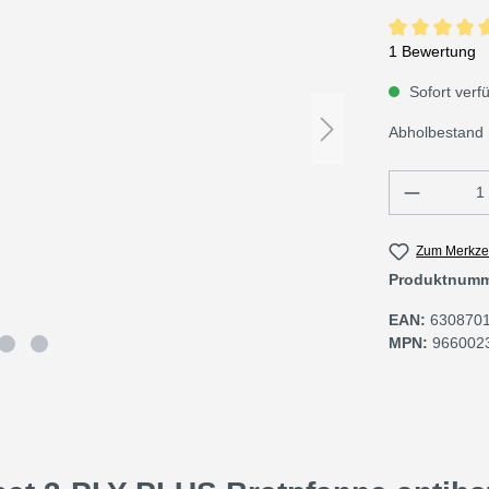
Durchschnittli
1 Bewertung
Sofort verfü
Abholbestand 
Produkt 
Zum Merkzet
Produktnum
EAN:
630870
MPN:
966002