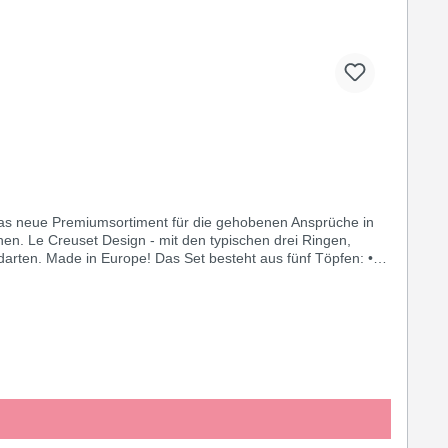
 das neue Premiumsortiment für die gehobenen Ansprüche in
en. Le Creuset Design - mit den typischen drei Ringen,
darten. Made in Europe! Das Set besteht aus fünf Töpfen: •
schtopf mit Durchmesser 24 cm (6,0 LIter Inhaltsvolumen) •
t • Genietete Griffe für eine extreme Stabilität • Material:
 Lifetime Garantie: Garantie auf die fehlerfreie und
e Herdarten inkl. Induktion geeignet • Backofenfest bis 260°C