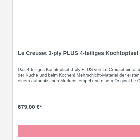
Le Creuset 3-ply PLUS 4-teiliges Kochtopfset
Das 4-teiliges Kochtopfset 3-ply PLUS von Le Creuset biete
der Küche und beim Kochen! Mehrschicht-Material der ersten 
einem authentischen Markenstempel und einem Original Le Creu
Fleischtopf mit Durchmesser 18 cm (2,8 Liter Inhaltsvolumen)
Bratentopf mit Durchmesser 20 cm (3,0 Liter Inhaltsvolumen) P
Edelstahl (18/10) im Topfinneren. Durchgehender Aluminiumkern
einwandfreie Materialbeschaffenheit des Produktes für dessen
679,00 €*
• Spülmaschinengeeignet