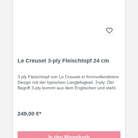
Le Creuset 3-ply Fleischtopf 24 cm
3 ply Fleischtopf von Le Creuset in formvollendetem
Design mit der typischen Langlebigkeit. 3-ply: Der
Begriff 3-ply kommt aus dem Englischen und steht
für den 3-schichtigen Materialaufbau, der für eine
perfekte Wärmeleitung vom Boden bis in den Rand
sorgt. Innen: Edelstahl 18/10, in der Mitte ein
Aluminiumkern für die perfekte Wärmeleitung vom
249,00 €*
Boden bis in den Rand und Außen magnetischer
Edelstahl 18/0, damit auch das Kochen auf Induktion
funktioniert. Die genieteten Griffe gewährleisten
langlebigen Halt und bleiben auch während des
In den Warenkorb
Kochens anfassbar. Größe: 24 cm Inhalt: 6,0 Liter