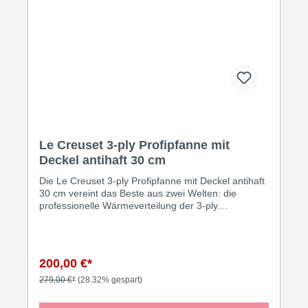
Le Creuset 3-ply Profipfanne mit
Deckel antihaft 30 cm
Die Le Creuset 3-ply Profipfanne mit Deckel antihaft
30 cm vereint das Beste aus zwei Welten: die
professionelle Wärmeverteilung der 3-ply
Konstruktion mit dem fettarmen Komfort einer
Antihaftbeschichtung - inklusive passendem Deckel
für vielseitige Anwendungen. Profipfanne mit Deckel:
Kaufberatung und Erfahrungen: Der Deckel macht
200,00 €*
diese Pfanne zum echten Allrounder - braten,
dämpfen und schmoren in einem Gefäß. Die PFOA-
279,00 €*
(28.32% gespart)
freie Antihaftbeschichtung auf 3-ply Basis hält
Temperaturschwankungen besser stand als günstige