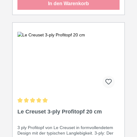
In den Warenkorb
Einschicht-Alternativen und überzeugt durch
langanhaltende Antihaftwirkung. Durchmesser: 30
cm mit passendem Edelstahldeckel 3-ply
Konstruktion für gleichmäßige Wärmeverteilung
PFOA-freie Antihaftbeschichtung Induktionsgeeignet
und für alle Herdarten Backofenfest bis 200 °C
Vielseitig: braten, dämpfen, schmoren Für wen
geeignet? Der ideale Allround-Begleiter für
Menschen, die eine vielseitige Pfanne für den
täglichen Einsatz suchen - von Spiegeleiern bis
Hähnchenschenkel. Pflege & Nachhaltigkeit:
Handwäsche verlängert die Lebensdauer der
Beschichtung deutlich. Die robuste Basis überdauert
viele Beschichtungszyklen - langfristig nachhaltiger
als günstige Alternativen.
Durchschnittliche Bewertung von 5 von 5 Sternen
Le Creuset 3-ply Profitopf 20 cm
3 ply Profitopf von Le Creuset in formvollendetem
Design mit der typischen Langlebigkeit. 3-ply: Der