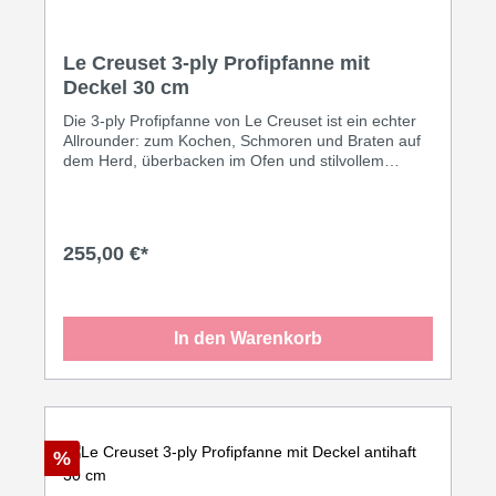
Le Creuset 3-ply Profipfanne mit
Deckel 30 cm
Die 3-ply Profipfanne von Le Creuset ist ein echter
Allrounder: zum Kochen, Schmoren und Braten auf
dem Herd, überbacken im Ofen und stilvollem
Servieren auf dem Tisch. Das hochwertige 3-ply
Mehrschichtmaterial zeichnet sich durch eine
hervorragende Wärmeleitfähigkeit und -speicherung
sowie gleichmäßige Wärmeverteilung aus. Zeit- und
255,00 €*
energiesparend einsetzbar, eignet es sich für alle
Herdarten, inklusive Induktion. Der Begriff 3-ply
kommt aus dem Englischen und steht für drei
Schichten: 1. Innen: Edelstahl 18/10, die ideale
In den Warenkorb
lebensmittelechte Oberfläche 2. Mittig: Der
durchgehende Aluminiumkern sorgt für eine perfekte
Wärmeleitung vom Boden bis in den Rand 3. Außen:
Magnetischer Edelstahl 18/0 ermöglicht das
optimale Kochen auf Induktion Größe: 30 cm Inhalt:
4,8 Liter Artikelnummer: 96202830001000
%