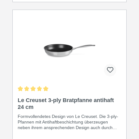
Magnetischer Edelstahl 18/0 ermöglicht das
optimale Kochen auf Induktion Größe: 24 cm
Artikelnummer: 96200224001100
Durchschnittliche Bewertung von 5 von 5 Sternen
Le Creuset 3-ply Bratpfanne antihaft
24 cm
Formvollendetes Design von Le Creuset. Die 3-ply-
Pfannen mit Antihaftbeschichtung überzeugen
neben ihrem ansprechenden Design auch durch
viele Vorteile aus dem Profi-Kochbereich. Die
genieteten Griffe gewährleisten langlebigen Halt und