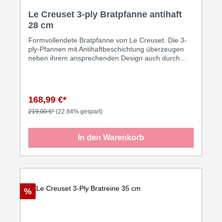
Durchschnittliche Bewertung von 5 von 5 Sternen
Le Creuset 3-ply Bratpfanne antihaft
28 cm
Formvollendete Bratpfanne von Le Creuset. Die 3-
ply-Pfannen mit Antihaftbeschichtung überzeugen
neben ihrem ansprechenden Design auch durch
viele Vorteile aus dem Profi-Kochbereich. Die
genieteten Griffe gewährleisten langlebigen Halt und
bleiben auch während des Kochens anfassbar. Das
Kochgeschirr ist auch für den Einsatz im Backofen
168,99 €*
und in der Spülmaschine geeignet. Weitere Vorteile
auf einen Blick: • Gleichmäßige Hitzeverteilung vom
219,00 €*
(22.84% gespart)
Boden bis zum Rand • Genietete Griffe die während
des Kochens anfassbar bleiben • Für alle Herdarten
In den Warenkorb
inkl. Induktion geeignet • Auch im Backofen
einsetzbar • Mit PFOA-freier Antihaftbeschichtung •
Spülmaschinengeeignet
%