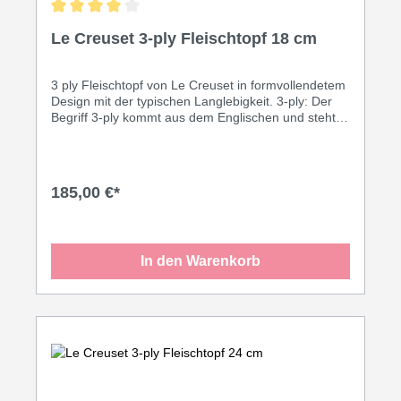
Durchschnittliche Bewertung von 4 von 5 Sternen
Le Creuset 3-ply Fleischtopf 18 cm
3 ply Fleischtopf von Le Creuset in formvollendetem
Design mit der typischen Langlebigkeit. 3-ply: Der
Begriff 3-ply kommt aus dem Englischen und steht
für den 3-schichtigen Materialaufbau, der für eine
perfekte Wärmeleitung vom Boden bis in den Rand
sorgt. Innen: Edelstahl 18/10, in der Mitte ein
Aluminiumkern für die perfekte Wärmeleitung vom
185,00 €*
Boden bis in den Rand und Außen magnetischer
Edelstahl 18/0, damit auch das Kochen auf Induktion
funktioniert. Die genieteten Griffe gewährleisten
langlebigen Halt und bleiben auch während des
In den Warenkorb
Kochens anfassbar. Größe: 18 cm Inhalt: 2,3 Liter