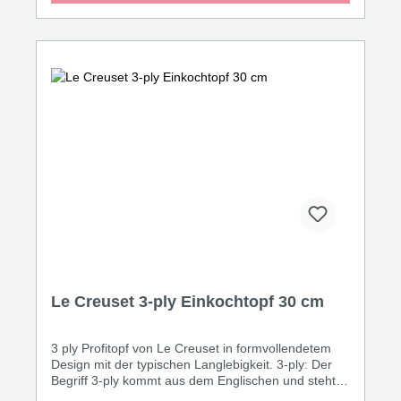
Boden bis in den Rand und Außen magnetischer
Edelstahl 18/0, damit auch das Kochen auf Induktion
funktioniert. Die genieteten Griffe gewährleisten
langlebigen Halt und bleiben auch während des
Kochens anfassbar. Größe: 35 cm Weitere Vorteile
auf einen Blick: • Gleichmäßige Hitzeverteilung vom
Boden bis zum Rand • Praktischer Schüttrand für
leichteres Ausgießen • Genietete Griffe, die während
des Kochens anfassbar bleiben • Maßskalierung auf
der Innenseite • Stapelbar: für eine platzsparende
Aufbewahrung • Für alle Herdarten inkl. Induktion
geeignet • Auch im Backofen einsetzbar •
Spülmaschinengeeignet
Le Creuset 3-ply Einkochtopf 30 cm
3 ply Profitopf von Le Creuset in formvollendetem
Design mit der typischen Langlebigkeit. 3-ply: Der
Begriff 3-ply kommt aus dem Englischen und steht
für den 3-schichtigen Materialaufbau, der für eine