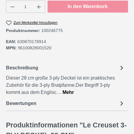
Produkt Anzahl: Gib den gewünschten Wert e
In den Warenkorb
Zum Merkzettel hinzufügen
Produktnummer:
100246775
EAN:
630870178914
MPN:
96100828001520
Beschreibung
Dieser 28 cm große 3-ply Deckel ist ein praktisches
Zubehör für die 3-ply Bratpfanne.Der Begriff 3-ply
kommt aus dem Englisc…
Mehr
Bewertungen
Produktinformationen "Le Creuset 3-