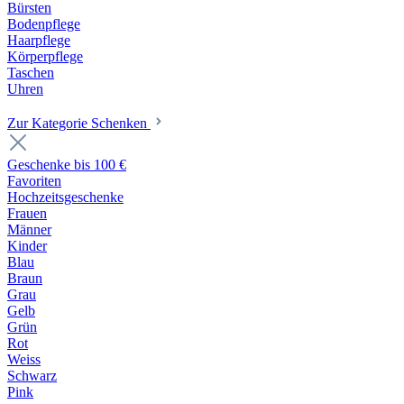
Bürsten
Bodenpflege
Haarpflege
Körperpflege
Taschen
Uhren
Zur Kategorie Schenken
Geschenke bis 100 €
Favoriten
Hochzeitsgeschenke
Frauen
Männer
Kinder
Blau
Braun
Grau
Gelb
Grün
Rot
Weiss
Schwarz
Pink