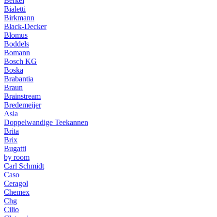
Berkel
Bialetti
Birkmann
Black-Decker
Blomus
Boddels
Bomann
Bosch KG
Boska
Brabantia
Braun
Brainstream
Bredemeijer
Asia
Doppelwandige Teekannen
Brita
Brix
Bugatti
by room
Carl Schmidt
Caso
Ceragol
Chemex
Chg
Cilio