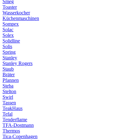
Smeg
Toaster
Wasserkocher
Küchenmaschinen
Sompex
Solac
Solex
Solidline
Solis
Spring
Stanley
Stanley Rogers
Staub
Bräter
Pfannen
Steba
Stelton
Swirl
Tassen
TeakHaus
Tefal
Tenderflame
TFA-Dostmann
Thermos
Tica-Copenhagen