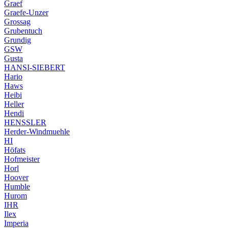
Graef
Graefe-Unzer
Grossag
Grubentuch
Grundig
GSW
Gusta
HANSI-SIEBERT
Hario
Haws
Heibi
Heller
Hendi
HENSSLER
Herder-Windmuehle
HI
Höfats
Hofmeister
Horl
Hoover
Humble
Hurom
IHR
Ilex
Imperia