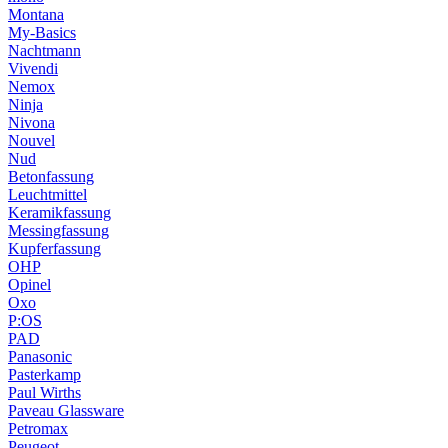
Montana
My-Basics
Nachtmann
Vivendi
Nemox
Ninja
Nivona
Nouvel
Nud
Betonfassung
Leuchtmittel
Keramikfassung
Messingfassung
Kupferfassung
OHP
Opinel
Oxo
P:OS
PAD
Panasonic
Pasterkamp
Paul Wirths
Paveau Glassware
Petromax
Peugeot