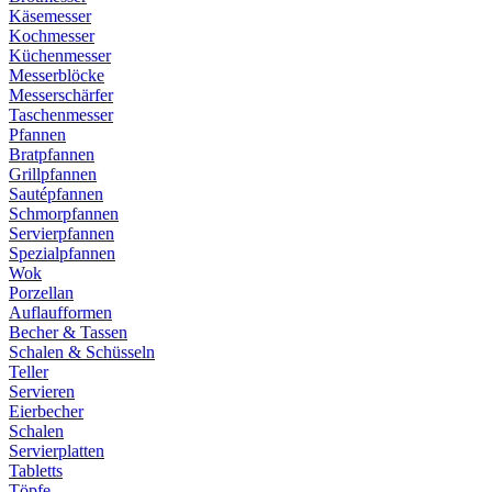
Käsemesser
Kochmesser
Küchenmesser
Messerblöcke
Messerschärfer
Taschenmesser
Pfannen
Bratpfannen
Grillpfannen
Sautépfannen
Schmorpfannen
Servierpfannen
Spezialpfannen
Wok
Porzellan
Auflaufformen
Becher & Tassen
Schalen & Schüsseln
Teller
Servieren
Eierbecher
Schalen
Servierplatten
Tabletts
Töpfe