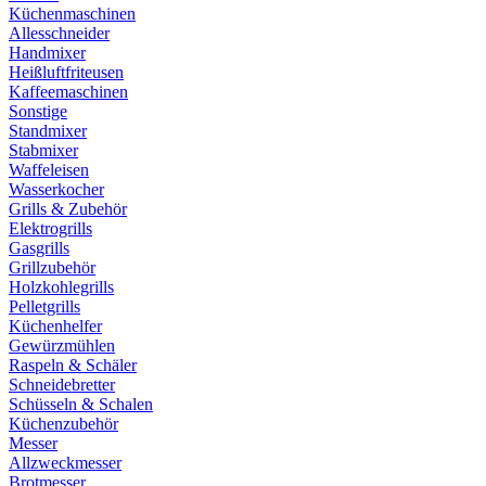
Küchenmaschinen
Allesschneider
Handmixer
Heißluftfriteusen
Kaffeemaschinen
Sonstige
Standmixer
Stabmixer
Waffeleisen
Wasserkocher
Grills & Zubehör
Elektrogrills
Gasgrills
Grillzubehör
Holzkohlegrills
Pelletgrills
Küchenhelfer
Gewürzmühlen
Raspeln & Schäler
Schneidebretter
Schüsseln & Schalen
Küchenzubehör
Messer
Allzweckmesser
Brotmesser