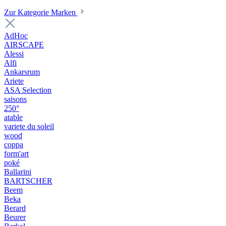
Zur Kategorie Marken
AdHoc
AIRSCAPE
Alessi
Alfi
Ankarsrum
Ariete
ASA Selection
saisons
250°
atable
variete du soleil
wood
coppa
form'art
poké
Ballarini
BARTSCHER
Beem
Beka
Berard
Beurer