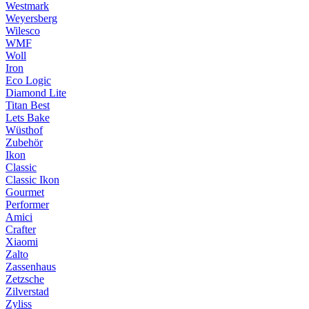
Westmark
Weyersberg
Wilesco
WMF
Woll
Iron
Eco Logic
Diamond Lite
Titan Best
Lets Bake
Wüsthof
Zubehör
Ikon
Classic
Classic Ikon
Gourmet
Performer
Amici
Crafter
Xiaomi
Zalto
Zassenhaus
Zetzsche
Zilverstad
Zyliss