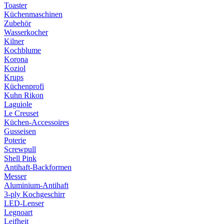
Toaster
Küchenmaschinen
Zubehör
Wasserkocher
Kilner
Kochblume
Korona
Koziol
Krups
Küchenprofi
Kuhn Rikon
Laguiole
Le Creuset
Küchen-Accessoires
Gusseisen
Poterie
Screwpull
Shell Pink
Antihaft-Backformen
Messer
Aluminium-Antihaft
3-ply Kochgeschirr
LED-Lenser
Legnoart
Leifheit