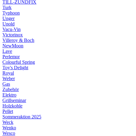
TILL-ZÜNDFIX
Turk
Typhoon
Unger
Unold
Vacu-Vin
Victorinox
Villeroy & Boch
NewMoon
Lave
Perlemor
Colourful Spring
Toy's Delight
Royal
Weber
Gas
Zubehör
Elektro
Grillseminar
Holzkohle
Pellet
Sommeraktion 2025
Weck
Wenko
Wesco