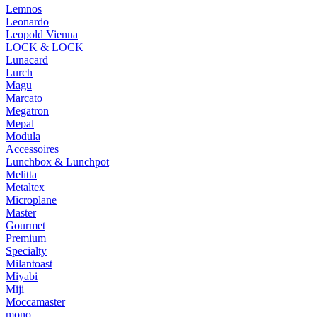
Lemnos
Leonardo
Leopold Vienna
LOCK & LOCK
Lunacard
Lurch
Magu
Marcato
Megatron
Mepal
Modula
Accessoires
Lunchbox & Lunchpot
Melitta
Metaltex
Microplane
Master
Gourmet
Premium
Specialty
Milantoast
Miyabi
Miji
Moccamaster
mono