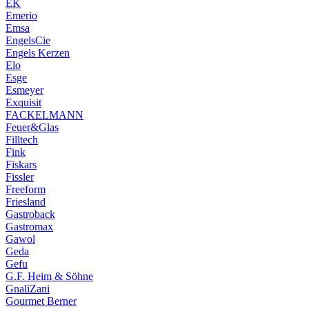
EK
Emerio
Emsa
EngelsCie
Engels Kerzen
Elo
Esge
Esmeyer
Exquisit
FACKELMANN
Feuer&Glas
Filltech
Fink
Fiskars
Fissler
Freeform
Friesland
Gastroback
Gastromax
Gawol
Geda
Gefu
G.F. Heim & Söhne
GnaliZani
Gourmet Berner