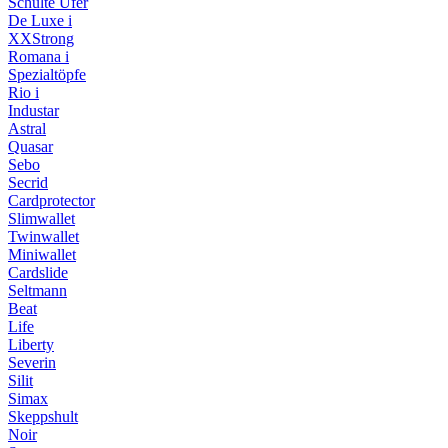
Schulte Ufer
De Luxe i
XXStrong
Romana i
Spezialtöpfe
Rio i
Industar
Astral
Quasar
Sebo
Secrid
Cardprotector
Slimwallet
Twinwallet
Miniwallet
Cardslide
Seltmann
Beat
Life
Liberty
Severin
Silit
Simax
Skeppshult
Noir