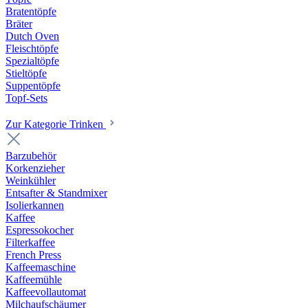
Bratentöpfe
Bräter
Dutch Oven
Fleischtöpfe
Spezialtöpfe
Stieltöpfe
Suppentöpfe
Topf-Sets
Zur Kategorie Trinken
Barzubehör
Korkenzieher
Weinkühler
Entsafter & Standmixer
Isolierkannen
Kaffee
Espressokocher
Filterkaffee
French Press
Kaffeemaschine
Kaffeemühle
Kaffeevollautomat
Milchaufschäumer