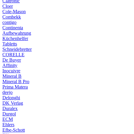
Clatronic
Cloer
Cole-Mason
Combekk
contigo
Continenta
Aufbewahrung
Küchenhelfer
Tabletts
Schneidebretter
CORELLE
De Buyer
Affinity
Inocuivre
Mineral B
Mineral B Pro
Prima Matera
deejo
Delonghi
DK Verlag
Duralex
Durgol
ECM
Ehlers
Efbe-Schott