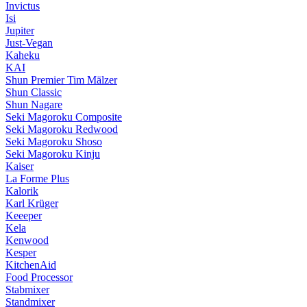
Invictus
Isi
Jupiter
Just-Vegan
Kaheku
KAI
Shun Premier Tim Mälzer
Shun Classic
Shun Nagare
Seki Magoroku Composite
Seki Magoroku Redwood
Seki Magoroku Shoso
Seki Magoroku Kinju
Kaiser
La Forme Plus
Kalorik
Karl Krüger
Keeeper
Kela
Kenwood
Kesper
KitchenAid
Food Processor
Stabmixer
Standmixer