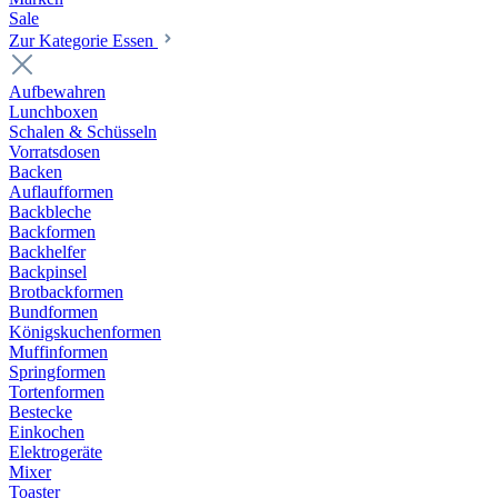
Sale
Zur Kategorie Essen
Aufbewahren
Lunchboxen
Schalen & Schüsseln
Vorratsdosen
Backen
Auflaufformen
Backbleche
Backformen
Backhelfer
Backpinsel
Brotbackformen
Bundformen
Königskuchenformen
Muffinformen
Springformen
Tortenformen
Bestecke
Einkochen
Elektrogeräte
Mixer
Toaster