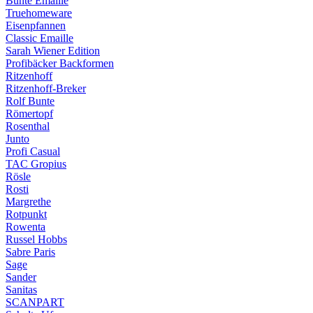
Bunte Emaille
Truehomeware
Eisenpfannen
Classic Emaille
Sarah Wiener Edition
Profibäcker Backformen
Ritzenhoff
Ritzenhoff-Breker
Rolf Bunte
Römertopf
Rosenthal
Junto
Profi Casual
TAC Gropius
Rösle
Rosti
Margrethe
Rotpunkt
Rowenta
Russel Hobbs
Sabre Paris
Sage
Sander
Sanitas
SCANPART