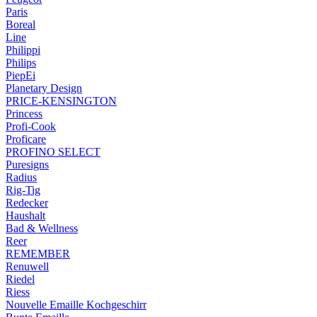
Paris
Boreal
Line
Philippi
Philips
PiepEi
Planetary Design
PRICE-KENSINGTON
Princess
Profi-Cook
Proficare
PROFINO SELECT
Puresigns
Radius
Rig-Tig
Redecker
Haushalt
Bad & Wellness
Reer
REMEMBER
Renuwell
Riedel
Riess
Nouvelle Emaille Kochgeschirr