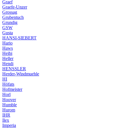
Graef
Graefe-Unzer
Grossag
Grubentuch
Grundig
GSW
Gusta
HANSI-SIEBERT
Hario
Haws
Heibi
Heller
Hendi
HENSSLER
Herder-Windmuehle
HI
Höfats
Hofmeister
Horl
Hoover
Humble
Hurom
IHR
Ilex
Imperia