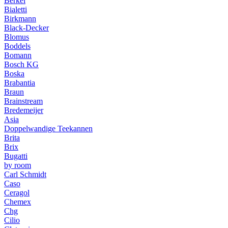
Berkel
Bialetti
Birkmann
Black-Decker
Blomus
Boddels
Bomann
Bosch KG
Boska
Brabantia
Braun
Brainstream
Bredemeijer
Asia
Doppelwandige Teekannen
Brita
Brix
Bugatti
by room
Carl Schmidt
Caso
Ceragol
Chemex
Chg
Cilio