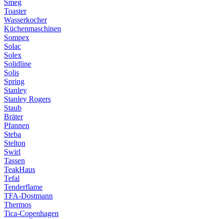
Smeg
Toaster
Wasserkocher
Küchenmaschinen
Sompex
Solac
Solex
Solidline
Solis
Spring
Stanley
Stanley Rogers
Staub
Bräter
Pfannen
Steba
Stelton
Swirl
Tassen
TeakHaus
Tefal
Tenderflame
TFA-Dostmann
Thermos
Tica-Copenhagen