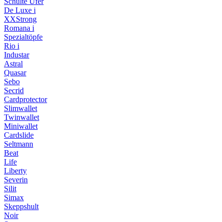
Schulte Ufer
De Luxe i
XXStrong
Romana i
Spezialtöpfe
Rio i
Industar
Astral
Quasar
Sebo
Secrid
Cardprotector
Slimwallet
Twinwallet
Miniwallet
Cardslide
Seltmann
Beat
Life
Liberty
Severin
Silit
Simax
Skeppshult
Noir