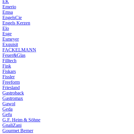
EK
Emerio
Emsa
EngelsCie
Engels Kerzen
Elo
Esge
Esmeyer
Exquisit
FACKELMANN
Feuer&Glas
Filltech
Fink
Fiskars
Fissler
Freeform
Friesland
Gastroback
Gastromax
Gawol
Geda
Gefu
G.F. Heim & Söhne
GnaliZani
Gourmet Berner