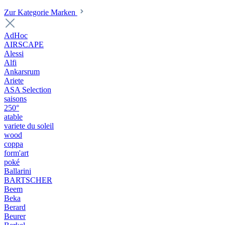
Zur Kategorie Marken
AdHoc
AIRSCAPE
Alessi
Alfi
Ankarsrum
Ariete
ASA Selection
saisons
250°
atable
variete du soleil
wood
coppa
form'art
poké
Ballarini
BARTSCHER
Beem
Beka
Berard
Beurer