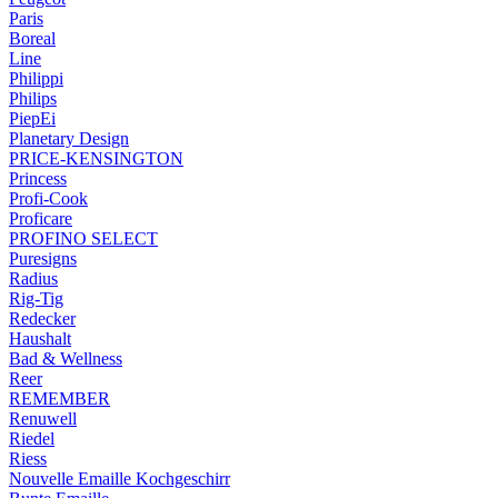
Paris
Boreal
Line
Philippi
Philips
PiepEi
Planetary Design
PRICE-KENSINGTON
Princess
Profi-Cook
Proficare
PROFINO SELECT
Puresigns
Radius
Rig-Tig
Redecker
Haushalt
Bad & Wellness
Reer
REMEMBER
Renuwell
Riedel
Riess
Nouvelle Emaille Kochgeschirr