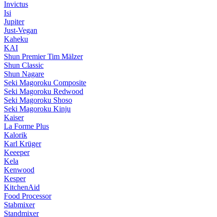
Invictus
Isi
Jupiter
Just-Vegan
Kaheku
KAI
Shun Premier Tim Mälzer
Shun Classic
Shun Nagare
Seki Magoroku Composite
Seki Magoroku Redwood
Seki Magoroku Shoso
Seki Magoroku Kinju
Kaiser
La Forme Plus
Kalorik
Karl Krüger
Keeeper
Kela
Kenwood
Kesper
KitchenAid
Food Processor
Stabmixer
Standmixer