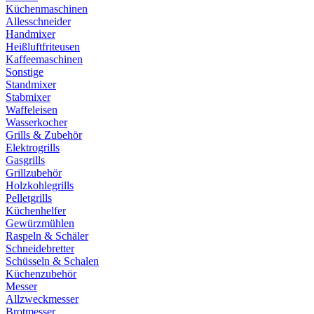
Küchenmaschinen
Allesschneider
Handmixer
Heißluftfriteusen
Kaffeemaschinen
Sonstige
Standmixer
Stabmixer
Waffeleisen
Wasserkocher
Grills & Zubehör
Elektrogrills
Gasgrills
Grillzubehör
Holzkohlegrills
Pelletgrills
Küchenhelfer
Gewürzmühlen
Raspeln & Schäler
Schneidebretter
Schüsseln & Schalen
Küchenzubehör
Messer
Allzweckmesser
Brotmesser