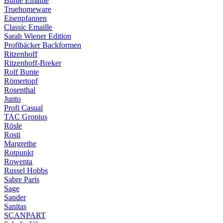
Bunte Emaille
Truehomeware
Eisenpfannen
Classic Emaille
Sarah Wiener Edition
Profibäcker Backformen
Ritzenhoff
Ritzenhoff-Breker
Rolf Bunte
Römertopf
Rosenthal
Junto
Profi Casual
TAC Gropius
Rösle
Rosti
Margrethe
Rotpunkt
Rowenta
Russel Hobbs
Sabre Paris
Sage
Sander
Sanitas
SCANPART