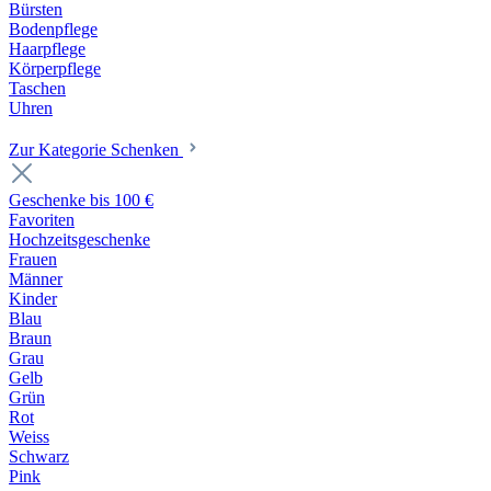
Bürsten
Bodenpflege
Haarpflege
Körperpflege
Taschen
Uhren
Zur Kategorie Schenken
Geschenke bis 100 €
Favoriten
Hochzeitsgeschenke
Frauen
Männer
Kinder
Blau
Braun
Grau
Gelb
Grün
Rot
Weiss
Schwarz
Pink