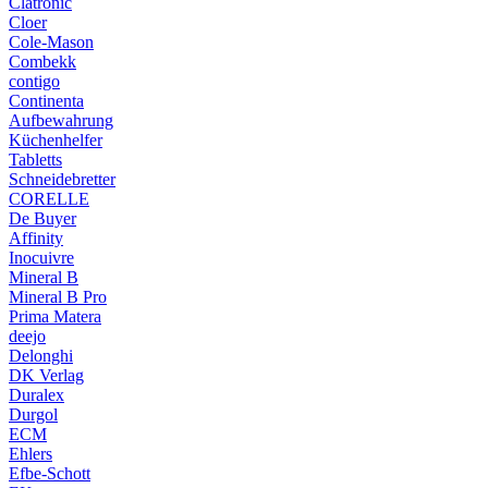
Clatronic
Cloer
Cole-Mason
Combekk
contigo
Continenta
Aufbewahrung
Küchenhelfer
Tabletts
Schneidebretter
CORELLE
De Buyer
Affinity
Inocuivre
Mineral B
Mineral B Pro
Prima Matera
deejo
Delonghi
DK Verlag
Duralex
Durgol
ECM
Ehlers
Efbe-Schott