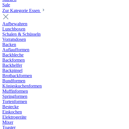
Sale
Zur Kategorie Essen
Aufbewahren
Lunchboxen
Schalen & Schüsseln
Vorratsdosen
Backen
Auflaufformen
Backbleche
Backformen
Backhelfer
Backpinsel
Brotbackformen
Bundformen
Königskuchenformen
Muffinformen
Springformen
Tortenformen
Bestecke
Einkochen
Elektrogeräte
Mixer
Toaster