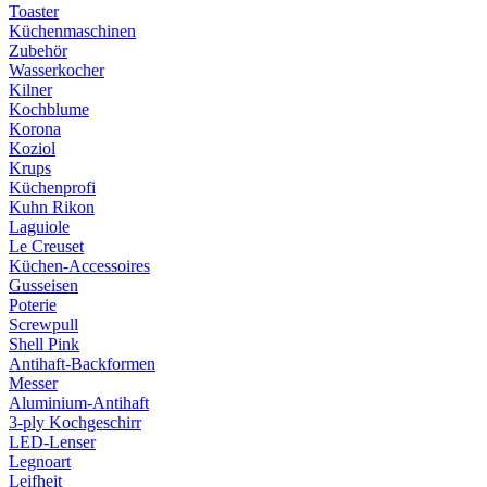
Toaster
Küchenmaschinen
Zubehör
Wasserkocher
Kilner
Kochblume
Korona
Koziol
Krups
Küchenprofi
Kuhn Rikon
Laguiole
Le Creuset
Küchen-Accessoires
Gusseisen
Poterie
Screwpull
Shell Pink
Antihaft-Backformen
Messer
Aluminium-Antihaft
3-ply Kochgeschirr
LED-Lenser
Legnoart
Leifheit