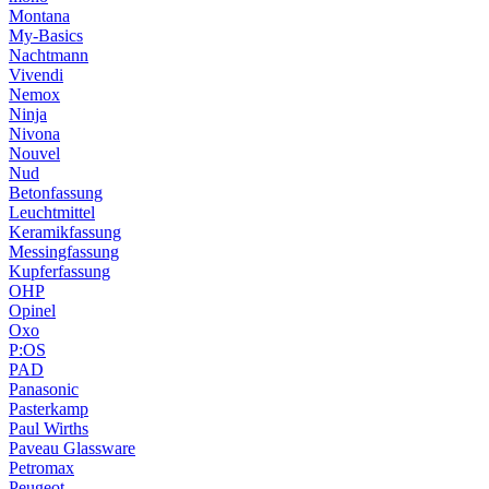
Montana
My-Basics
Nachtmann
Vivendi
Nemox
Ninja
Nivona
Nouvel
Nud
Betonfassung
Leuchtmittel
Keramikfassung
Messingfassung
Kupferfassung
OHP
Opinel
Oxo
P:OS
PAD
Panasonic
Pasterkamp
Paul Wirths
Paveau Glassware
Petromax
Peugeot