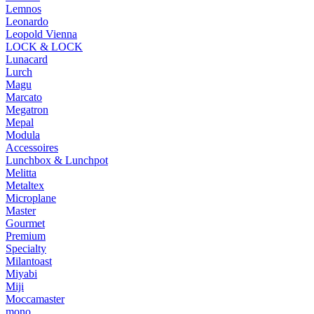
Lemnos
Leonardo
Leopold Vienna
LOCK & LOCK
Lunacard
Lurch
Magu
Marcato
Megatron
Mepal
Modula
Accessoires
Lunchbox & Lunchpot
Melitta
Metaltex
Microplane
Master
Gourmet
Premium
Specialty
Milantoast
Miyabi
Miji
Moccamaster
mono