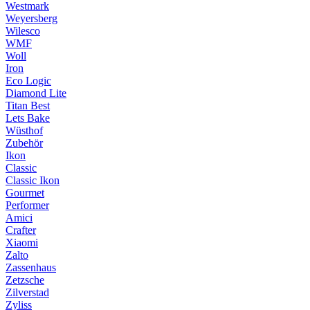
Westmark
Weyersberg
Wilesco
WMF
Woll
Iron
Eco Logic
Diamond Lite
Titan Best
Lets Bake
Wüsthof
Zubehör
Ikon
Classic
Classic Ikon
Gourmet
Performer
Amici
Crafter
Xiaomi
Zalto
Zassenhaus
Zetzsche
Zilverstad
Zyliss