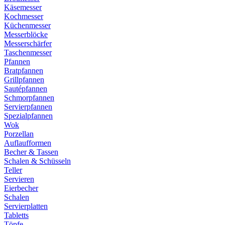
Käsemesser
Kochmesser
Küchenmesser
Messerblöcke
Messerschärfer
Taschenmesser
Pfannen
Bratpfannen
Grillpfannen
Sautépfannen
Schmorpfannen
Servierpfannen
Spezialpfannen
Wok
Porzellan
Auflaufformen
Becher & Tassen
Schalen & Schüsseln
Teller
Servieren
Eierbecher
Schalen
Servierplatten
Tabletts
Töpfe