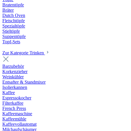
Bratentöpfe
Bräter
Dutch Oven
Fleischtöpfe
Spezialtöpfe
Stieltöpfe
Suppentöpfe
Topf-Sets
Zur Kategorie Trinken
Barzubehör
Korkenzieher
Weinkühler
Entsafter & Standmixer
Isolierkannen
Kaffee
Espressokocher
Filterkaffee
French Press
Kaffeemaschine
Kaffeemühle
Kaffeevollautomat
Milchaufschäumer