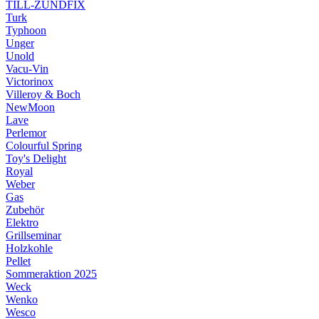
TILL-ZÜNDFIX
Turk
Typhoon
Unger
Unold
Vacu-Vin
Victorinox
Villeroy & Boch
NewMoon
Lave
Perlemor
Colourful Spring
Toy's Delight
Royal
Weber
Gas
Zubehör
Elektro
Grillseminar
Holzkohle
Pellet
Sommeraktion 2025
Weck
Wenko
Wesco