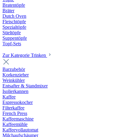
Bratentöpfe
Bräter
Dutch Oven
Fleischtöpfe
Spezialtöpfe
Stieltöpfe
Suppentöpfe
Topf-Sets
Zur Kategorie Trinken
Barzubehör
Korkenzieher
Weinkühler
Entsafter & Standmixer
Isolierkannen
Kaffee
Espressokocher
Filterkaffee
French Press
Kaffeemaschine
Kaffeemühle
Kaffeevollautomat
Milchaufschäumer