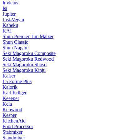
Invictus
Isi
Jupiter
Just-Vegan
Kaheku
KAI
Shun Premier Tim Mälzer
Shun Classic
Shun Nagare
Seki Magoroku Composite
Seki Magoroku Redwood
Seki Magoroku Shoso
Seki Magoroku Kinju
Kaiser
La Forme Plus
Kalorik
Karl Krüger
Keeeper
Kela
Kenwood
Kesper
KitchenAid
Food Processor
Stabmixer
Standmixer