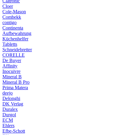
Clatronic
Cloer
Cole-Mason
Combekk
contigo
Continenta
Aufbewahrung
Küchenhelfer
Tabletts
Schneidebretter
CORELLE
De Buyer
Affinity
Inocuivre
Mineral B
Mineral B Pro
Prima Matera
deejo
Delonghi
DK Verlag
Duralex
Durgol
ECM
Ehlers
Efbe-Schott