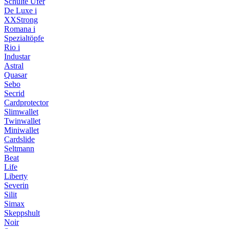
Schulte Ufer
De Luxe i
XXStrong
Romana i
Spezialtöpfe
Rio i
Industar
Astral
Quasar
Sebo
Secrid
Cardprotector
Slimwallet
Twinwallet
Miniwallet
Cardslide
Seltmann
Beat
Life
Liberty
Severin
Silit
Simax
Skeppshult
Noir