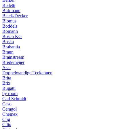
Berkel
Bialetti
Birkmann
Black-Decker
Blomus
Boddels
Bomann
Bosch KG
Boska
Brabantia
Braun
Brainstream
Bredemeijer
Asia
Doppelwandige Teekannen
Brita
Brix
Bugatti
by room
Carl Schmidt
Caso
Ceragol
Chemex
Chg
Cilio