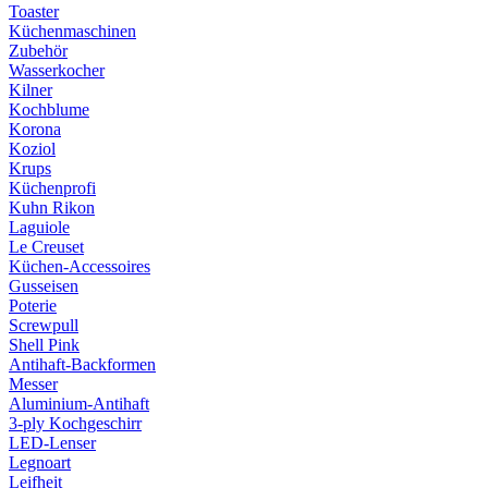
Toaster
Küchenmaschinen
Zubehör
Wasserkocher
Kilner
Kochblume
Korona
Koziol
Krups
Küchenprofi
Kuhn Rikon
Laguiole
Le Creuset
Küchen-Accessoires
Gusseisen
Poterie
Screwpull
Shell Pink
Antihaft-Backformen
Messer
Aluminium-Antihaft
3-ply Kochgeschirr
LED-Lenser
Legnoart
Leifheit