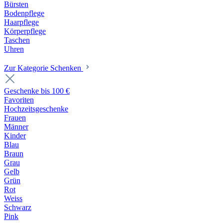
Bürsten
Bodenpflege
Haarpflege
Körperpflege
Taschen
Uhren
Zur Kategorie Schenken
Geschenke bis 100 €
Favoriten
Hochzeitsgeschenke
Frauen
Männer
Kinder
Blau
Braun
Grau
Gelb
Grün
Rot
Weiss
Schwarz
Pink