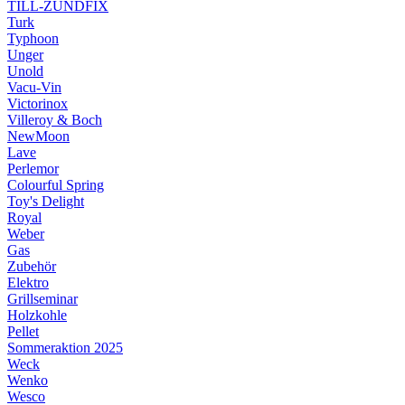
TILL-ZÜNDFIX
Turk
Typhoon
Unger
Unold
Vacu-Vin
Victorinox
Villeroy & Boch
NewMoon
Lave
Perlemor
Colourful Spring
Toy's Delight
Royal
Weber
Gas
Zubehör
Elektro
Grillseminar
Holzkohle
Pellet
Sommeraktion 2025
Weck
Wenko
Wesco