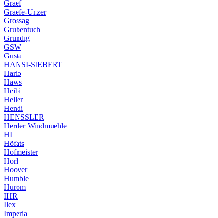
Graef
Graefe-Unzer
Grossag
Grubentuch
Grundig
GSW
Gusta
HANSI-SIEBERT
Hario
Haws
Heibi
Heller
Hendi
HENSSLER
Herder-Windmuehle
HI
Höfats
Hofmeister
Horl
Hoover
Humble
Hurom
IHR
Ilex
Imperia