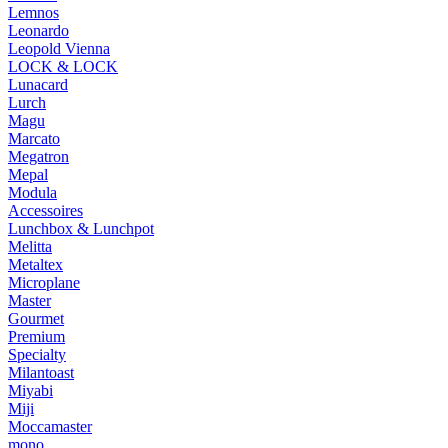
Lemnos
Leonardo
Leopold Vienna
LOCK & LOCK
Lunacard
Lurch
Magu
Marcato
Megatron
Mepal
Modula
Accessoires
Lunchbox & Lunchpot
Melitta
Metaltex
Microplane
Master
Gourmet
Premium
Specialty
Milantoast
Miyabi
Miji
Moccamaster
mono