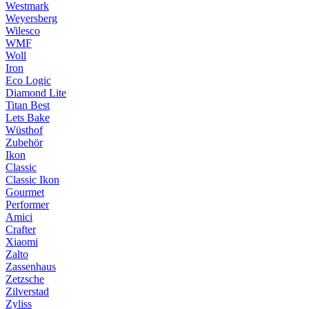
Westmark
Weyersberg
Wilesco
WMF
Woll
Iron
Eco Logic
Diamond Lite
Titan Best
Lets Bake
Wüsthof
Zubehör
Ikon
Classic
Classic Ikon
Gourmet
Performer
Amici
Crafter
Xiaomi
Zalto
Zassenhaus
Zetzsche
Zilverstad
Zyliss