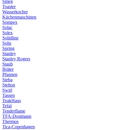
Smeg
Toaster
Wasserkocher
Küchenmaschinen
Sompex
Solac
Solex
Solidline
Solis
Spring
Stanley
Stanley Rogers
Staub
Bräter
Pfannen
Steba
Stelton
Swirl
Tassen
TeakHaus
Tefal
Tenderflame
TFA-Dostmann
Thermos
Tica-Copenhagen