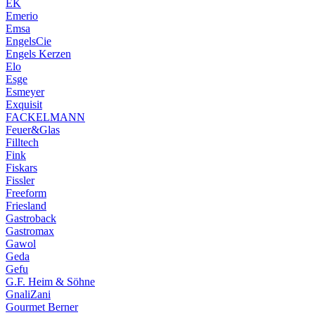
EK
Emerio
Emsa
EngelsCie
Engels Kerzen
Elo
Esge
Esmeyer
Exquisit
FACKELMANN
Feuer&Glas
Filltech
Fink
Fiskars
Fissler
Freeform
Friesland
Gastroback
Gastromax
Gawol
Geda
Gefu
G.F. Heim & Söhne
GnaliZani
Gourmet Berner