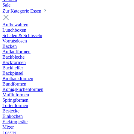
Sale
Zur Kategorie Essen
Aufbewahren
Lunchboxen
Schalen & Schüsseln
Vorratsdosen
Backen
Auflaufformen
Backbleche
Backformen
Backhelfer
Backpinsel
Brotbackformen
Bundformen
Königskuchenformen
Muffinformen
Springformen
Tortenformen
Bestecke
Einkochen
Elektrogeräte
Mixer
Toaster