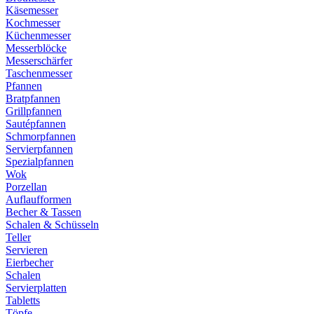
Käsemesser
Kochmesser
Küchenmesser
Messerblöcke
Messerschärfer
Taschenmesser
Pfannen
Bratpfannen
Grillpfannen
Sautépfannen
Schmorpfannen
Servierpfannen
Spezialpfannen
Wok
Porzellan
Auflaufformen
Becher & Tassen
Schalen & Schüsseln
Teller
Servieren
Eierbecher
Schalen
Servierplatten
Tabletts
Töpfe