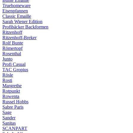
Bunte Emaille
Truehomeware
Eisenpfannen
Classic Emaille
Sarah Wiener Edition
Profibäcker Backformen
Ritzenhoff
Ritzenhoff-Breker
Rolf Bunte
Römertopf
Rosenthal
Junto
Profi Casual
TAC Gropius
Rösle
Rosti
Margrethe
Rotpunkt
Rowenta
Russel Hobbs
Sabre Paris
Sage
Sander
Sanitas
SCANPART