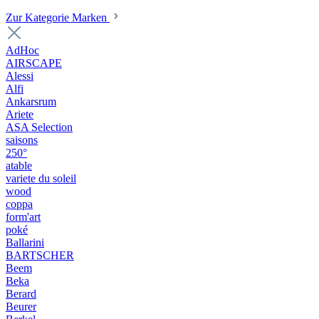
Zur Kategorie Marken
AdHoc
AIRSCAPE
Alessi
Alfi
Ankarsrum
Ariete
ASA Selection
saisons
250°
atable
variete du soleil
wood
coppa
form'art
poké
Ballarini
BARTSCHER
Beem
Beka
Berard
Beurer