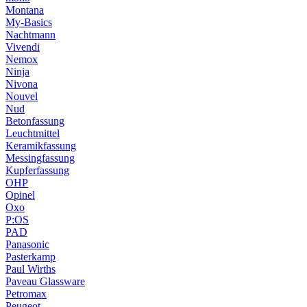
Montana
My-Basics
Nachtmann
Vivendi
Nemox
Ninja
Nivona
Nouvel
Nud
Betonfassung
Leuchtmittel
Keramikfassung
Messingfassung
Kupferfassung
OHP
Opinel
Oxo
P:OS
PAD
Panasonic
Pasterkamp
Paul Wirths
Paveau Glassware
Petromax
Peugeot