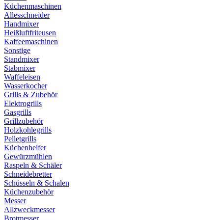
Küchenmaschinen
Allesschneider
Handmixer
Heißluftfriteusen
Kaffeemaschinen
Sonstige
Standmixer
Stabmixer
Waffeleisen
Wasserkocher
Grills & Zubehör
Elektrogrills
Gasgrills
Grillzubehör
Holzkohlegrills
Pelletgrills
Küchenhelfer
Gewürzmühlen
Raspeln & Schäler
Schneidebretter
Schüsseln & Schalen
Küchenzubehör
Messer
Allzweckmesser
Brotmesser