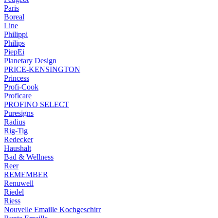
Paris
Boreal
Line
Philippi
Philips
PiepEi
Planetary Design
PRICE-KENSINGTON
Princess
Profi-Cook
Proficare
PROFINO SELECT
Puresigns
Radius
Rig-Tig
Redecker
Haushalt
Bad & Wellness
Reer
REMEMBER
Renuwell
Riedel
Riess
Nouvelle Emaille Kochgeschirr