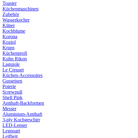
Toaster
Küchenmaschinen
Zubehör
Wasserkocher
Kilner
Kochblume
Korona
Koziol
Krups
Küchenprofi
Kuhn Rikon
Laguiole
Le Creuset
Küchen-Accessoires
Gusseisen
Poterie
Screwpull
Shell Pink
Antihaft-Backformen
Messer
Aluminium-Antihaft
3-ply Kochgeschirr
LED-Lenser
Legnoart
Leifheit