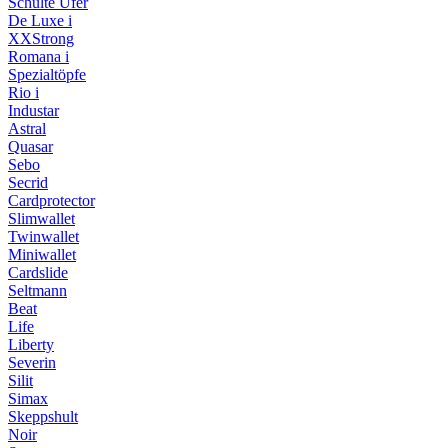
Schulte Ufer
De Luxe i
XXStrong
Romana i
Spezialtöpfe
Rio i
Industar
Astral
Quasar
Sebo
Secrid
Cardprotector
Slimwallet
Twinwallet
Miniwallet
Cardslide
Seltmann
Beat
Life
Liberty
Severin
Silit
Simax
Skeppshult
Noir