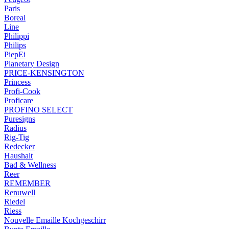
Paris
Boreal
Line
Philippi
Philips
PiepEi
Planetary Design
PRICE-KENSINGTON
Princess
Profi-Cook
Proficare
PROFINO SELECT
Puresigns
Radius
Rig-Tig
Redecker
Haushalt
Bad & Wellness
Reer
REMEMBER
Renuwell
Riedel
Riess
Nouvelle Emaille Kochgeschirr