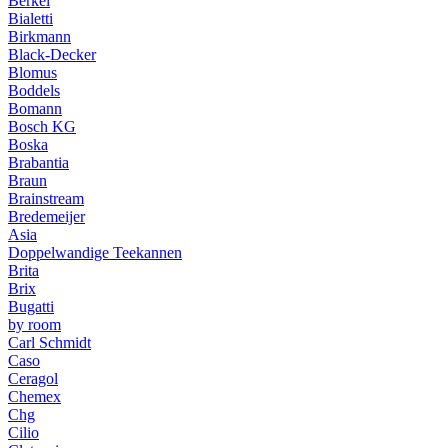
Berkel
Bialetti
Birkmann
Black-Decker
Blomus
Boddels
Bomann
Bosch KG
Boska
Brabantia
Braun
Brainstream
Bredemeijer
Asia
Doppelwandige Teekannen
Brita
Brix
Bugatti
by room
Carl Schmidt
Caso
Ceragol
Chemex
Chg
Cilio