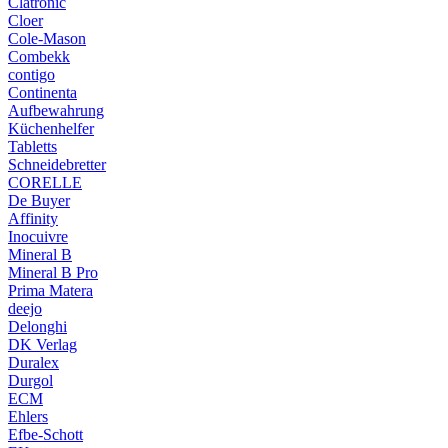
Clatronic
Cloer
Cole-Mason
Combekk
contigo
Continenta
Aufbewahrung
Küchenhelfer
Tabletts
Schneidebretter
CORELLE
De Buyer
Affinity
Inocuivre
Mineral B
Mineral B Pro
Prima Matera
deejo
Delonghi
DK Verlag
Duralex
Durgol
ECM
Ehlers
Efbe-Schott