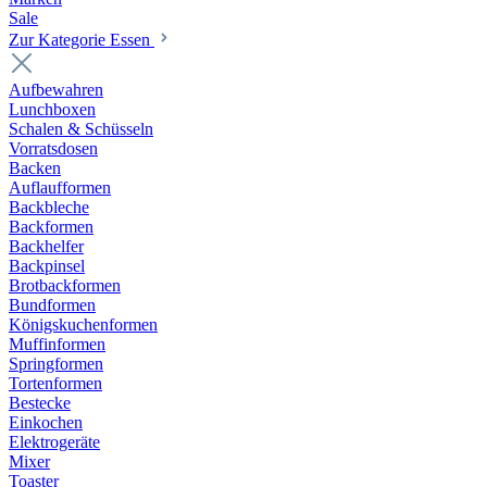
Sale
Zur Kategorie Essen
Aufbewahren
Lunchboxen
Schalen & Schüsseln
Vorratsdosen
Backen
Auflaufformen
Backbleche
Backformen
Backhelfer
Backpinsel
Brotbackformen
Bundformen
Königskuchenformen
Muffinformen
Springformen
Tortenformen
Bestecke
Einkochen
Elektrogeräte
Mixer
Toaster