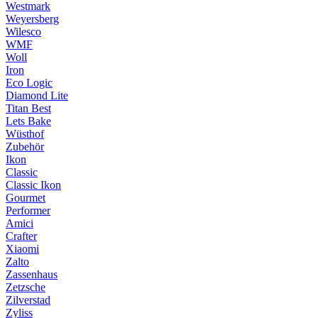
Westmark
Weyersberg
Wilesco
WMF
Woll
Iron
Eco Logic
Diamond Lite
Titan Best
Lets Bake
Wüsthof
Zubehör
Ikon
Classic
Classic Ikon
Gourmet
Performer
Amici
Crafter
Xiaomi
Zalto
Zassenhaus
Zetzsche
Zilverstad
Zyliss