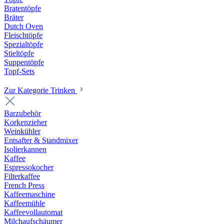
Bratentöpfe
Bräter
Dutch Oven
Fleischtöpfe
Spezialtöpfe
Stieltöpfe
Suppentöpfe
Topf-Sets
Zur Kategorie Trinken
Barzubehör
Korkenzieher
Weinkühler
Entsafter & Standmixer
Isolierkannen
Kaffee
Espressokocher
Filterkaffee
French Press
Kaffeemaschine
Kaffeemühle
Kaffeevollautomat
Milchaufschäumer