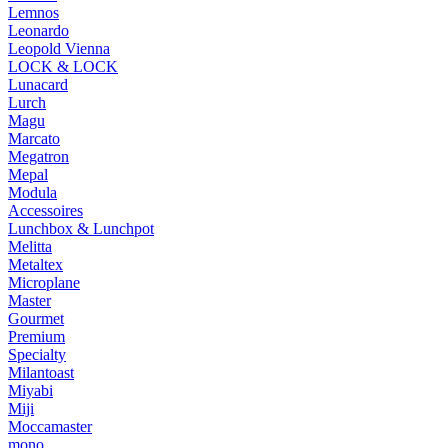
Lemnos
Leonardo
Leopold Vienna
LOCK & LOCK
Lunacard
Lurch
Magu
Marcato
Megatron
Mepal
Modula
Accessoires
Lunchbox & Lunchpot
Melitta
Metaltex
Microplane
Master
Gourmet
Premium
Specialty
Milantoast
Miyabi
Miji
Moccamaster
mono