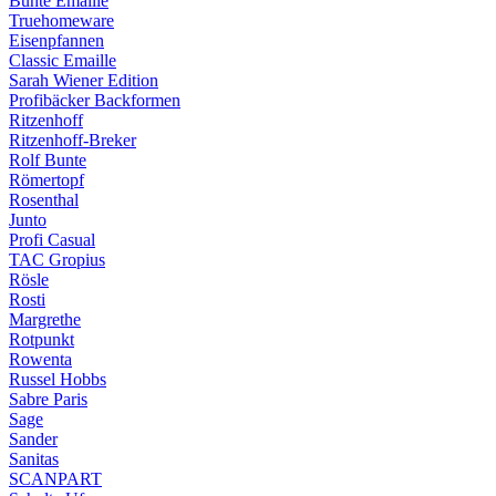
Bunte Emaille
Truehomeware
Eisenpfannen
Classic Emaille
Sarah Wiener Edition
Profibäcker Backformen
Ritzenhoff
Ritzenhoff-Breker
Rolf Bunte
Römertopf
Rosenthal
Junto
Profi Casual
TAC Gropius
Rösle
Rosti
Margrethe
Rotpunkt
Rowenta
Russel Hobbs
Sabre Paris
Sage
Sander
Sanitas
SCANPART