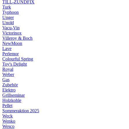
TILL-ZÜNDFIX
Turk
Typhoon
Unger
Unold
Vacu-Vin
Victorinox
Villeroy & Boch
NewMoon
Lave
Perlemor
Colourful Spring
Toy's Delight
Royal
Weber
Gas
Zubehör
Elektro
Grillseminar
Holzkohle
Pellet
Sommeraktion 2025
Weck
Wenko
Wesco