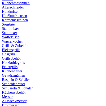
Küchenmaschinen
Allesschneider
Handmixer
Heißluftfriteusen
Kaffeemaschinen
Sonstige
Standmixer
Stabmixer
Waffeleisen
Wasserkocher
Grills & Zubehör
Elektrogrills
Gasgrills
Grillzubehör
Holzkohlegrills
Pelletgrills
Küchenhelfer
Gewürzmühlen
Raspeln & Schäler
Schneidebretter
Schüsseln & Schalen
Küchenzubehör
Messer
Allzweckmesser
Brotmesser