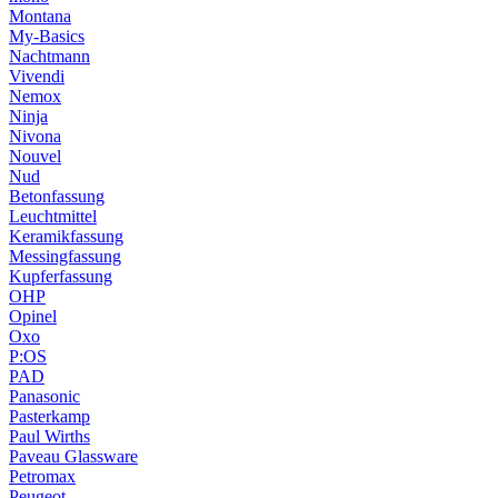
Montana
My-Basics
Nachtmann
Vivendi
Nemox
Ninja
Nivona
Nouvel
Nud
Betonfassung
Leuchtmittel
Keramikfassung
Messingfassung
Kupferfassung
OHP
Opinel
Oxo
P:OS
PAD
Panasonic
Pasterkamp
Paul Wirths
Paveau Glassware
Petromax
Peugeot