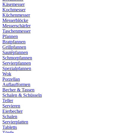
Käsemesser
Kochmesser
Küchenmesser
Messerblöcke
Messerschärfer
Taschenmesser
Pfannen
Bratpfannen
Grillpfannen
Sautépfannen
Schmorpfannen
Servierpfannen
Spezialpfannen
Wok
Porzellan
Auflaufformen
Becher & Tassen
Schalen & Schüsseln
Teller
Servieren
Eierbecher
Schalen
Servierplatten
Tabletts
Töpfe