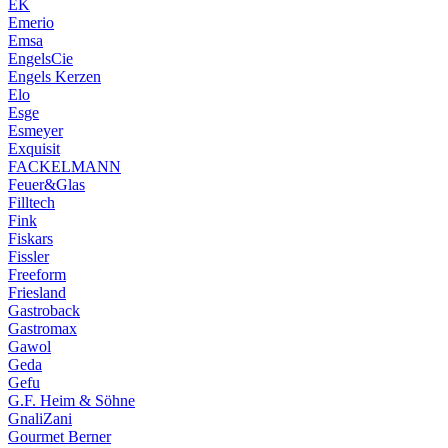
EK
Emerio
Emsa
EngelsCie
Engels Kerzen
Elo
Esge
Esmeyer
Exquisit
FACKELMANN
Feuer&Glas
Filltech
Fink
Fiskars
Fissler
Freeform
Friesland
Gastroback
Gastromax
Gawol
Geda
Gefu
G.F. Heim & Söhne
GnaliZani
Gourmet Berner