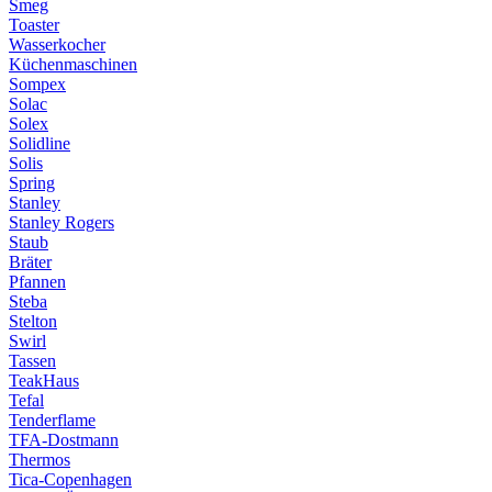
Smeg
Toaster
Wasserkocher
Küchenmaschinen
Sompex
Solac
Solex
Solidline
Solis
Spring
Stanley
Stanley Rogers
Staub
Bräter
Pfannen
Steba
Stelton
Swirl
Tassen
TeakHaus
Tefal
Tenderflame
TFA-Dostmann
Thermos
Tica-Copenhagen