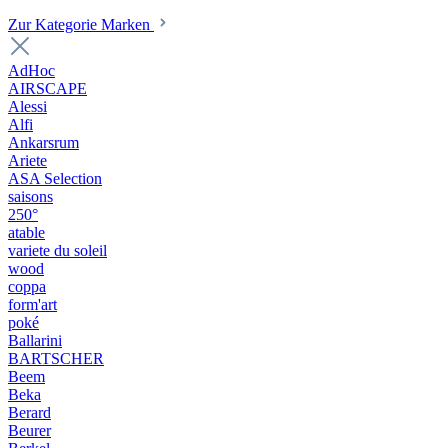
Zur Kategorie Marken
AdHoc
AIRSCAPE
Alessi
Alfi
Ankarsrum
Ariete
ASA Selection
saisons
250°
atable
variete du soleil
wood
coppa
form'art
poké
Ballarini
BARTSCHER
Beem
Beka
Berard
Beurer