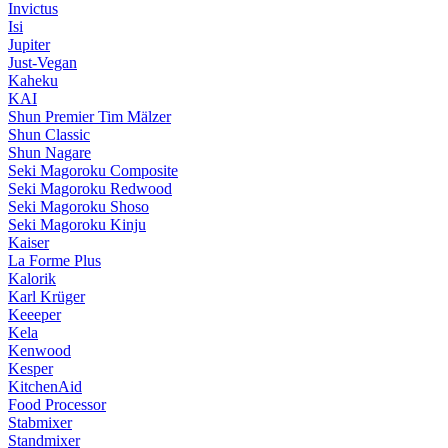
Invictus
Isi
Jupiter
Just-Vegan
Kaheku
KAI
Shun Premier Tim Mälzer
Shun Classic
Shun Nagare
Seki Magoroku Composite
Seki Magoroku Redwood
Seki Magoroku Shoso
Seki Magoroku Kinju
Kaiser
La Forme Plus
Kalorik
Karl Krüger
Keeeper
Kela
Kenwood
Kesper
KitchenAid
Food Processor
Stabmixer
Standmixer