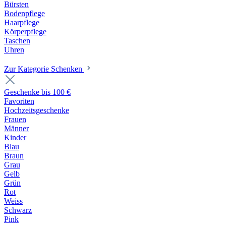
Bürsten
Bodenpflege
Haarpflege
Körperpflege
Taschen
Uhren
Zur Kategorie Schenken
Geschenke bis 100 €
Favoriten
Hochzeitsgeschenke
Frauen
Männer
Kinder
Blau
Braun
Grau
Gelb
Grün
Rot
Weiss
Schwarz
Pink