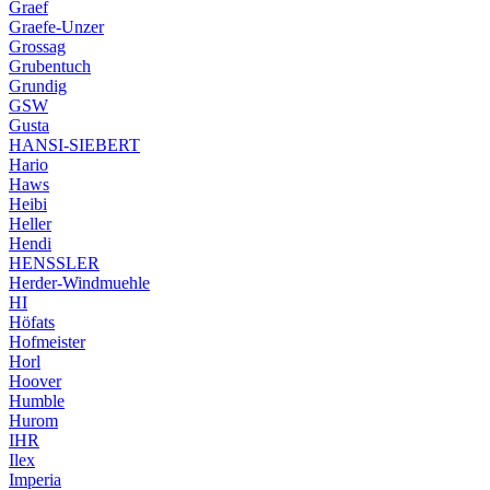
Graef
Graefe-Unzer
Grossag
Grubentuch
Grundig
GSW
Gusta
HANSI-SIEBERT
Hario
Haws
Heibi
Heller
Hendi
HENSSLER
Herder-Windmuehle
HI
Höfats
Hofmeister
Horl
Hoover
Humble
Hurom
IHR
Ilex
Imperia