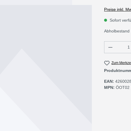
Preise inkl. M
Sofort verfü
Abholbestand 
Produkt 
Zum Merkzet
Produktnum
EAN:
426002
MPN:
ÖOT02