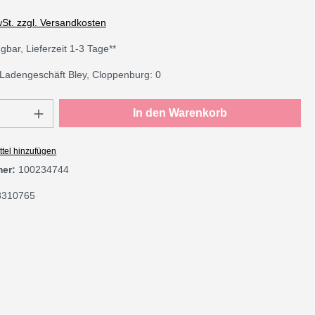
wSt. zzgl. Versandkosten
gbar, Lieferzeit 1-3 Tage**
Ladengeschäft Bley, Cloppenburg: 0
Anzahl: Gib den gewünschten Wert ein oder
In den Warenkorb
tel hinzufügen
mer:
100234744
8310765