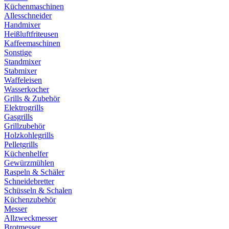
Küchenmaschinen
Allesschneider
Handmixer
Heißluftfriteusen
Kaffeemaschinen
Sonstige
Standmixer
Stabmixer
Waffeleisen
Wasserkocher
Grills & Zubehör
Elektrogrills
Gasgrills
Grillzubehör
Holzkohlegrills
Pelletgrills
Küchenhelfer
Gewürzmühlen
Raspeln & Schäler
Schneidebretter
Schüsseln & Schalen
Küchenzubehör
Messer
Allzweckmesser
Brotmesser