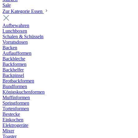
Sale
Zur Kategorie Essen
Aufbewahren
Lunchboxen
Schalen & Schüsseln
Vorratsdosen
Backen
Auflaufformen
Backbleche
Backformen
Backhelfer
Backpinsel
Brotbackformen
Bundformen
Königskuchenformen
Muffinformen
Springformen
Tortenformen
Bestecke
Einkochen
Elektrogeräte
Mixer
Toaster