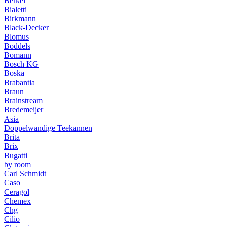
Berkel
Bialetti
Birkmann
Black-Decker
Blomus
Boddels
Bomann
Bosch KG
Boska
Brabantia
Braun
Brainstream
Bredemeijer
Asia
Doppelwandige Teekannen
Brita
Brix
Bugatti
by room
Carl Schmidt
Caso
Ceragol
Chemex
Chg
Cilio