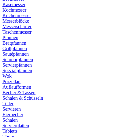
Käsemesser
Kochmesser
Küchenmesser
Messerblöcke
Messerschärfer
Taschenmesser
Pfannen
Bratpfannen
Grillpfannen
Sautépfannen
Schmorpfannen
Servierpfannen
Spezialpfannen
Wok
Porzellan
Auflaufformen
Becher & Tassen
Schalen & Schüsseln
Teller
Servieren
Eierbecher
Schalen
Servierplatten
Tabletts
Töpfe