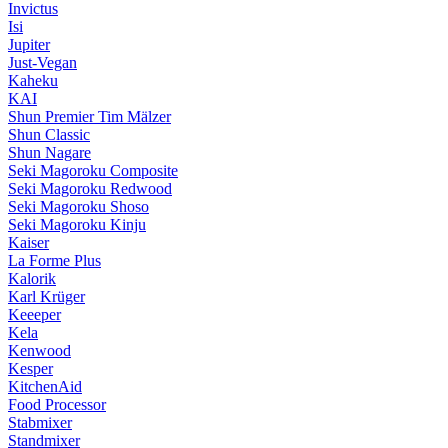
Invictus
Isi
Jupiter
Just-Vegan
Kaheku
KAI
Shun Premier Tim Mälzer
Shun Classic
Shun Nagare
Seki Magoroku Composite
Seki Magoroku Redwood
Seki Magoroku Shoso
Seki Magoroku Kinju
Kaiser
La Forme Plus
Kalorik
Karl Krüger
Keeeper
Kela
Kenwood
Kesper
KitchenAid
Food Processor
Stabmixer
Standmixer