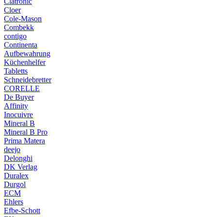
Clatronic
Cloer
Cole-Mason
Combekk
contigo
Continenta
Aufbewahrung
Küchenhelfer
Tabletts
Schneidebretter
CORELLE
De Buyer
Affinity
Inocuivre
Mineral B
Mineral B Pro
Prima Matera
deejo
Delonghi
DK Verlag
Duralex
Durgol
ECM
Ehlers
Efbe-Schott