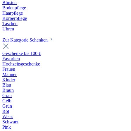
Bürsten
Bodenpflege
Haarpflege
Körperpflege
Taschen
Uhren
Zur Kategorie Schenken
Geschenke bis 100 €
Favoriten
Hochzeitsgeschenke
Frauen
Männer
Kinder
Blau
Braun
Grau
Gelb
Grün
Rot
Weiss
Schwarz
Pink