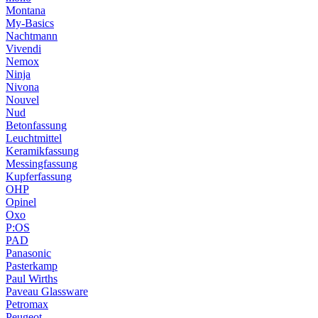
Montana
My-Basics
Nachtmann
Vivendi
Nemox
Ninja
Nivona
Nouvel
Nud
Betonfassung
Leuchtmittel
Keramikfassung
Messingfassung
Kupferfassung
OHP
Opinel
Oxo
P:OS
PAD
Panasonic
Pasterkamp
Paul Wirths
Paveau Glassware
Petromax
Peugeot