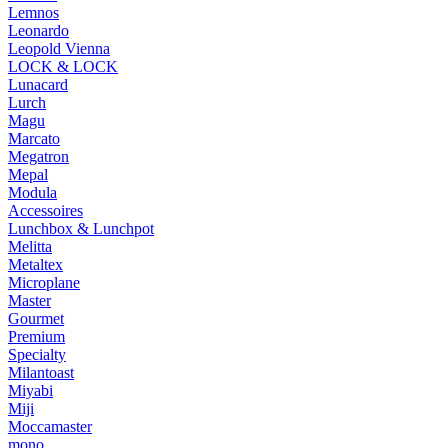
Lemnos
Leonardo
Leopold Vienna
LOCK & LOCK
Lunacard
Lurch
Magu
Marcato
Megatron
Mepal
Modula
Accessoires
Lunchbox & Lunchpot
Melitta
Metaltex
Microplane
Master
Gourmet
Premium
Specialty
Milantoast
Miyabi
Miji
Moccamaster
mono