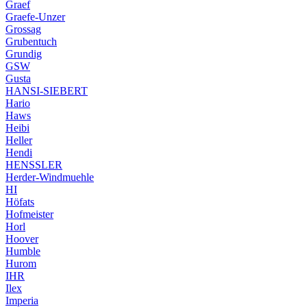
Graef
Graefe-Unzer
Grossag
Grubentuch
Grundig
GSW
Gusta
HANSI-SIEBERT
Hario
Haws
Heibi
Heller
Hendi
HENSSLER
Herder-Windmuehle
HI
Höfats
Hofmeister
Horl
Hoover
Humble
Hurom
IHR
Ilex
Imperia