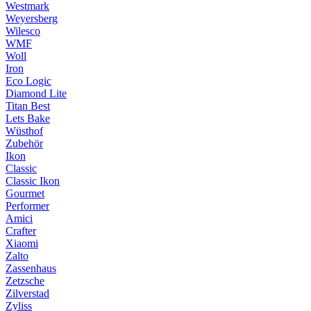
Westmark
Weyersberg
Wilesco
WMF
Woll
Iron
Eco Logic
Diamond Lite
Titan Best
Lets Bake
Wüsthof
Zubehör
Ikon
Classic
Classic Ikon
Gourmet
Performer
Amici
Crafter
Xiaomi
Zalto
Zassenhaus
Zetzsche
Zilverstad
Zyliss