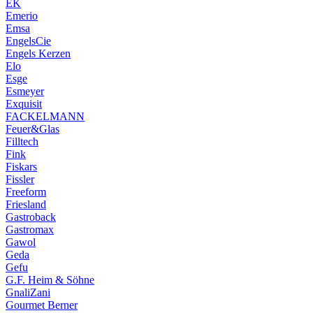
EK
Emerio
Emsa
EngelsCie
Engels Kerzen
Elo
Esge
Esmeyer
Exquisit
FACKELMANN
Feuer&Glas
Filltech
Fink
Fiskars
Fissler
Freeform
Friesland
Gastroback
Gastromax
Gawol
Geda
Gefu
G.F. Heim & Söhne
GnaliZani
Gourmet Berner