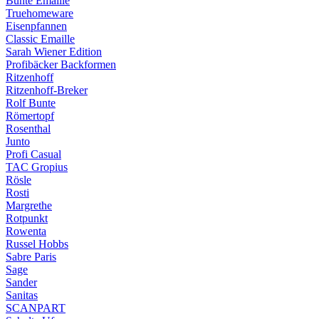
Bunte Emaille
Truehomeware
Eisenpfannen
Classic Emaille
Sarah Wiener Edition
Profibäcker Backformen
Ritzenhoff
Ritzenhoff-Breker
Rolf Bunte
Römertopf
Rosenthal
Junto
Profi Casual
TAC Gropius
Rösle
Rosti
Margrethe
Rotpunkt
Rowenta
Russel Hobbs
Sabre Paris
Sage
Sander
Sanitas
SCANPART