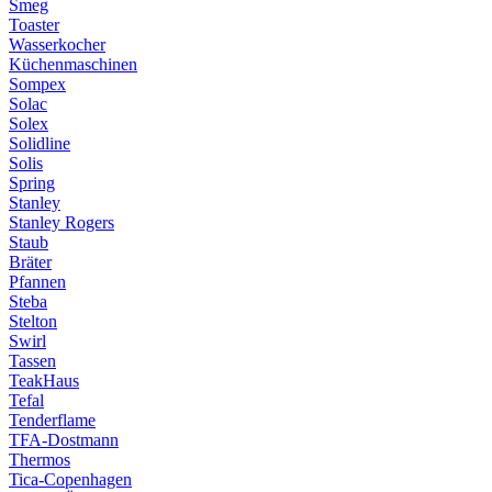
Smeg
Toaster
Wasserkocher
Küchenmaschinen
Sompex
Solac
Solex
Solidline
Solis
Spring
Stanley
Stanley Rogers
Staub
Bräter
Pfannen
Steba
Stelton
Swirl
Tassen
TeakHaus
Tefal
Tenderflame
TFA-Dostmann
Thermos
Tica-Copenhagen