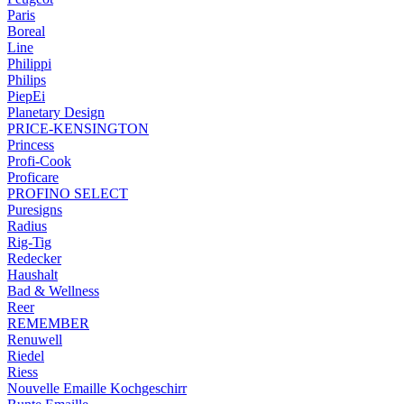
Paris
Boreal
Line
Philippi
Philips
PiepEi
Planetary Design
PRICE-KENSINGTON
Princess
Profi-Cook
Proficare
PROFINO SELECT
Puresigns
Radius
Rig-Tig
Redecker
Haushalt
Bad & Wellness
Reer
REMEMBER
Renuwell
Riedel
Riess
Nouvelle Emaille Kochgeschirr