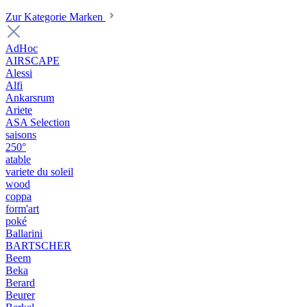
Zur Kategorie Marken
AdHoc
AIRSCAPE
Alessi
Alfi
Ankarsrum
Ariete
ASA Selection
saisons
250°
atable
variete du soleil
wood
coppa
form'art
poké
Ballarini
BARTSCHER
Beem
Beka
Berard
Beurer