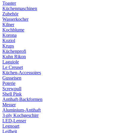
Toaster
Küchenmaschinen
Zubehör
Wasserkocher
Kilner
Kochblume
Korona
Koziol
Krups
Küchenprofi
Kuhn Rikon
Laguiole
Le Creuset
Küchen-Accessoires
Gusseisen
Poterie
Screwpull
Shell Pink
Antihaft-Backformen
Messer
Aluminium-Antihaft
3-ply Kochgeschirr
LED-Lenser
Legnoart
Leifheit