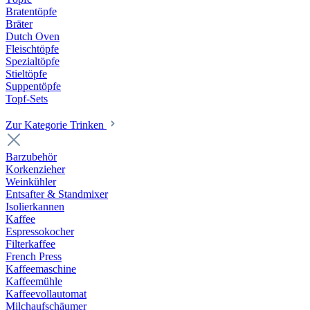
Bratentöpfe
Bräter
Dutch Oven
Fleischtöpfe
Spezialtöpfe
Stieltöpfe
Suppentöpfe
Topf-Sets
Zur Kategorie Trinken
Barzubehör
Korkenzieher
Weinkühler
Entsafter & Standmixer
Isolierkannen
Kaffee
Espressokocher
Filterkaffee
French Press
Kaffeemaschine
Kaffeemühle
Kaffeevollautomat
Milchaufschäumer