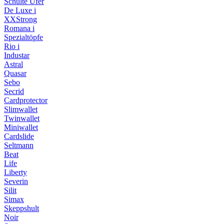
Schulte Ufer
De Luxe i
XXStrong
Romana i
Spezialtöpfe
Rio i
Industar
Astral
Quasar
Sebo
Secrid
Cardprotector
Slimwallet
Twinwallet
Miniwallet
Cardslide
Seltmann
Beat
Life
Liberty
Severin
Silit
Simax
Skeppshult
Noir