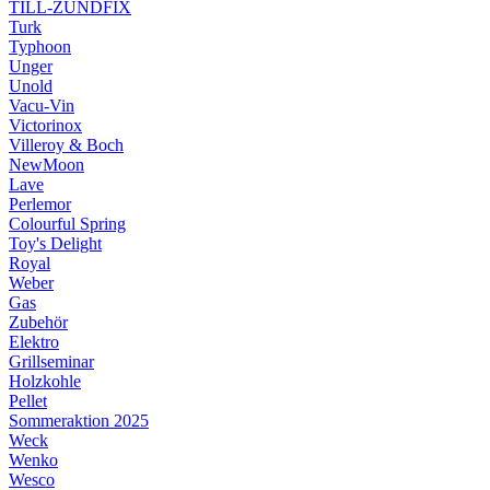
TILL-ZÜNDFIX
Turk
Typhoon
Unger
Unold
Vacu-Vin
Victorinox
Villeroy & Boch
NewMoon
Lave
Perlemor
Colourful Spring
Toy's Delight
Royal
Weber
Gas
Zubehör
Elektro
Grillseminar
Holzkohle
Pellet
Sommeraktion 2025
Weck
Wenko
Wesco