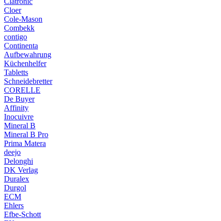
Clatronic
Cloer
Cole-Mason
Combekk
contigo
Continenta
Aufbewahrung
Küchenhelfer
Tabletts
Schneidebretter
CORELLE
De Buyer
Affinity
Inocuivre
Mineral B
Mineral B Pro
Prima Matera
deejo
Delonghi
DK Verlag
Duralex
Durgol
ECM
Ehlers
Efbe-Schott