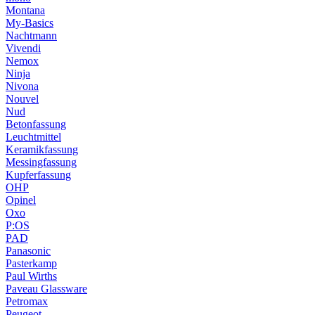
Montana
My-Basics
Nachtmann
Vivendi
Nemox
Ninja
Nivona
Nouvel
Nud
Betonfassung
Leuchtmittel
Keramikfassung
Messingfassung
Kupferfassung
OHP
Opinel
Oxo
P:OS
PAD
Panasonic
Pasterkamp
Paul Wirths
Paveau Glassware
Petromax
Peugeot