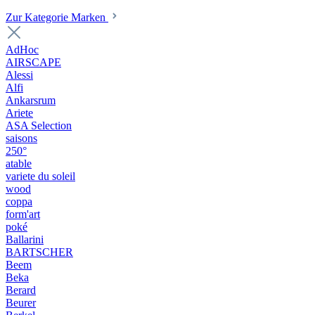
Zur Kategorie Marken
AdHoc
AIRSCAPE
Alessi
Alfi
Ankarsrum
Ariete
ASA Selection
saisons
250°
atable
variete du soleil
wood
coppa
form'art
poké
Ballarini
BARTSCHER
Beem
Beka
Berard
Beurer