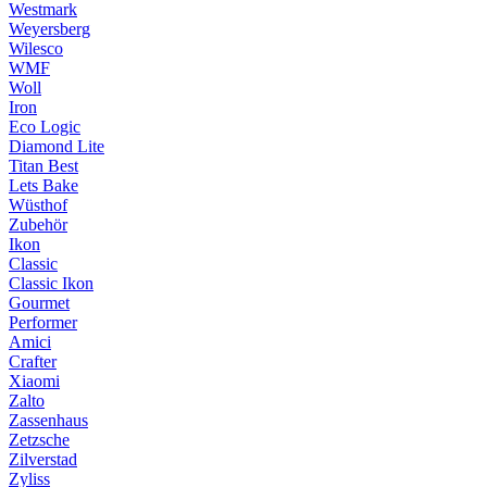
Westmark
Weyersberg
Wilesco
WMF
Woll
Iron
Eco Logic
Diamond Lite
Titan Best
Lets Bake
Wüsthof
Zubehör
Ikon
Classic
Classic Ikon
Gourmet
Performer
Amici
Crafter
Xiaomi
Zalto
Zassenhaus
Zetzsche
Zilverstad
Zyliss