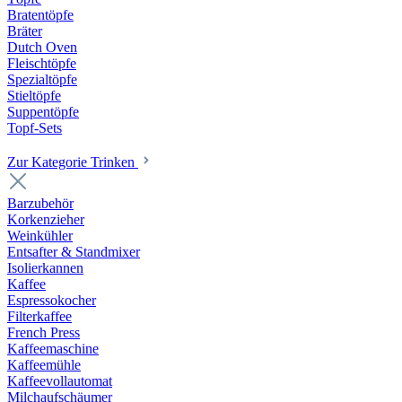
Bratentöpfe
Bräter
Dutch Oven
Fleischtöpfe
Spezialtöpfe
Stieltöpfe
Suppentöpfe
Topf-Sets
Zur Kategorie Trinken
Barzubehör
Korkenzieher
Weinkühler
Entsafter & Standmixer
Isolierkannen
Kaffee
Espressokocher
Filterkaffee
French Press
Kaffeemaschine
Kaffeemühle
Kaffeevollautomat
Milchaufschäumer