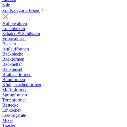
Sale
Zur Kategorie Essen
Aufbewahren
Lunchboxen
Schalen & Schüsseln
Vorratsdosen
Backen
Auflaufformen
Backbleche
Backformen
Backhelfer
Backpinsel
Brotbackformen
Bundformen
Königskuchenformen
Muffinformen
Springformen
Tortenformen
Bestecke
Einkochen
Elektrogeräte
Mixer
Toaster