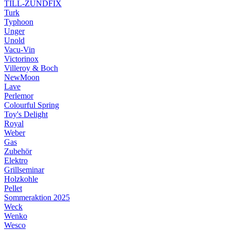
TILL-ZÜNDFIX
Turk
Typhoon
Unger
Unold
Vacu-Vin
Victorinox
Villeroy & Boch
NewMoon
Lave
Perlemor
Colourful Spring
Toy's Delight
Royal
Weber
Gas
Zubehör
Elektro
Grillseminar
Holzkohle
Pellet
Sommeraktion 2025
Weck
Wenko
Wesco