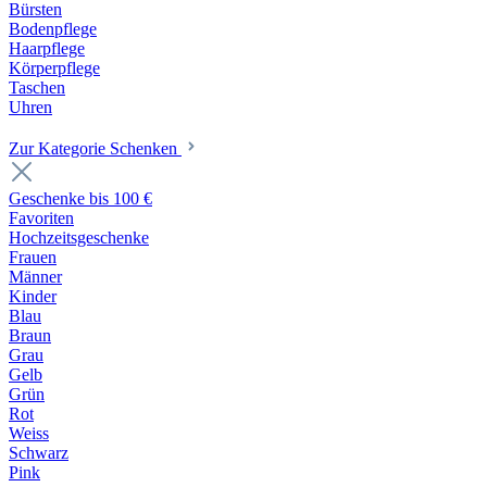
Bürsten
Bodenpflege
Haarpflege
Körperpflege
Taschen
Uhren
Zur Kategorie Schenken
Geschenke bis 100 €
Favoriten
Hochzeitsgeschenke
Frauen
Männer
Kinder
Blau
Braun
Grau
Gelb
Grün
Rot
Weiss
Schwarz
Pink