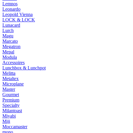
Lemnos
Leonardo
Leopold Vienna
LOCK & LOCK
Lunacard
Lurch
Magu
Marcato
Megatron
Mepal
Modula
Accessoires
Lunchbox & Lunchpot
Melitta
Metaltex
Microplane
Master
Gourmet
Premium
Specialty
Milantoast
Miyabi
Miji
Moccamaster
mono