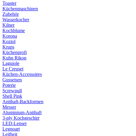
Toaster
Küchenmaschinen
Zubehör
Wasserkocher
Kilner
Kochblume
Korona
Koziol
Krups
Küchenprofi
Kuhn Rikon
Laguiole
Le Creuset
Küchen-Accessoires
Gusseisen
Poterie
Screwpull
Shell Pink
Antihaft-Backformen
Messer
Aluminium-Antihaft
3-ply Kochgeschirr
LED-Lenser
Legnoart
Leifheit