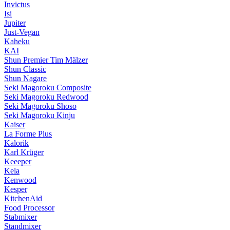
Invictus
Isi
Jupiter
Just-Vegan
Kaheku
KAI
Shun Premier Tim Mälzer
Shun Classic
Shun Nagare
Seki Magoroku Composite
Seki Magoroku Redwood
Seki Magoroku Shoso
Seki Magoroku Kinju
Kaiser
La Forme Plus
Kalorik
Karl Krüger
Keeeper
Kela
Kenwood
Kesper
KitchenAid
Food Processor
Stabmixer
Standmixer