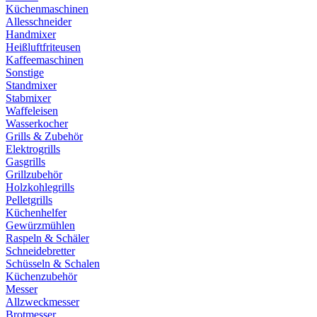
Küchenmaschinen
Allesschneider
Handmixer
Heißluftfriteusen
Kaffeemaschinen
Sonstige
Standmixer
Stabmixer
Waffeleisen
Wasserkocher
Grills & Zubehör
Elektrogrills
Gasgrills
Grillzubehör
Holzkohlegrills
Pelletgrills
Küchenhelfer
Gewürzmühlen
Raspeln & Schäler
Schneidebretter
Schüsseln & Schalen
Küchenzubehör
Messer
Allzweckmesser
Brotmesser