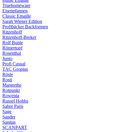
Bunte Emaille
Truehomeware
Eisenpfannen
Classic Emaille
Sarah Wiener Edition
Profibäcker Backformen
Ritzenhoff
Ritzenhoff-Breker
Rolf Bunte
Römertopf
Rosenthal
Junto
Profi Casual
TAC Gropius
Rösle
Rosti
Margrethe
Rotpunkt
Rowenta
Russel Hobbs
Sabre Paris
Sage
Sander
Sanitas
SCANPART