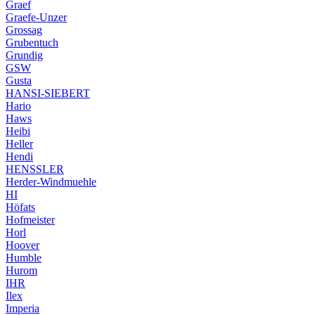
Graef
Graefe-Unzer
Grossag
Grubentuch
Grundig
GSW
Gusta
HANSI-SIEBERT
Hario
Haws
Heibi
Heller
Hendi
HENSSLER
Herder-Windmuehle
HI
Höfats
Hofmeister
Horl
Hoover
Humble
Hurom
IHR
Ilex
Imperia