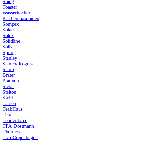
Smeg
Toaster
Wasserkocher
Küchenmaschinen
Sompex
Solac
Solex
Solidline
Solis
Spring
Stanley
Stanley Rogers
Staub
Bräter
Pfannen
Steba
Stelton
Swirl
Tassen
TeakHaus
Tefal
Tenderflame
TFA-Dostmann
Thermos
Tica-Copenhagen