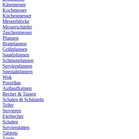
Käsemesser
Kochmesser
Küchenmesser
Messerblöcke
Messerschärfer
Taschenmesser
Pfannen
Bratpfannen
Grillpfannen
Sautépfannen
Schmorpfannen
Servierpfannen
Spezialpfannen
Wok
Porzellan
Auflaufformen
Becher & Tassen
Schalen & Schüsseln
Teller
Servieren
Eierbecher
Schalen
Servierplatten
Tabletts
Töpfe