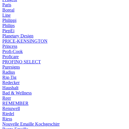
Paris
Boreal
Line
Philippi
Philips
PiepEi
Planetary Design
PRICE-KENSINGTON
Princess
Profi-Cook
Proficare
PROFINO SELECT
Puresigns
Radius
Rig-Tig
Redecker
Haushalt
Bad & Wellness
Reer
REMEMBER
Renuwell
Riedel
Riess
Nouvelle Emaille Kochgeschirr