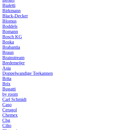
Berkel
Bialetti
Birkmann
Black-Decker
Blomus
Boddels
Bomann
Bosch KG
Boska
Brabantia
Braun
Brainstream
Bredemeijer
Asia
Doppelwandige Teekannen
Brita
Brix
Bugatti
by room
Carl Schmidt
Caso
Ceragol
Chemex
Chg
Cilio