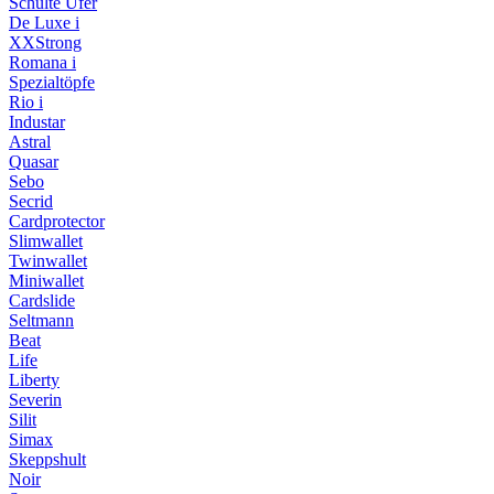
Schulte Ufer
De Luxe i
XXStrong
Romana i
Spezialtöpfe
Rio i
Industar
Astral
Quasar
Sebo
Secrid
Cardprotector
Slimwallet
Twinwallet
Miniwallet
Cardslide
Seltmann
Beat
Life
Liberty
Severin
Silit
Simax
Skeppshult
Noir