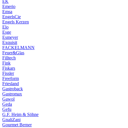
EK
Emerio
Emsa
EngelsCie
Engels Kerzen
Elo
Esge
Esmeyer
Exquisit
FACKELMANN
Feuer&Glas
Filltech
Fink
Fiskars
Fissler
Freeform
Friesland
Gastroback
Gastromax
Gawol
Geda
Gefu
G.F. Heim & Söhne
GnaliZani
Gourmet Berner