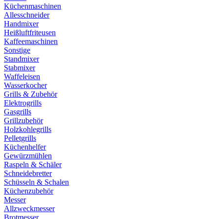
Küchenmaschinen
Allesschneider
Handmixer
Heißluftfriteusen
Kaffeemaschinen
Sonstige
Standmixer
Stabmixer
Waffeleisen
Wasserkocher
Grills & Zubehör
Elektrogrills
Gasgrills
Grillzubehör
Holzkohlegrills
Pelletgrills
Küchenhelfer
Gewürzmühlen
Raspeln & Schäler
Schneidebretter
Schüsseln & Schalen
Küchenzubehör
Messer
Allzweckmesser
Brotmesser