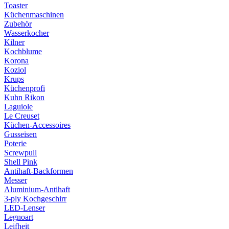
Toaster
Küchenmaschinen
Zubehör
Wasserkocher
Kilner
Kochblume
Korona
Koziol
Krups
Küchenprofi
Kuhn Rikon
Laguiole
Le Creuset
Küchen-Accessoires
Gusseisen
Poterie
Screwpull
Shell Pink
Antihaft-Backformen
Messer
Aluminium-Antihaft
3-ply Kochgeschirr
LED-Lenser
Legnoart
Leifheit