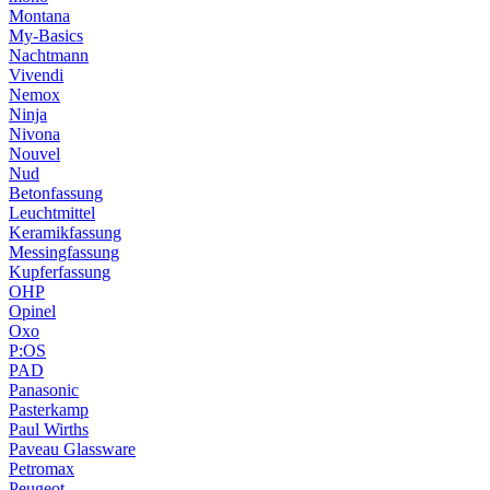
Montana
My-Basics
Nachtmann
Vivendi
Nemox
Ninja
Nivona
Nouvel
Nud
Betonfassung
Leuchtmittel
Keramikfassung
Messingfassung
Kupferfassung
OHP
Opinel
Oxo
P:OS
PAD
Panasonic
Pasterkamp
Paul Wirths
Paveau Glassware
Petromax
Peugeot