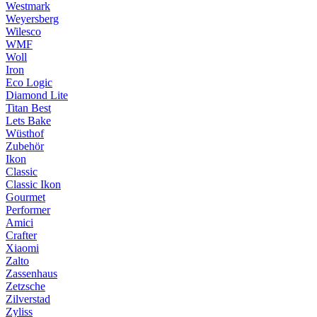
Westmark
Weyersberg
Wilesco
WMF
Woll
Iron
Eco Logic
Diamond Lite
Titan Best
Lets Bake
Wüsthof
Zubehör
Ikon
Classic
Classic Ikon
Gourmet
Performer
Amici
Crafter
Xiaomi
Zalto
Zassenhaus
Zetzsche
Zilverstad
Zyliss