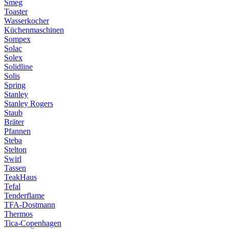
Smeg
Toaster
Wasserkocher
Küchenmaschinen
Sompex
Solac
Solex
Solidline
Solis
Spring
Stanley
Stanley Rogers
Staub
Bräter
Pfannen
Steba
Stelton
Swirl
Tassen
TeakHaus
Tefal
Tenderflame
TFA-Dostmann
Thermos
Tica-Copenhagen