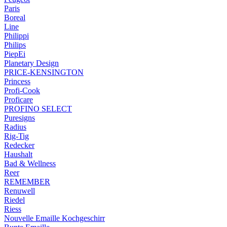
Paris
Boreal
Line
Philippi
Philips
PiepEi
Planetary Design
PRICE-KENSINGTON
Princess
Profi-Cook
Proficare
PROFINO SELECT
Puresigns
Radius
Rig-Tig
Redecker
Haushalt
Bad & Wellness
Reer
REMEMBER
Renuwell
Riedel
Riess
Nouvelle Emaille Kochgeschirr