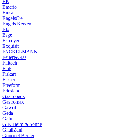
EK
Emerio
Emsa
EngelsCie
Engels Kerzen
Elo
Esge
Esmeyer
Exquisit
FACKELMANN
Feuer&Glas
Filltech
Fink
Fiskars
Fissler
Freeform
Friesland
Gastroback
Gastromax
Gawol
Geda
Gefu
G.F. Heim & Söhne
GnaliZani
Gourmet Berner