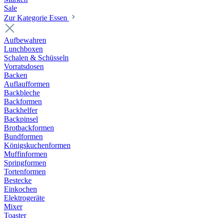
Sale
Zur Kategorie Essen
Aufbewahren
Lunchboxen
Schalen & Schüsseln
Vorratsdosen
Backen
Auflaufformen
Backbleche
Backformen
Backhelfer
Backpinsel
Brotbackformen
Bundformen
Königskuchenformen
Muffinformen
Springformen
Tortenformen
Bestecke
Einkochen
Elektrogeräte
Mixer
Toaster