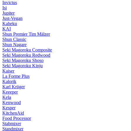
Invictus
Isi
Jupiter
Just-Vegan
Kaheku
KAI
Shun Premier Tim Mälzer
Shun Classic
Shun Nagare
Seki Magoroku Composite
Seki Magoroku Redwood
Seki Magoroku Shoso
Seki Magoroku Kinju
Kaiser
La Forme Plus
Kalorik
Karl Krüger
Keeeper
Kela
Kenwood
Kesper
KitchenAid
Food Processor
Stabmixer
Standmixer