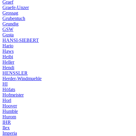
Graef
Graefe-Unzer
Grossag
Grubentuch
Grundig
GSW
Gusta
HANSI-SIEBERT
Hario
Haws
Heibi
Heller
Hendi
HENSSLER
Herder-Windmuehle
HI
Höfats
Hofmeister
Horl
Hoover
Humble
Hurom
IHR
Ilex
Imperia