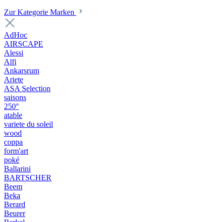
Zur Kategorie Marken
AdHoc
AIRSCAPE
Alessi
Alfi
Ankarsrum
Ariete
ASA Selection
saisons
250°
atable
variete du soleil
wood
coppa
form'art
poké
Ballarini
BARTSCHER
Beem
Beka
Berard
Beurer