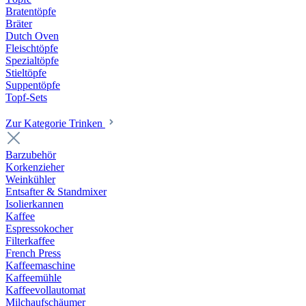
Bratentöpfe
Bräter
Dutch Oven
Fleischtöpfe
Spezialtöpfe
Stieltöpfe
Suppentöpfe
Topf-Sets
Zur Kategorie Trinken
Barzubehör
Korkenzieher
Weinkühler
Entsafter & Standmixer
Isolierkannen
Kaffee
Espressokocher
Filterkaffee
French Press
Kaffeemaschine
Kaffeemühle
Kaffeevollautomat
Milchaufschäumer