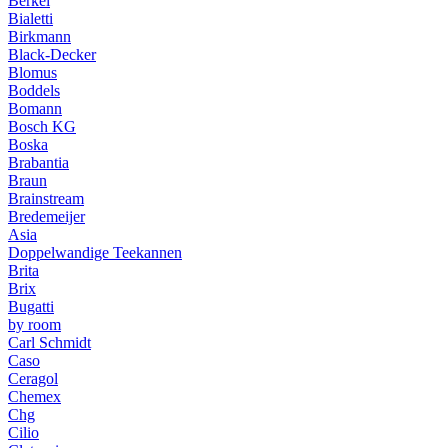
Berkel
Bialetti
Birkmann
Black-Decker
Blomus
Boddels
Bomann
Bosch KG
Boska
Brabantia
Braun
Brainstream
Bredemeijer
Asia
Doppelwandige Teekannen
Brita
Brix
Bugatti
by room
Carl Schmidt
Caso
Ceragol
Chemex
Chg
Cilio