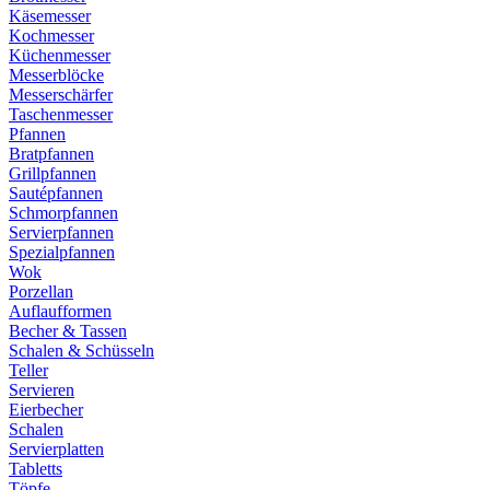
Käsemesser
Kochmesser
Küchenmesser
Messerblöcke
Messerschärfer
Taschenmesser
Pfannen
Bratpfannen
Grillpfannen
Sautépfannen
Schmorpfannen
Servierpfannen
Spezialpfannen
Wok
Porzellan
Auflaufformen
Becher & Tassen
Schalen & Schüsseln
Teller
Servieren
Eierbecher
Schalen
Servierplatten
Tabletts
Töpfe