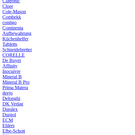
Clatronic
Cloer
Cole-Mason
Combekk
contigo
Continenta
Aufbewahrung
Küchenhelfer
Tabletts
Schneidebretter
CORELLE
De Buyer
Affinity
Inocuivre
Mineral B
Mineral B Pro
Prima Matera
deejo
Delonghi
DK Verlag
Duralex
Durgol
ECM
Ehlers
Efbe-Schott