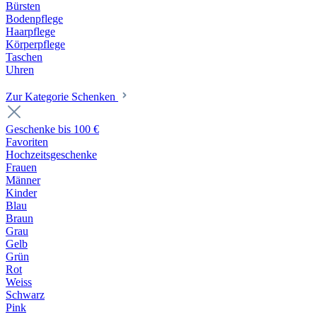
Bürsten
Bodenpflege
Haarpflege
Körperpflege
Taschen
Uhren
Zur Kategorie Schenken
Geschenke bis 100 €
Favoriten
Hochzeitsgeschenke
Frauen
Männer
Kinder
Blau
Braun
Grau
Gelb
Grün
Rot
Weiss
Schwarz
Pink