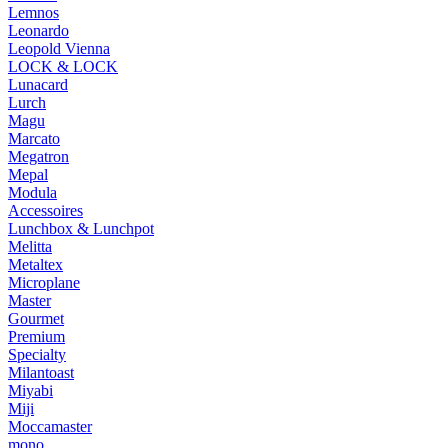
Lemnos
Leonardo
Leopold Vienna
LOCK & LOCK
Lunacard
Lurch
Magu
Marcato
Megatron
Mepal
Modula
Accessoires
Lunchbox & Lunchpot
Melitta
Metaltex
Microplane
Master
Gourmet
Premium
Specialty
Milantoast
Miyabi
Miji
Moccamaster
mono