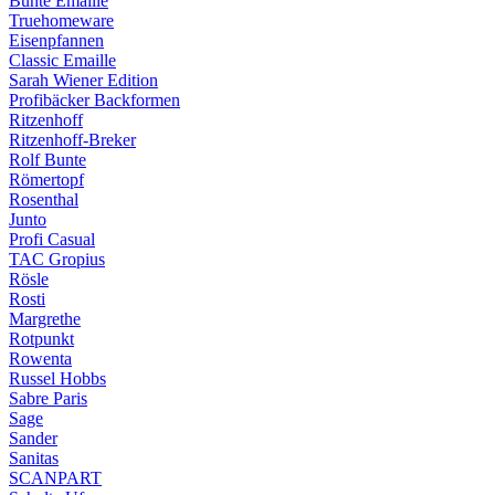
Bunte Emaille
Truehomeware
Eisenpfannen
Classic Emaille
Sarah Wiener Edition
Profibäcker Backformen
Ritzenhoff
Ritzenhoff-Breker
Rolf Bunte
Römertopf
Rosenthal
Junto
Profi Casual
TAC Gropius
Rösle
Rosti
Margrethe
Rotpunkt
Rowenta
Russel Hobbs
Sabre Paris
Sage
Sander
Sanitas
SCANPART