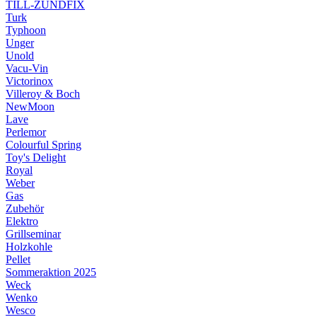
TILL-ZÜNDFIX
Turk
Typhoon
Unger
Unold
Vacu-Vin
Victorinox
Villeroy & Boch
NewMoon
Lave
Perlemor
Colourful Spring
Toy's Delight
Royal
Weber
Gas
Zubehör
Elektro
Grillseminar
Holzkohle
Pellet
Sommeraktion 2025
Weck
Wenko
Wesco