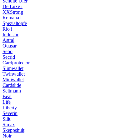
Schulte Ufer
De Luxe i
XXStrong
Romana i
Spezialtöpfe
Rio i
Industar
Astral
Quasar
Sebo
Secrid
Cardprotector
Slimwallet
Twinwallet
Miniwallet
Cardslide
Seltmann
Beat
Life
Liberty
Severin
Silit
Simax
Skeppshult
Noir