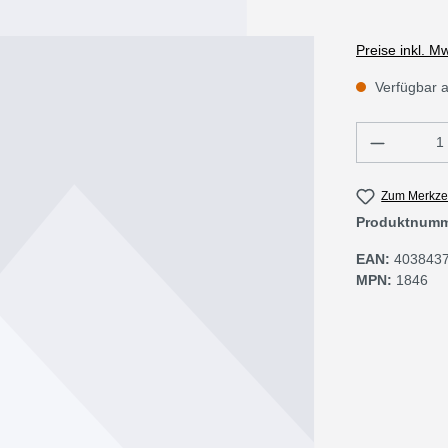
Preise inkl. M
Verfügbar a
Produkt 
Zum Merkzet
Produktnum
EAN:
403843
MPN:
1846