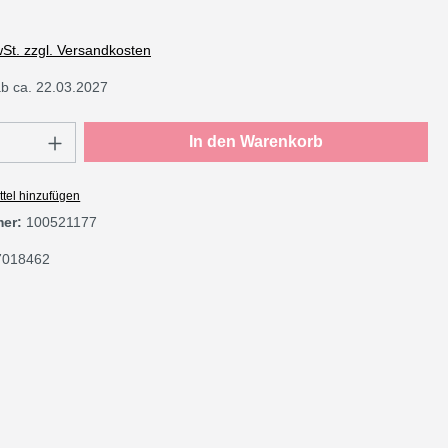
wSt. zzgl. Versandkosten
b ca. 22.03.2027
Anzahl: Gib den gewünschten Wert ein oder
In den Warenkorb
tel hinzufügen
mer:
100521177
7018462