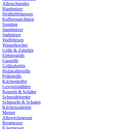
Allesschneider
Handmixer
Heißluftfriteusen
Kaffeemaschinen
Sonstige
Standmixer
Stabmixer
Waffeleisen
Wasserkocher
Grills & Zubehör
Elektrogrills
Gasgrills
Grillzubehör
Holzkohlegrills
Pelletgrills
Küchenhelfer
Gewürzmühlen
Raspeln & Schäler
Schneidebretter
Schüsseln & Schalen
Küchenzubehör
Messer
Allzweckmesser
Brotmesser
Käsemesser