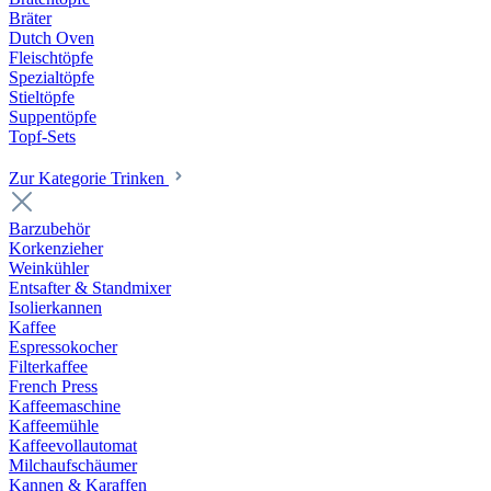
Bräter
Dutch Oven
Fleischtöpfe
Spezialtöpfe
Stieltöpfe
Suppentöpfe
Topf-Sets
Zur Kategorie Trinken
Barzubehör
Korkenzieher
Weinkühler
Entsafter & Standmixer
Isolierkannen
Kaffee
Espressokocher
Filterkaffee
French Press
Kaffeemaschine
Kaffeemühle
Kaffeevollautomat
Milchaufschäumer
Kannen & Karaffen