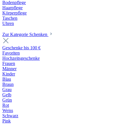
Bodenpflege
Haarpflege
Körperpflege
Taschen
Uhren
Zur Kategorie Schenken
Geschenke bis 100 €
Favoriten
Hochzeitsgeschenke
Frauen
Männer
Kinder
Blau
Braun
Grau
Gelb
Grün
Rot
Weiss
Schwarz
Pink