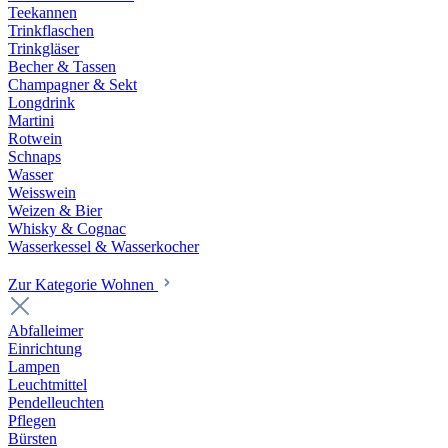
Teekannen
Trinkflaschen
Trinkgläser
Becher & Tassen
Champagner & Sekt
Longdrink
Martini
Rotwein
Schnaps
Wasser
Weisswein
Weizen & Bier
Whisky & Cognac
Wasserkessel & Wasserkocher
Zur Kategorie Wohnen
Abfalleimer
Einrichtung
Lampen
Leuchtmittel
Pendelleuchten
Pflegen
Bürsten