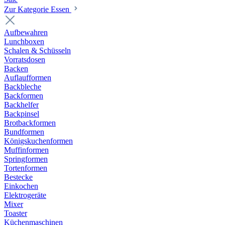
Zur Kategorie Essen
Aufbewahren
Lunchboxen
Schalen & Schüsseln
Vorratsdosen
Backen
Auflaufformen
Backbleche
Backformen
Backhelfer
Backpinsel
Brotbackformen
Bundformen
Königskuchenformen
Muffinformen
Springformen
Tortenformen
Bestecke
Einkochen
Elektrogeräte
Mixer
Toaster
Küchenmaschinen