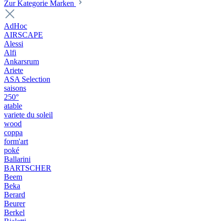
Zur Kategorie Marken
AdHoc
AIRSCAPE
Alessi
Alfi
Ankarsrum
Ariete
ASA Selection
saisons
250°
atable
variete du soleil
wood
coppa
form'art
poké
Ballarini
BARTSCHER
Beem
Beka
Berard
Beurer
Berkel