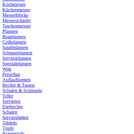
Kochmesser
Küchenmesser
Messerblöcke
Messerschärfer
Taschenmesser
Pfannen
Bratpfannen
Grillpfannen
Sautépfannen
Schmorpfannen
Servierpfannen
Spezialpfannen
Wok
Porzellan
Auflaufformen
Becher & Tassen
Schalen & Schüsseln
Teller
Servieren
Eierbecher
Schalen
Servierplatten
Tabletts
Töpfe
Bratentöpfe