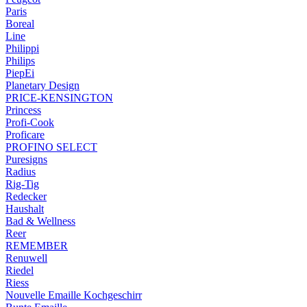
Paris
Boreal
Line
Philippi
Philips
PiepEi
Planetary Design
PRICE-KENSINGTON
Princess
Profi-Cook
Proficare
PROFINO SELECT
Puresigns
Radius
Rig-Tig
Redecker
Haushalt
Bad & Wellness
Reer
REMEMBER
Renuwell
Riedel
Riess
Nouvelle Emaille Kochgeschirr