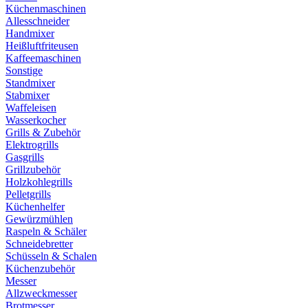
Küchenmaschinen
Allesschneider
Handmixer
Heißluftfriteusen
Kaffeemaschinen
Sonstige
Standmixer
Stabmixer
Waffeleisen
Wasserkocher
Grills & Zubehör
Elektrogrills
Gasgrills
Grillzubehör
Holzkohlegrills
Pelletgrills
Küchenhelfer
Gewürzmühlen
Raspeln & Schäler
Schneidebretter
Schüsseln & Schalen
Küchenzubehör
Messer
Allzweckmesser
Brotmesser