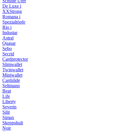
Schulte Ufer
De Luxe i
XXStrong
Romana i
Spezialtöpfe
Rio i
Industar
Astral
Quasar
Sebo
Secrid
Cardprotector
Slimwallet
Twinwallet
Miniwallet
Cardslide
Seltmann
Beat
Life
Liberty
Severin
Silit
Simax
Skeppshult
Noir