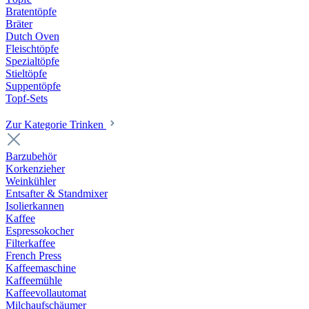
Bratentöpfe
Bräter
Dutch Oven
Fleischtöpfe
Spezialtöpfe
Stieltöpfe
Suppentöpfe
Topf-Sets
Zur Kategorie Trinken
Barzubehör
Korkenzieher
Weinkühler
Entsafter & Standmixer
Isolierkannen
Kaffee
Espressokocher
Filterkaffee
French Press
Kaffeemaschine
Kaffeemühle
Kaffeevollautomat
Milchaufschäumer