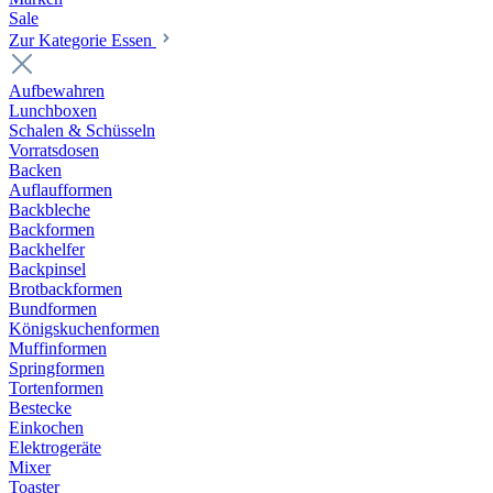
Sale
Zur Kategorie Essen
Aufbewahren
Lunchboxen
Schalen & Schüsseln
Vorratsdosen
Backen
Auflaufformen
Backbleche
Backformen
Backhelfer
Backpinsel
Brotbackformen
Bundformen
Königskuchenformen
Muffinformen
Springformen
Tortenformen
Bestecke
Einkochen
Elektrogeräte
Mixer
Toaster