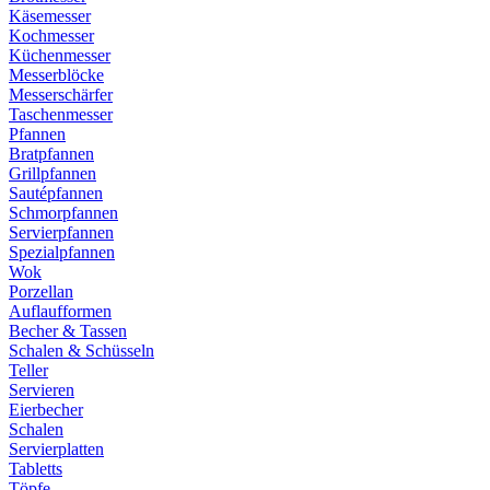
Käsemesser
Kochmesser
Küchenmesser
Messerblöcke
Messerschärfer
Taschenmesser
Pfannen
Bratpfannen
Grillpfannen
Sautépfannen
Schmorpfannen
Servierpfannen
Spezialpfannen
Wok
Porzellan
Auflaufformen
Becher & Tassen
Schalen & Schüsseln
Teller
Servieren
Eierbecher
Schalen
Servierplatten
Tabletts
Töpfe