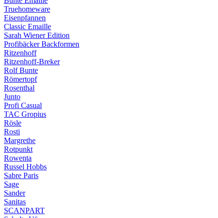
Bunte Emaille
Truehomeware
Eisenpfannen
Classic Emaille
Sarah Wiener Edition
Profibäcker Backformen
Ritzenhoff
Ritzenhoff-Breker
Rolf Bunte
Römertopf
Rosenthal
Junto
Profi Casual
TAC Gropius
Rösle
Rosti
Margrethe
Rotpunkt
Rowenta
Russel Hobbs
Sabre Paris
Sage
Sander
Sanitas
SCANPART