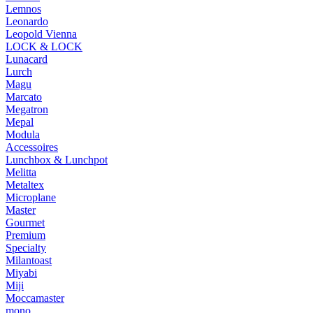
Lemnos
Leonardo
Leopold Vienna
LOCK & LOCK
Lunacard
Lurch
Magu
Marcato
Megatron
Mepal
Modula
Accessoires
Lunchbox & Lunchpot
Melitta
Metaltex
Microplane
Master
Gourmet
Premium
Specialty
Milantoast
Miyabi
Miji
Moccamaster
mono