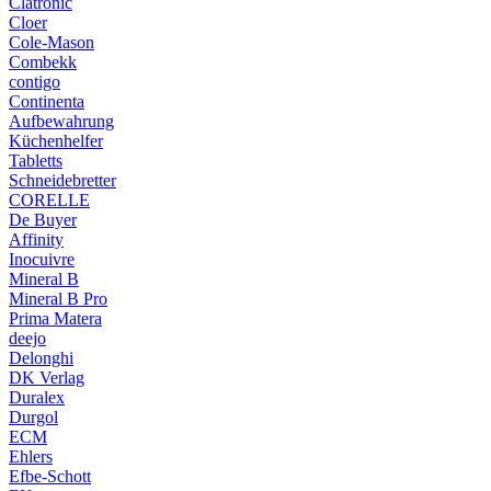
Clatronic
Cloer
Cole-Mason
Combekk
contigo
Continenta
Aufbewahrung
Küchenhelfer
Tabletts
Schneidebretter
CORELLE
De Buyer
Affinity
Inocuivre
Mineral B
Mineral B Pro
Prima Matera
deejo
Delonghi
DK Verlag
Duralex
Durgol
ECM
Ehlers
Efbe-Schott