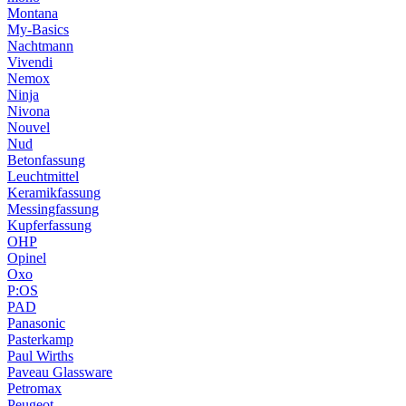
Montana
My-Basics
Nachtmann
Vivendi
Nemox
Ninja
Nivona
Nouvel
Nud
Betonfassung
Leuchtmittel
Keramikfassung
Messingfassung
Kupferfassung
OHP
Opinel
Oxo
P:OS
PAD
Panasonic
Pasterkamp
Paul Wirths
Paveau Glassware
Petromax
Peugeot