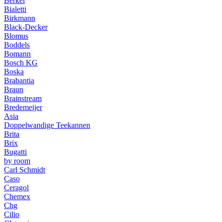
Berkel
Bialetti
Birkmann
Black-Decker
Blomus
Boddels
Bomann
Bosch KG
Boska
Brabantia
Braun
Brainstream
Bredemeijer
Asia
Doppelwandige Teekannen
Brita
Brix
Bugatti
by room
Carl Schmidt
Caso
Ceragol
Chemex
Chg
Cilio