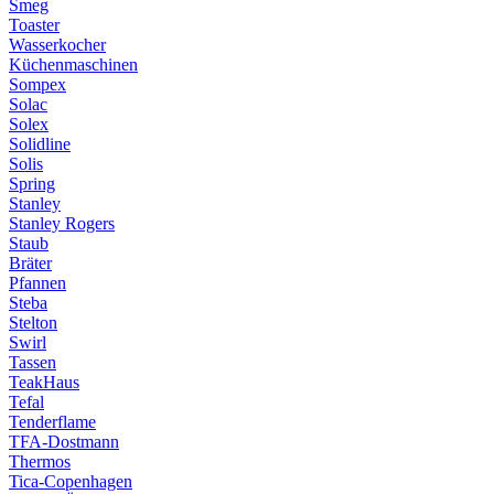
Smeg
Toaster
Wasserkocher
Küchenmaschinen
Sompex
Solac
Solex
Solidline
Solis
Spring
Stanley
Stanley Rogers
Staub
Bräter
Pfannen
Steba
Stelton
Swirl
Tassen
TeakHaus
Tefal
Tenderflame
TFA-Dostmann
Thermos
Tica-Copenhagen