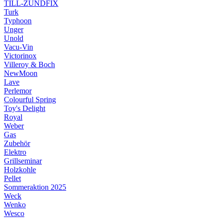
TILL-ZÜNDFIX
Turk
Typhoon
Unger
Unold
Vacu-Vin
Victorinox
Villeroy & Boch
NewMoon
Lave
Perlemor
Colourful Spring
Toy's Delight
Royal
Weber
Gas
Zubehör
Elektro
Grillseminar
Holzkohle
Pellet
Sommeraktion 2025
Weck
Wenko
Wesco