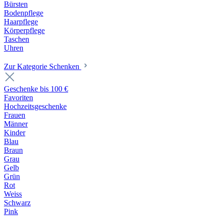
Bürsten
Bodenpflege
Haarpflege
Körperpflege
Taschen
Uhren
Zur Kategorie Schenken
Geschenke bis 100 €
Favoriten
Hochzeitsgeschenke
Frauen
Männer
Kinder
Blau
Braun
Grau
Gelb
Grün
Rot
Weiss
Schwarz
Pink