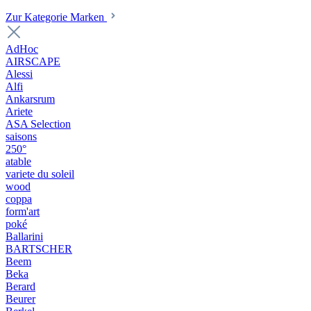
Zur Kategorie Marken
AdHoc
AIRSCAPE
Alessi
Alfi
Ankarsrum
Ariete
ASA Selection
saisons
250°
atable
variete du soleil
wood
coppa
form'art
poké
Ballarini
BARTSCHER
Beem
Beka
Berard
Beurer