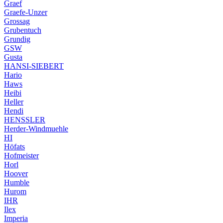
Graef
Graefe-Unzer
Grossag
Grubentuch
Grundig
GSW
Gusta
HANSI-SIEBERT
Hario
Haws
Heibi
Heller
Hendi
HENSSLER
Herder-Windmuehle
HI
Höfats
Hofmeister
Horl
Hoover
Humble
Hurom
IHR
Ilex
Imperia