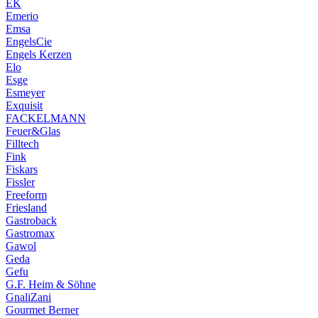
EK
Emerio
Emsa
EngelsCie
Engels Kerzen
Elo
Esge
Esmeyer
Exquisit
FACKELMANN
Feuer&Glas
Filltech
Fink
Fiskars
Fissler
Freeform
Friesland
Gastroback
Gastromax
Gawol
Geda
Gefu
G.F. Heim & Söhne
GnaliZani
Gourmet Berner