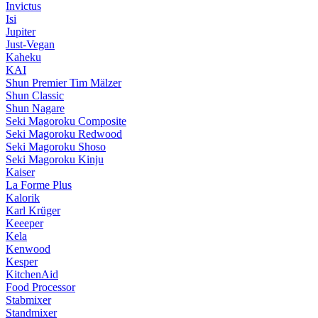
Invictus
Isi
Jupiter
Just-Vegan
Kaheku
KAI
Shun Premier Tim Mälzer
Shun Classic
Shun Nagare
Seki Magoroku Composite
Seki Magoroku Redwood
Seki Magoroku Shoso
Seki Magoroku Kinju
Kaiser
La Forme Plus
Kalorik
Karl Krüger
Keeeper
Kela
Kenwood
Kesper
KitchenAid
Food Processor
Stabmixer
Standmixer