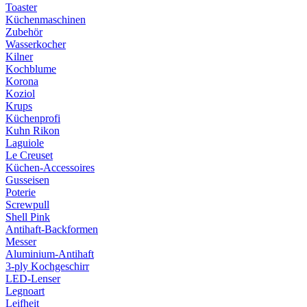
Toaster
Küchenmaschinen
Zubehör
Wasserkocher
Kilner
Kochblume
Korona
Koziol
Krups
Küchenprofi
Kuhn Rikon
Laguiole
Le Creuset
Küchen-Accessoires
Gusseisen
Poterie
Screwpull
Shell Pink
Antihaft-Backformen
Messer
Aluminium-Antihaft
3-ply Kochgeschirr
LED-Lenser
Legnoart
Leifheit