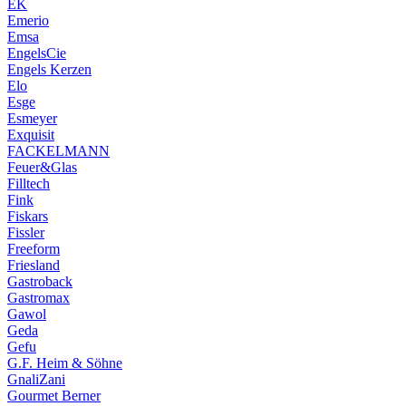
EK
Emerio
Emsa
EngelsCie
Engels Kerzen
Elo
Esge
Esmeyer
Exquisit
FACKELMANN
Feuer&Glas
Filltech
Fink
Fiskars
Fissler
Freeform
Friesland
Gastroback
Gastromax
Gawol
Geda
Gefu
G.F. Heim & Söhne
GnaliZani
Gourmet Berner