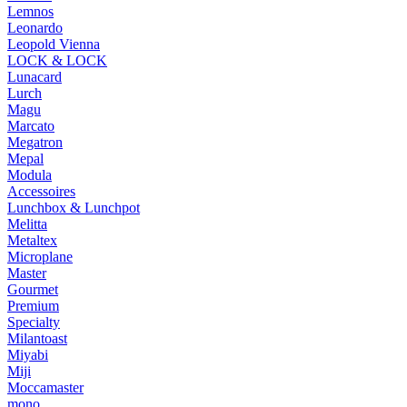
Lemnos
Leonardo
Leopold Vienna
LOCK & LOCK
Lunacard
Lurch
Magu
Marcato
Megatron
Mepal
Modula
Accessoires
Lunchbox & Lunchpot
Melitta
Metaltex
Microplane
Master
Gourmet
Premium
Specialty
Milantoast
Miyabi
Miji
Moccamaster
mono