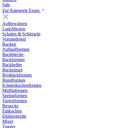
Sale
Zur Kategorie Essen
Aufbewahren
Lunchboxen
Schalen & Schüsseln
Vorratsdosen
Backen
Auflaufformen
Backbleche
Backformen
Backhelfer
Backpinsel
Brotbackformen
Bundformen
Königskuchenformen
Muffinformen
Springformen
Tortenformen
Bestecke
Einkochen
Elektrogeräte
Mixer
Toaster