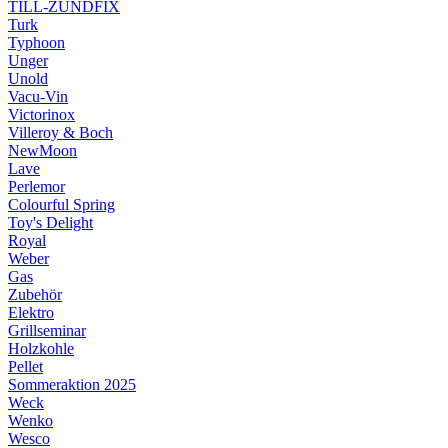
TILL-ZÜNDFIX
Turk
Typhoon
Unger
Unold
Vacu-Vin
Victorinox
Villeroy & Boch
NewMoon
Lave
Perlemor
Colourful Spring
Toy's Delight
Royal
Weber
Gas
Zubehör
Elektro
Grillseminar
Holzkohle
Pellet
Sommeraktion 2025
Weck
Wenko
Wesco