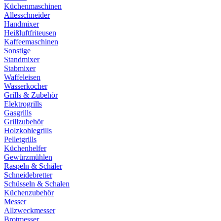
Küchenmaschinen
Allesschneider
Handmixer
Heißluftfriteusen
Kaffeemaschinen
Sonstige
Standmixer
Stabmixer
Waffeleisen
Wasserkocher
Grills & Zubehör
Elektrogrills
Gasgrills
Grillzubehör
Holzkohlegrills
Pelletgrills
Küchenhelfer
Gewürzmühlen
Raspeln & Schäler
Schneidebretter
Schüsseln & Schalen
Küchenzubehör
Messer
Allzweckmesser
Brotmesser