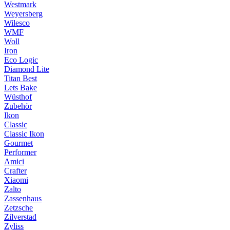
Westmark
Weyersberg
Wilesco
WMF
Woll
Iron
Eco Logic
Diamond Lite
Titan Best
Lets Bake
Wüsthof
Zubehör
Ikon
Classic
Classic Ikon
Gourmet
Performer
Amici
Crafter
Xiaomi
Zalto
Zassenhaus
Zetzsche
Zilverstad
Zyliss