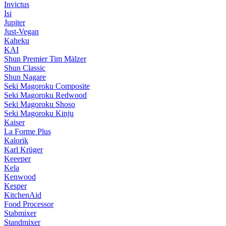
Invictus
Isi
Jupiter
Just-Vegan
Kaheku
KAI
Shun Premier Tim Mälzer
Shun Classic
Shun Nagare
Seki Magoroku Composite
Seki Magoroku Redwood
Seki Magoroku Shoso
Seki Magoroku Kinju
Kaiser
La Forme Plus
Kalorik
Karl Krüger
Keeeper
Kela
Kenwood
Kesper
KitchenAid
Food Processor
Stabmixer
Standmixer