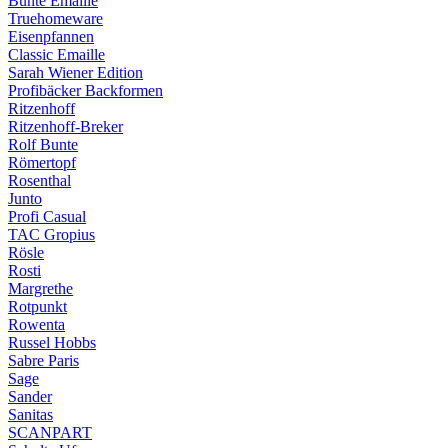
Bunte Emaille
Truehomeware
Eisenpfannen
Classic Emaille
Sarah Wiener Edition
Profibäcker Backformen
Ritzenhoff
Ritzenhoff-Breker
Rolf Bunte
Römertopf
Rosenthal
Junto
Profi Casual
TAC Gropius
Rösle
Rosti
Margrethe
Rotpunkt
Rowenta
Russel Hobbs
Sabre Paris
Sage
Sander
Sanitas
SCANPART