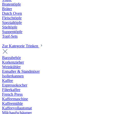
Bratentöpfe
Bräter
Dutch Oven
Fleischtöpfe
Spezialtöpfe
Stieltöpfe
Suppentöpfe
Topf-Sets
Zur Kategorie Trinken
Barzubehör
Korkenzieher
Weinkühler
Entsafter & Standmixer
Isolierkannen
Kaffee
Espressokocher
Filterkaffee
French Press
Kaffeemaschine
Kaffeemühle
Kaffeevollautomat
Milchaufschäumer