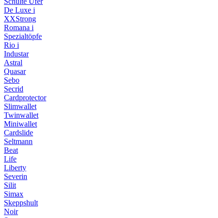
Schulte Ufer
De Luxe i
XXStrong
Romana i
Spezialtöpfe
Rio i
Industar
Astral
Quasar
Sebo
Secrid
Cardprotector
Slimwallet
Twinwallet
Miniwallet
Cardslide
Seltmann
Beat
Life
Liberty
Severin
Silit
Simax
Skeppshult
Noir