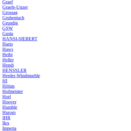
Graef
Graefe-Unzer
Grossag
Grubentuch
Grundig
GSW
Gusta
HANSI-SIEBERT
Hario
Haws
Heibi
Heller
Hendi
HENSSLER
Herder-Windmuehle
HI
Höfats
Hofmeister
Horl
Hoover
Humble
Hurom
IHR
Ilex
Imperia