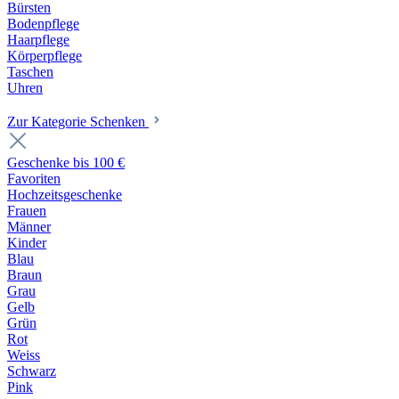
Bürsten
Bodenpflege
Haarpflege
Körperpflege
Taschen
Uhren
Zur Kategorie Schenken
Geschenke bis 100 €
Favoriten
Hochzeitsgeschenke
Frauen
Männer
Kinder
Blau
Braun
Grau
Gelb
Grün
Rot
Weiss
Schwarz
Pink