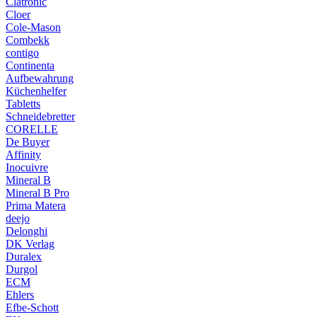
Clatronic
Cloer
Cole-Mason
Combekk
contigo
Continenta
Aufbewahrung
Küchenhelfer
Tabletts
Schneidebretter
CORELLE
De Buyer
Affinity
Inocuivre
Mineral B
Mineral B Pro
Prima Matera
deejo
Delonghi
DK Verlag
Duralex
Durgol
ECM
Ehlers
Efbe-Schott