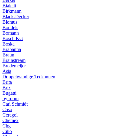
Berkel
Bialetti
Birkmann
Black-Decker
Blomus
Boddels
Bomann
Bosch KG
Boska
Brabantia
Braun
Brainstream
Bredemeijer
Asia
Doppelwandige Teekannen
Brita
Brix
Bugatti
by room
Carl Schmidt
Caso
Ceragol
Chemex
Chg
Cilio