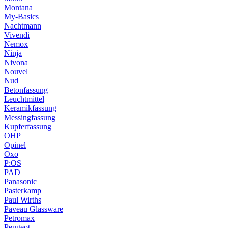
Montana
My-Basics
Nachtmann
Vivendi
Nemox
Ninja
Nivona
Nouvel
Nud
Betonfassung
Leuchtmittel
Keramikfassung
Messingfassung
Kupferfassung
OHP
Opinel
Oxo
P:OS
PAD
Panasonic
Pasterkamp
Paul Wirths
Paveau Glassware
Petromax
Peugeot