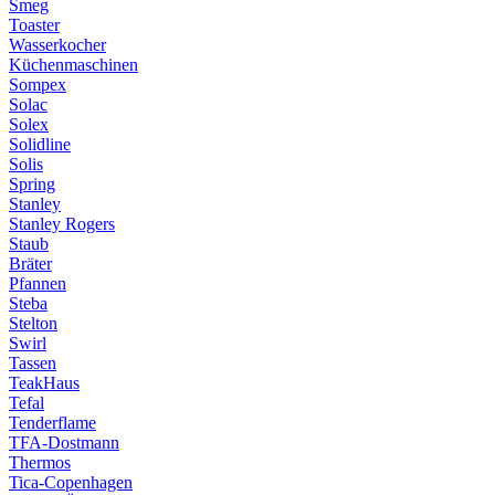
Smeg
Toaster
Wasserkocher
Küchenmaschinen
Sompex
Solac
Solex
Solidline
Solis
Spring
Stanley
Stanley Rogers
Staub
Bräter
Pfannen
Steba
Stelton
Swirl
Tassen
TeakHaus
Tefal
Tenderflame
TFA-Dostmann
Thermos
Tica-Copenhagen