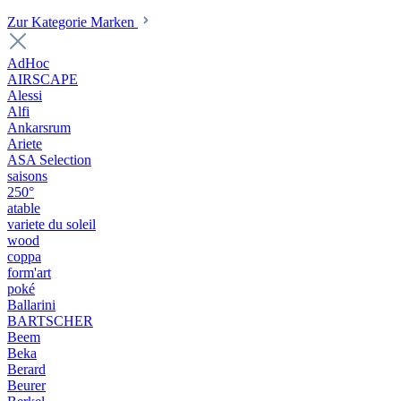
Zur Kategorie Marken
AdHoc
AIRSCAPE
Alessi
Alfi
Ankarsrum
Ariete
ASA Selection
saisons
250°
atable
variete du soleil
wood
coppa
form'art
poké
Ballarini
BARTSCHER
Beem
Beka
Berard
Beurer