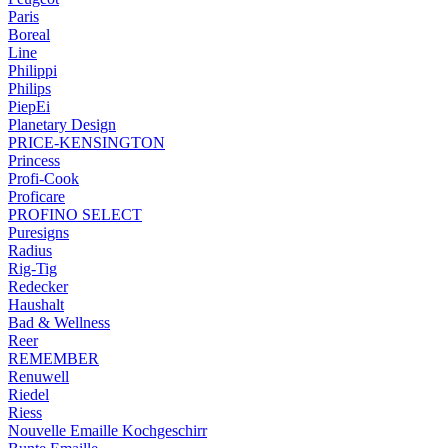
Paris
Boreal
Line
Philippi
Philips
PiepEi
Planetary Design
PRICE-KENSINGTON
Princess
Profi-Cook
Proficare
PROFINO SELECT
Puresigns
Radius
Rig-Tig
Redecker
Haushalt
Bad & Wellness
Reer
REMEMBER
Renuwell
Riedel
Riess
Nouvelle Emaille Kochgeschirr