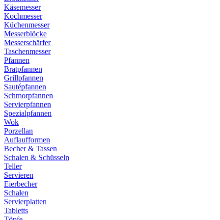
Käsemesser
Kochmesser
Küchenmesser
Messerblöcke
Messerschärfer
Taschenmesser
Pfannen
Bratpfannen
Grillpfannen
Sautépfannen
Schmorpfannen
Servierpfannen
Spezialpfannen
Wok
Porzellan
Auflaufformen
Becher & Tassen
Schalen & Schüsseln
Teller
Servieren
Eierbecher
Schalen
Servierplatten
Tabletts
Töpfe