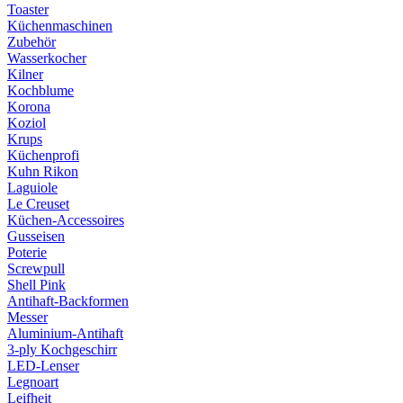
Toaster
Küchenmaschinen
Zubehör
Wasserkocher
Kilner
Kochblume
Korona
Koziol
Krups
Küchenprofi
Kuhn Rikon
Laguiole
Le Creuset
Küchen-Accessoires
Gusseisen
Poterie
Screwpull
Shell Pink
Antihaft-Backformen
Messer
Aluminium-Antihaft
3-ply Kochgeschirr
LED-Lenser
Legnoart
Leifheit