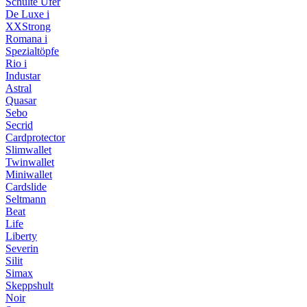
Schulte Ufer
De Luxe i
XXStrong
Romana i
Spezialtöpfe
Rio i
Industar
Astral
Quasar
Sebo
Secrid
Cardprotector
Slimwallet
Twinwallet
Miniwallet
Cardslide
Seltmann
Beat
Life
Liberty
Severin
Silit
Simax
Skeppshult
Noir