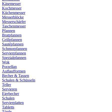
Käsemesser
Kochmesser
Küchenmesser
Messerblöcke
Messerschärfer
Taschenmesser
Pfannen
Bratpfannen
Grillpfannen
Sautépfannen
Schmorpfannen
Servierpfannen
Spezialpfannen
Wok
Porzellan
Auflaufformen
Becher & Tassen
Schalen & Schüsseln
Teller
Servieren
Eierbecher
Schalen
Servierplatten
Tabletts
Töpfe