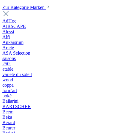
Zur Kategorie Marken
AdHoc
AIRSCAPE
Alessi
Alfi
Ankarsrum
Ariete
ASA Selection
saisons
250°
atable
variete du soleil
wood
coppa
form'art
poké
Ballarini
BARTSCHER
Beem
Beka
Berard
Beurer