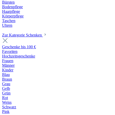
Bürsten
Bodenpflege
Haarpflege
Körperpflege
Taschen
Uhren
Zur Kategorie Schenken
Geschenke bis 100 €
Favoriten
Hochzeitsgeschenke
Frauen
Männer
Kinder
Blau
Braun
Grau
Gelb
Grün
Rot
Weiss
Schwarz
Pink