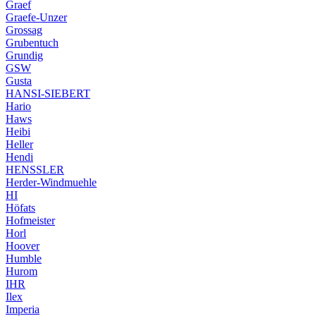
Graef
Graefe-Unzer
Grossag
Grubentuch
Grundig
GSW
Gusta
HANSI-SIEBERT
Hario
Haws
Heibi
Heller
Hendi
HENSSLER
Herder-Windmuehle
HI
Höfats
Hofmeister
Horl
Hoover
Humble
Hurom
IHR
Ilex
Imperia