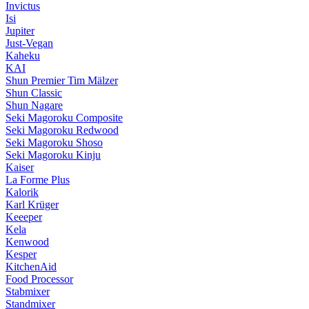
Invictus
Isi
Jupiter
Just-Vegan
Kaheku
KAI
Shun Premier Tim Mälzer
Shun Classic
Shun Nagare
Seki Magoroku Composite
Seki Magoroku Redwood
Seki Magoroku Shoso
Seki Magoroku Kinju
Kaiser
La Forme Plus
Kalorik
Karl Krüger
Keeeper
Kela
Kenwood
Kesper
KitchenAid
Food Processor
Stabmixer
Standmixer