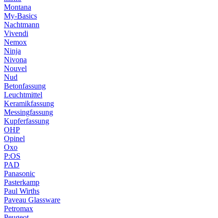
Montana
My-Basics
Nachtmann
Vivendi
Nemox
Ninja
Nivona
Nouvel
Nud
Betonfassung
Leuchtmittel
Keramikfassung
Messingfassung
Kupferfassung
OHP
Opinel
Oxo
P:OS
PAD
Panasonic
Pasterkamp
Paul Wirths
Paveau Glassware
Petromax
Peugeot