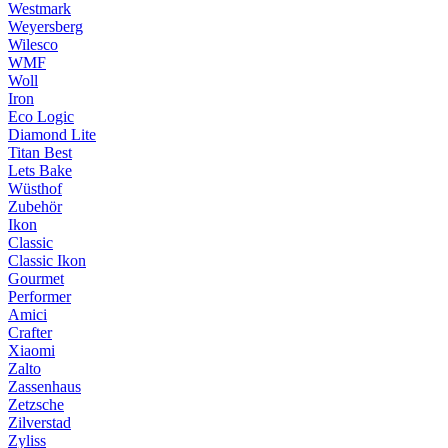
Westmark
Weyersberg
Wilesco
WMF
Woll
Iron
Eco Logic
Diamond Lite
Titan Best
Lets Bake
Wüsthof
Zubehör
Ikon
Classic
Classic Ikon
Gourmet
Performer
Amici
Crafter
Xiaomi
Zalto
Zassenhaus
Zetzsche
Zilverstad
Zyliss