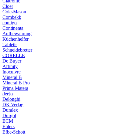
Clatronic
Cloer
Cole-Mason
Combekk
contigo
Continenta
Aufbewahrung
Küchenhelfer
Tabletts
Schneidebretter
CORELLE
De Buyer
Affinity
Inocuivre
Mineral B
Mineral B Pro
Prima Matera
deejo
Delonghi
DK Verlag
Duralex
Durgol
ECM
Ehlers
Efbe-Schott