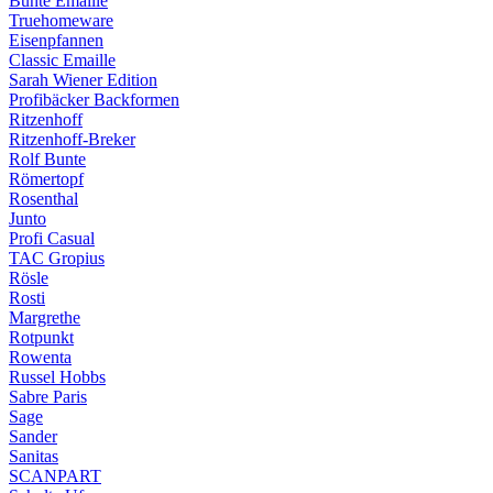
Bunte Emaille
Truehomeware
Eisenpfannen
Classic Emaille
Sarah Wiener Edition
Profibäcker Backformen
Ritzenhoff
Ritzenhoff-Breker
Rolf Bunte
Römertopf
Rosenthal
Junto
Profi Casual
TAC Gropius
Rösle
Rosti
Margrethe
Rotpunkt
Rowenta
Russel Hobbs
Sabre Paris
Sage
Sander
Sanitas
SCANPART