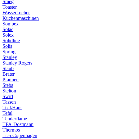
Smeg
Toaster
Wasserkocher
Küchenmaschinen
Sompex
Solac
Solex
Solidline
Solis
Spring
Stanley
Stanley Rogers
Staub
Bräter
Pfannen
Steba
Stelton
Swirl
Tassen
TeakHaus
Tefal
Tenderflame
TFA-Dostmann
Thermos
Tica-Copenhagen