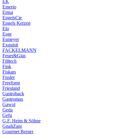
EK
Emerio
Emsa
EngelsCie
Engels Kerzen
Elo
Esge
Esmeyer
Exquisit
FACKELMANN
Feuer&Glas
Filltech
Fink
Fiskars
Fissler
Freeform
Friesland
Gastroback
Gastromax
Gawol
Geda
Gefu
G.F. Heim & Söhne
GnaliZani
Gourmet Berner