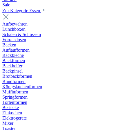
Sale
Zur Kategorie Essen
Aufbewahren
Lunchboxen
Schalen & Schüsseln
Vorratsdosen
Backen
Auflaufformen
Backbleche
Backformen
Backhelfer
Backpinsel
Brotbackformen
Bundformen
Königskuchenformen
Muffinformen
Springformen
Tortenformen
Bestecke
Einkochen
Elektrogeräte
Mixer
Toaster