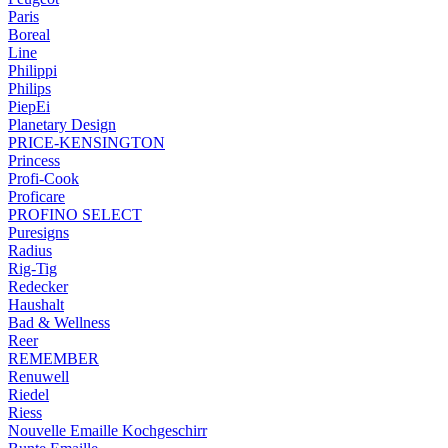
Paris
Boreal
Line
Philippi
Philips
PiepEi
Planetary Design
PRICE-KENSINGTON
Princess
Profi-Cook
Proficare
PROFINO SELECT
Puresigns
Radius
Rig-Tig
Redecker
Haushalt
Bad & Wellness
Reer
REMEMBER
Renuwell
Riedel
Riess
Nouvelle Emaille Kochgeschirr