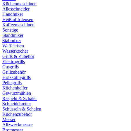
Küchenmaschinen
Allesschneider
Handmixer
Heißluftfriteusen
Kaffeemaschinen
Sonstige
Standmixer
Stabmixer
Waffeleisen
Wasserkocher
Grills & Zubehör
Elektrogrills
Gasgrills
Grillzubehör
Holzkohlegrills
Pelletgrills
Küchenhelfer
Gewürzmühlen
Raspeln & Schäler
Schneidebretter
Schüsseln & Schalen
Küchenzubehör
Messer
Allzweckmesser
Brotmesser