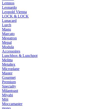
Lemnos
Leonardo
Leopold Vienna
LOCK & LOCK
Lunacard
Lurch
Magu
Marcato
Megatron
Mepal
Modula
Accessoires
Lunchbox & Lunchpot
Melitta
Metaltex
Microplane
Master
Gourmet
Premium
Specialty
Milantoast
Miyabi
Miji
Moccamaster
mono