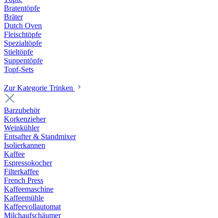
Bratentöpfe
Bräter
Dutch Oven
Fleischtöpfe
Spezialtöpfe
Stieltöpfe
Suppentöpfe
Topf-Sets
Zur Kategorie Trinken
Barzubehör
Korkenzieher
Weinkühler
Entsafter & Standmixer
Isolierkannen
Kaffee
Espressokocher
Filterkaffee
French Press
Kaffeemaschine
Kaffeemühle
Kaffeevollautomat
Milchaufschäumer