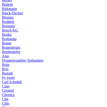
Berkel
Bialetti
Birkmann
Black-Decker
Blomus
Boddels
Bomann
Bosch KG
Boska
Brabantia
Braun
Brainstream
Bredemeijer
Asia
Doppelwandige Teekannen
Brita
Brix
Bugatti
by room
Carl Schmidt
Caso
Ceragol
Chemex
Chg
Cilio