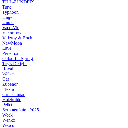
TILL-ZÜNDFIX
Turk
Typhoon
Unger
Unold
Vacu-Vin
Victorinox
Villeroy & Boch
NewMoon
Lave
Perlemor
Colourful Spring
Toy's Delight
Royal
Weber
Gas
Zubehör
Elektro
Grillseminar
Holzkohle
Pellet
Sommeraktion 2025
Weck
Wenko
Wesco