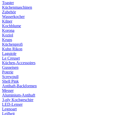
Toaster
Küchenmaschinen
Zubehör
Wasserkocher
Kilner
Kochblume
Korona
Koziol
Krups
Küchenprofi
Kuhn Rikon
Laguiole
Le Creuset
Küchen-Accessoires
Gusseisen
Poterie
Screwpull
Shell Pink
Antihaft-Backformen
Messer
Aluminium-Antihaft
3-ply Kochgeschirr
LED-Lenser
Legnoart
Leifheit