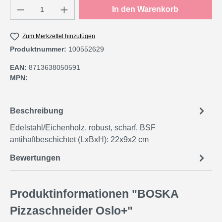
Produkt Anzahl: Gib den gewünschten Wert e
In den Warenkorb
Zum Merkzettel hinzufügen
Produktnummer:
100552629
EAN:
8713638050591
MPN:
Beschreibung
Edelstahl/Eichenholz, robust, scharf, BSF
antihaftbeschichtet (LxBxH): 22x9x2 cm
Bewertungen
Produktinformationen "BOSKA
Pizzaschneider Oslo+"