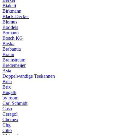
Berkel
Bialetti
Birkmann
Black-Decker
Blomus
Boddels
Bomann
Bosch KG
Boska
Brabantia
Braun
Brainstream
Bredemeijer
Asia
Doppelwandige Teekannen
Brita
Brix
Bugatti
by room
Carl Schmidt
Caso
Ceragol
Chemex
Chg
Cilio