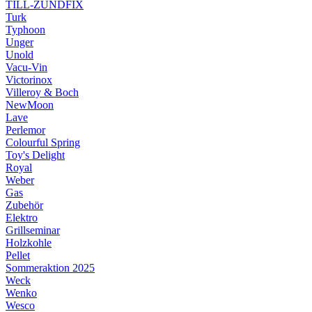
TILL-ZÜNDFIX
Turk
Typhoon
Unger
Unold
Vacu-Vin
Victorinox
Villeroy & Boch
NewMoon
Lave
Perlemor
Colourful Spring
Toy's Delight
Royal
Weber
Gas
Zubehör
Elektro
Grillseminar
Holzkohle
Pellet
Sommeraktion 2025
Weck
Wenko
Wesco