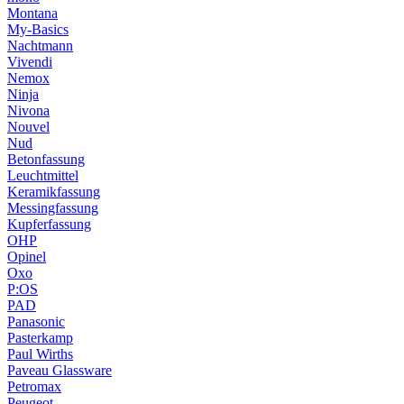
Montana
My-Basics
Nachtmann
Vivendi
Nemox
Ninja
Nivona
Nouvel
Nud
Betonfassung
Leuchtmittel
Keramikfassung
Messingfassung
Kupferfassung
OHP
Opinel
Oxo
P:OS
PAD
Panasonic
Pasterkamp
Paul Wirths
Paveau Glassware
Petromax
Peugeot