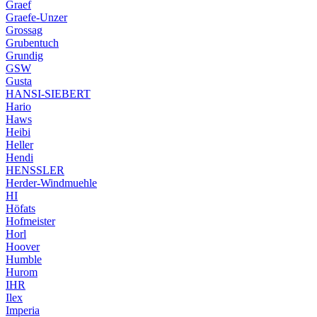
Graef
Graefe-Unzer
Grossag
Grubentuch
Grundig
GSW
Gusta
HANSI-SIEBERT
Hario
Haws
Heibi
Heller
Hendi
HENSSLER
Herder-Windmuehle
HI
Höfats
Hofmeister
Horl
Hoover
Humble
Hurom
IHR
Ilex
Imperia