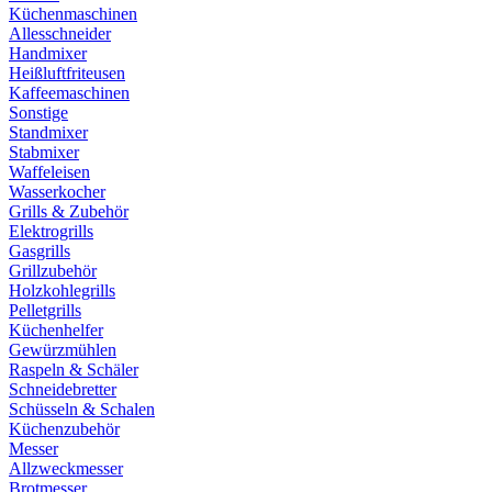
Küchenmaschinen
Allesschneider
Handmixer
Heißluftfriteusen
Kaffeemaschinen
Sonstige
Standmixer
Stabmixer
Waffeleisen
Wasserkocher
Grills & Zubehör
Elektrogrills
Gasgrills
Grillzubehör
Holzkohlegrills
Pelletgrills
Küchenhelfer
Gewürzmühlen
Raspeln & Schäler
Schneidebretter
Schüsseln & Schalen
Küchenzubehör
Messer
Allzweckmesser
Brotmesser