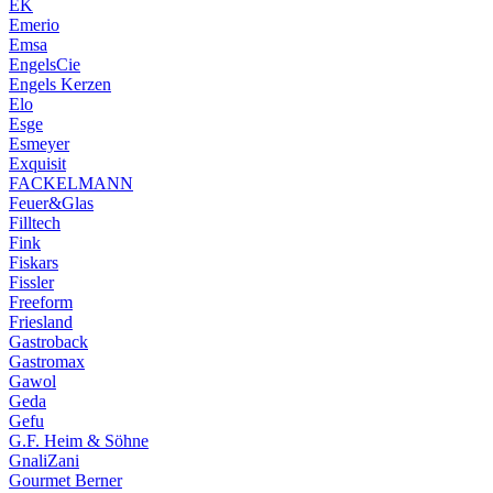
EK
Emerio
Emsa
EngelsCie
Engels Kerzen
Elo
Esge
Esmeyer
Exquisit
FACKELMANN
Feuer&Glas
Filltech
Fink
Fiskars
Fissler
Freeform
Friesland
Gastroback
Gastromax
Gawol
Geda
Gefu
G.F. Heim & Söhne
GnaliZani
Gourmet Berner