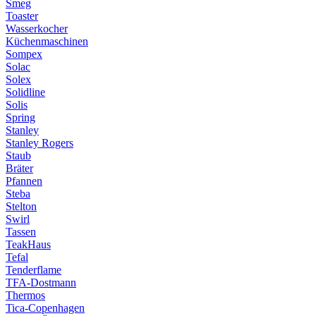
Smeg
Toaster
Wasserkocher
Küchenmaschinen
Sompex
Solac
Solex
Solidline
Solis
Spring
Stanley
Stanley Rogers
Staub
Bräter
Pfannen
Steba
Stelton
Swirl
Tassen
TeakHaus
Tefal
Tenderflame
TFA-Dostmann
Thermos
Tica-Copenhagen