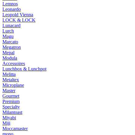
Lemnos
Leonardo
Leopold Vienna
LOCK & LOCK
Lunacard
Lurch
Magu
Marcato
Megatron
Mepal
Modula
Accessoires
Lunchbox & Lunchpot
Melitta
Metaltex
Microplane
Master
Gourmet
Premium
Specialty
Milantoast
Miyabi
Miji
Moccamaster
mono