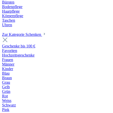
Bürsten
Bodenpflege
Haarpflege
Körperpflege
Taschen
Uhren
Zur Kategorie Schenken
Geschenke bis 100 €
Favoriten
Hochzeitsgeschenke
Frauen
Männer
Kinder
Blau
Braun
Grau
Gelb
Grün
Rot
Weiss
Schwarz
Pink