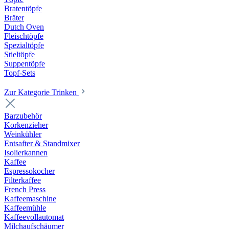
Bratentöpfe
Bräter
Dutch Oven
Fleischtöpfe
Spezialtöpfe
Stieltöpfe
Suppentöpfe
Topf-Sets
Zur Kategorie Trinken
Barzubehör
Korkenzieher
Weinkühler
Entsafter & Standmixer
Isolierkannen
Kaffee
Espressokocher
Filterkaffee
French Press
Kaffeemaschine
Kaffeemühle
Kaffeevollautomat
Milchaufschäumer