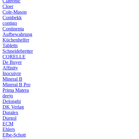
Clatronic
Cloer
Cole-Mason
Combekk
contigo
Continenta
Aufbewahrung
Küchenhelfer
Tabletts
Schneidebretter
CORELLE
De Buyer
Affinity
Inocuivre
Mineral B
Mineral B Pro
Prima Matera
deejo
Delonghi
DK Verlag
Duralex
Durgol
ECM
Ehlers
Efbe-Schott