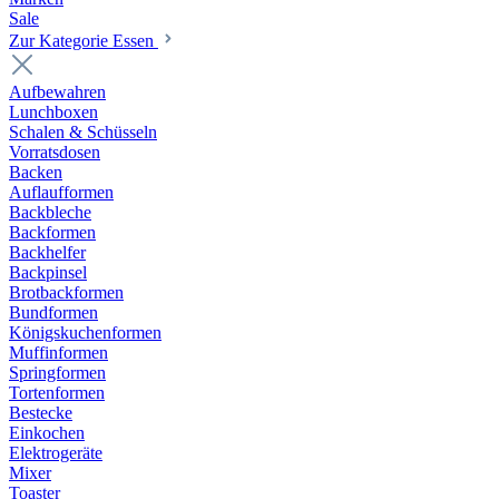
Sale
Zur Kategorie Essen
Aufbewahren
Lunchboxen
Schalen & Schüsseln
Vorratsdosen
Backen
Auflaufformen
Backbleche
Backformen
Backhelfer
Backpinsel
Brotbackformen
Bundformen
Königskuchenformen
Muffinformen
Springformen
Tortenformen
Bestecke
Einkochen
Elektrogeräte
Mixer
Toaster