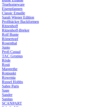
Bunte Emaille
Truehomeware
Eisenpfannen
Classic Emaille
Sarah Wiener Edition
Profibäcker Backformen
Ritzenhoff
Ritzenhoff-Breker
Rolf Bunte
Römertopf
Rosenthal
Junto
Profi Casual
TAC Gropius
Rösle
Rosti
Margrethe
Rotpunkt
Rowenta
Russel Hobbs
Sabre Paris
Sage
Sander
Sanitas
SCANPART