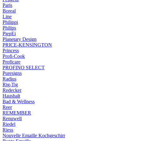
Paris
Boreal
Line
Philippi
Philips
PiepEi
Planetary Design
PRICE-KENSINGTON
Princess
Profi-Cook
Proficare
PROFINO SELECT
Puresigns
Radius
Rig-Tig
Redecker
Haushalt
Bad & Wellness
Reer
REMEMBER
Renuwell
Riedel
Riess
Nouvelle Emaille Kochgeschirr