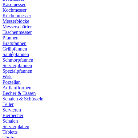
Käsemesser
Kochmesser
Küchenmesser
Messerblöcke
Messerschärfer
Taschenmesser
Pfannen
Bratpfannen
Grillpfannen
Sautépfannen
Schmorpfannen
Servierpfannen
Spezialpfannen
Wok
Porzellan
Auflaufformen
Becher & Tassen
Schalen & Schüsseln
Teller
Servieren
Eierbecher
Schalen
Servierplatten
Tabletts
Töpfe