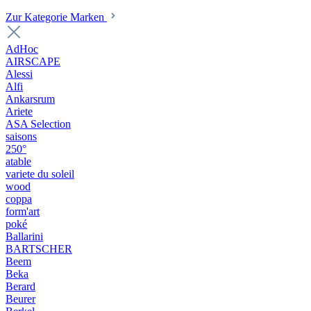
Zur Kategorie Marken
AdHoc
AIRSCAPE
Alessi
Alfi
Ankarsrum
Ariete
ASA Selection
saisons
250°
atable
variete du soleil
wood
coppa
form'art
poké
Ballarini
BARTSCHER
Beem
Beka
Berard
Beurer