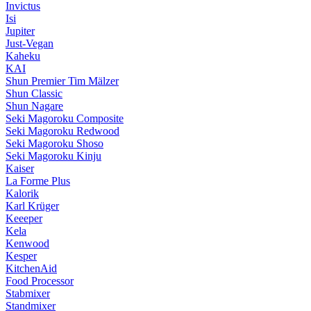
Invictus
Isi
Jupiter
Just-Vegan
Kaheku
KAI
Shun Premier Tim Mälzer
Shun Classic
Shun Nagare
Seki Magoroku Composite
Seki Magoroku Redwood
Seki Magoroku Shoso
Seki Magoroku Kinju
Kaiser
La Forme Plus
Kalorik
Karl Krüger
Keeeper
Kela
Kenwood
Kesper
KitchenAid
Food Processor
Stabmixer
Standmixer