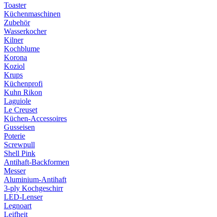
Toaster
Küchenmaschinen
Zubehör
Wasserkocher
Kilner
Kochblume
Korona
Koziol
Krups
Küchenprofi
Kuhn Rikon
Laguiole
Le Creuset
Küchen-Accessoires
Gusseisen
Poterie
Screwpull
Shell Pink
Antihaft-Backformen
Messer
Aluminium-Antihaft
3-ply Kochgeschirr
LED-Lenser
Legnoart
Leifheit