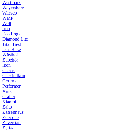
Westmark
Weyersberg
Wilesco
WMF
Woll
Iron
Eco Logic
Diamond Lite
Titan Best
Lets Bake
Wüsthof
Zubehör
Ikon
Classic
Classic Ikon
Gourmet
Performer
Amici
Crafter
Xiaomi
Zalto
Zassenhaus
Zetzsche
Zilverstad
Zyliss