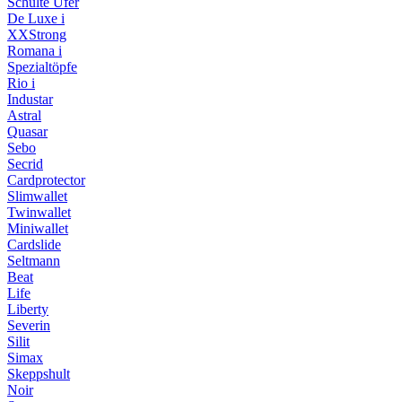
Schulte Ufer
De Luxe i
XXStrong
Romana i
Spezialtöpfe
Rio i
Industar
Astral
Quasar
Sebo
Secrid
Cardprotector
Slimwallet
Twinwallet
Miniwallet
Cardslide
Seltmann
Beat
Life
Liberty
Severin
Silit
Simax
Skeppshult
Noir