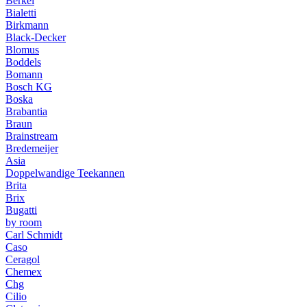
Berkel
Bialetti
Birkmann
Black-Decker
Blomus
Boddels
Bomann
Bosch KG
Boska
Brabantia
Braun
Brainstream
Bredemeijer
Asia
Doppelwandige Teekannen
Brita
Brix
Bugatti
by room
Carl Schmidt
Caso
Ceragol
Chemex
Chg
Cilio