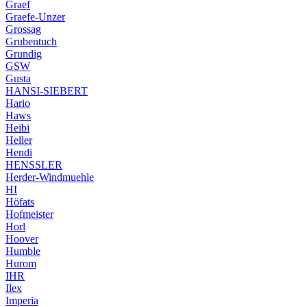
Graef
Graefe-Unzer
Grossag
Grubentuch
Grundig
GSW
Gusta
HANSI-SIEBERT
Hario
Haws
Heibi
Heller
Hendi
HENSSLER
Herder-Windmuehle
HI
Höfats
Hofmeister
Horl
Hoover
Humble
Hurom
IHR
Ilex
Imperia