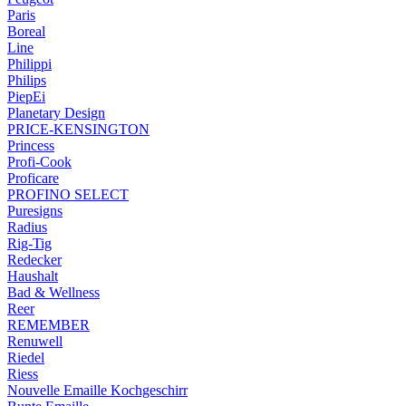
Paris
Boreal
Line
Philippi
Philips
PiepEi
Planetary Design
PRICE-KENSINGTON
Princess
Profi-Cook
Proficare
PROFINO SELECT
Puresigns
Radius
Rig-Tig
Redecker
Haushalt
Bad & Wellness
Reer
REMEMBER
Renuwell
Riedel
Riess
Nouvelle Emaille Kochgeschirr