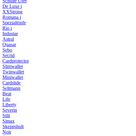
Schulte Ufer
De Luxe i
XXStrong
Romana i
Spezialtöpfe
Rio i
Industar
Astral
Quasar
Sebo
Secrid
Cardprotector
Slimwallet
Twinwallet
Miniwallet
Cardslide
Seltmann
Beat
Life
Liberty
Severin
Silit
Simax
Skeppshult
Noir