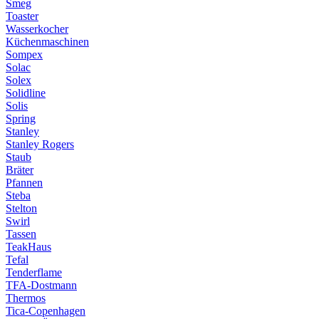
Smeg
Toaster
Wasserkocher
Küchenmaschinen
Sompex
Solac
Solex
Solidline
Solis
Spring
Stanley
Stanley Rogers
Staub
Bräter
Pfannen
Steba
Stelton
Swirl
Tassen
TeakHaus
Tefal
Tenderflame
TFA-Dostmann
Thermos
Tica-Copenhagen