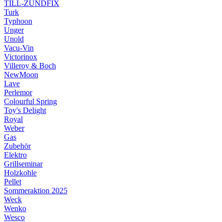
TILL-ZÜNDFIX
Turk
Typhoon
Unger
Unold
Vacu-Vin
Victorinox
Villeroy & Boch
NewMoon
Lave
Perlemor
Colourful Spring
Toy's Delight
Royal
Weber
Gas
Zubehör
Elektro
Grillseminar
Holzkohle
Pellet
Sommeraktion 2025
Weck
Wenko
Wesco