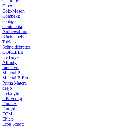
Clatronic
Cloer
Cole-Mason
Combekk
contigo
Continenta
Aufbewahrung
Küchenhelfer
Tabletts
Schneidebretter
CORELLE
De Buyer
Affinity
Inocuivre
Mineral B
Mineral B Pro
Prima Matera
deejo
Delonghi
DK Verlag
Duralex
Durgol
ECM
Ehlers
Efbe-Schott