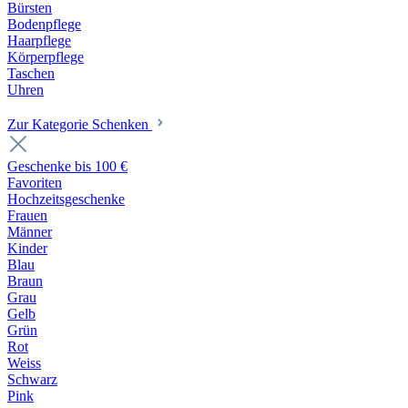
Bürsten
Bodenpflege
Haarpflege
Körperpflege
Taschen
Uhren
Zur Kategorie Schenken
Geschenke bis 100 €
Favoriten
Hochzeitsgeschenke
Frauen
Männer
Kinder
Blau
Braun
Grau
Gelb
Grün
Rot
Weiss
Schwarz
Pink