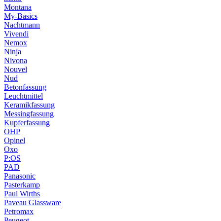
Montana
My-Basics
Nachtmann
Vivendi
Nemox
Ninja
Nivona
Nouvel
Nud
Betonfassung
Leuchtmittel
Keramikfassung
Messingfassung
Kupferfassung
OHP
Opinel
Oxo
P:OS
PAD
Panasonic
Pasterkamp
Paul Wirths
Paveau Glassware
Petromax
Peugeot