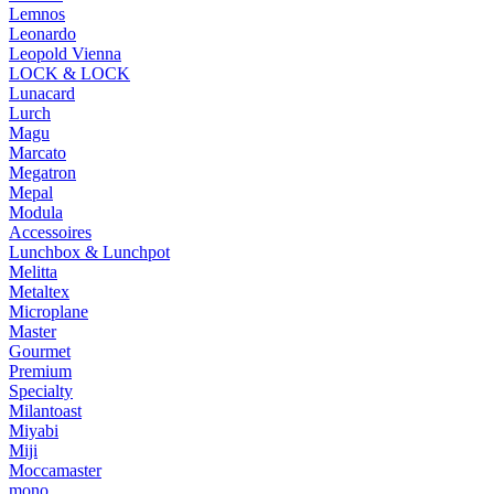
Lemnos
Leonardo
Leopold Vienna
LOCK & LOCK
Lunacard
Lurch
Magu
Marcato
Megatron
Mepal
Modula
Accessoires
Lunchbox & Lunchpot
Melitta
Metaltex
Microplane
Master
Gourmet
Premium
Specialty
Milantoast
Miyabi
Miji
Moccamaster
mono