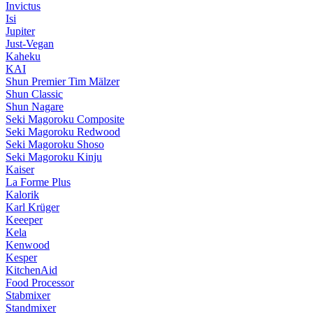
Invictus
Isi
Jupiter
Just-Vegan
Kaheku
KAI
Shun Premier Tim Mälzer
Shun Classic
Shun Nagare
Seki Magoroku Composite
Seki Magoroku Redwood
Seki Magoroku Shoso
Seki Magoroku Kinju
Kaiser
La Forme Plus
Kalorik
Karl Krüger
Keeeper
Kela
Kenwood
Kesper
KitchenAid
Food Processor
Stabmixer
Standmixer