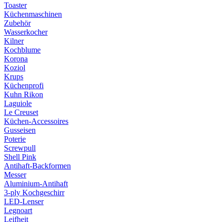
Toaster
Küchenmaschinen
Zubehör
Wasserkocher
Kilner
Kochblume
Korona
Koziol
Krups
Küchenprofi
Kuhn Rikon
Laguiole
Le Creuset
Küchen-Accessoires
Gusseisen
Poterie
Screwpull
Shell Pink
Antihaft-Backformen
Messer
Aluminium-Antihaft
3-ply Kochgeschirr
LED-Lenser
Legnoart
Leifheit