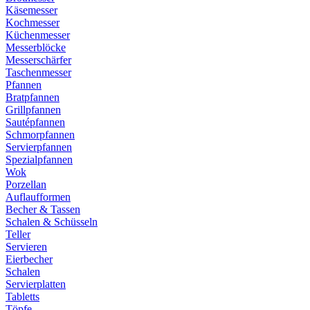
Käsemesser
Kochmesser
Küchenmesser
Messerblöcke
Messerschärfer
Taschenmesser
Pfannen
Bratpfannen
Grillpfannen
Sautépfannen
Schmorpfannen
Servierpfannen
Spezialpfannen
Wok
Porzellan
Auflaufformen
Becher & Tassen
Schalen & Schüsseln
Teller
Servieren
Eierbecher
Schalen
Servierplatten
Tabletts
Töpfe