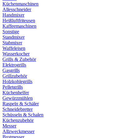
Küchenmaschinen
Allesschneider
Handmixer
Heißluftfriteusen
Kaffeemaschinen
Sonstige
Standmixer
Stabmixer
Waffeleisen
Wasserkocher
Grills & Zubehör
Elektrogrills
Gasgrills
Grillzubehör
Holzkohlegrills
Pelletgrills
Küchenhelfer
Gewürzmühlen
Raspeln & Schäler
Schneidebretter
Schüsseln & Schalen
Küchenzubehör
Messer
Allzweckmesser
Brotmesser