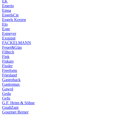
EK
Emerio
Emsa
EngelsCie
Engels Kerzen
Elo
Esge
Esmeyer
Exquisit
FACKELMANN
Feuer&Glas
Filltech
Fink
Fiskars
Fissler
Freeform
Friesland
Gastroback
Gastromax
Gawol
Geda
Gefu
G.F. Heim & Söhne
GnaliZani
Gourmet Berner