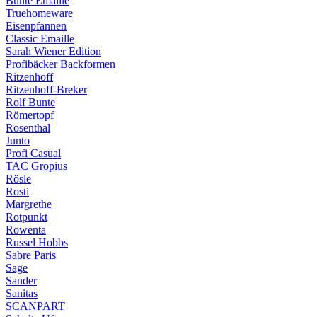
Bunte Emaille
Truehomeware
Eisenpfannen
Classic Emaille
Sarah Wiener Edition
Profibäcker Backformen
Ritzenhoff
Ritzenhoff-Breker
Rolf Bunte
Römertopf
Rosenthal
Junto
Profi Casual
TAC Gropius
Rösle
Rosti
Margrethe
Rotpunkt
Rowenta
Russel Hobbs
Sabre Paris
Sage
Sander
Sanitas
SCANPART