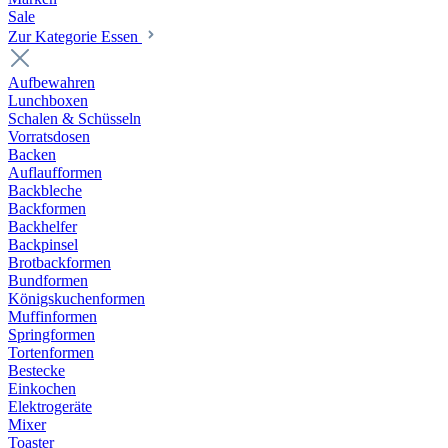
Sale
Zur Kategorie Essen
Aufbewahren
Lunchboxen
Schalen & Schüsseln
Vorratsdosen
Backen
Auflaufformen
Backbleche
Backformen
Backhelfer
Backpinsel
Brotbackformen
Bundformen
Königskuchenformen
Muffinformen
Springformen
Tortenformen
Bestecke
Einkochen
Elektrogeräte
Mixer
Toaster