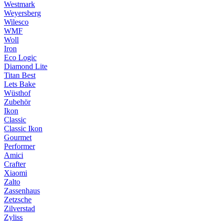
Westmark
Weyersberg
Wilesco
WMF
Woll
Iron
Eco Logic
Diamond Lite
Titan Best
Lets Bake
Wüsthof
Zubehör
Ikon
Classic
Classic Ikon
Gourmet
Performer
Amici
Crafter
Xiaomi
Zalto
Zassenhaus
Zetzsche
Zilverstad
Zyliss