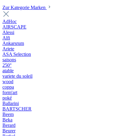
Zur Kategorie Marken
AdHoc
AIRSCAPE
Alessi
Alfi
Ankarsrum
Ariete
ASA Selection
saisons
250°
atable
variete du soleil
wood
coppa
form'art
poké
Ballarini
BARTSCHER
Beem
Beka
Berard
Beurer