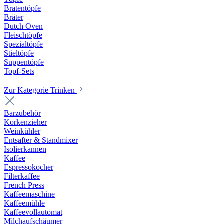
Bratentöpfe
Bräter
Dutch Oven
Fleischtöpfe
Spezialtöpfe
Stieltöpfe
Suppentöpfe
Topf-Sets
Zur Kategorie Trinken
Barzubehör
Korkenzieher
Weinkühler
Entsafter & Standmixer
Isolierkannen
Kaffee
Espressokocher
Filterkaffee
French Press
Kaffeemaschine
Kaffeemühle
Kaffeevollautomat
Milchaufschäumer