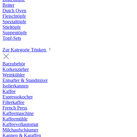
Bräter
Dutch Oven
Fleischtöpfe
Spezialtöpfe
Stieltöpfe
Suppentöpfe
Topf-Sets
Zur Kategorie Trinken
Barzubehör
Korkenzieher
Weinkühler
Entsafter & Standmixer
Isolierkannen
Kaffee
Espressokocher
Filterkaffee
French Press
Kaffeemaschine
Kaffeemühle
Kaffeevollautomat
Milchaufschäumer
Kannen & Karaffen