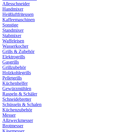
Allesschneider
Handmixer
Heißluftfriteusen
Kaffeemaschinen
Sonstige
Standmixer
Stabmixer
Waffeleisen
Wasserkocher
Grills & Zubehör
Elektrogrills
Gasgrills
Grillzubehör
Holzkohlegrills
Pelletgrills
Küchenhelfer
Gewürzmühlen
Raspeln & Schäler
Schneidebretter
Schüsseln & Schalen
Küchenzubehör
Messer
Allzweckmesser
Brotmesser
Käsemesser