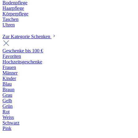
Bodenpflege
Haarpflege
Körperpflege
Taschen
Uhren
Zur Kategorie Schenken
Geschenke bis 100 €
Favoriten
Hochzeitsgeschenke
Frauen
Männer
Kinder
Blau
Braun
Grau
Gelb
Grün
Rot
Weiss
Schwarz
Pink