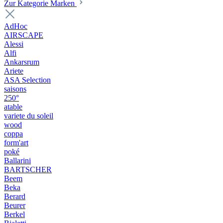
Zur Kategorie Marken
AdHoc
AIRSCAPE
Alessi
Alfi
Ankarsrum
Ariete
ASA Selection
saisons
250°
atable
variete du soleil
wood
coppa
form'art
poké
Ballarini
BARTSCHER
Beem
Beka
Berard
Beurer
Berkel