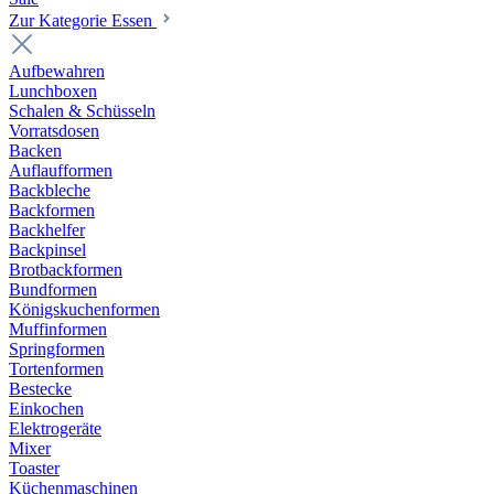
Zur Kategorie Essen
Aufbewahren
Lunchboxen
Schalen & Schüsseln
Vorratsdosen
Backen
Auflaufformen
Backbleche
Backformen
Backhelfer
Backpinsel
Brotbackformen
Bundformen
Königskuchenformen
Muffinformen
Springformen
Tortenformen
Bestecke
Einkochen
Elektrogeräte
Mixer
Toaster
Küchenmaschinen