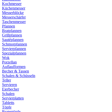
Kochmesser
Küchenmesser
Messerblöcke
Messerschärfer
Taschenmesser
Pfannen
Bratpfannen
Grillpfannen
Sautépfannen
Schmorpfannen
Servierpfannen
Spezialpfannen
Wok
Porzellan
Auflaufformen
Becher & Tassen
Schalen & Schüsseln
Teller
Servieren
Eierbecher
Schalen
Servierplatten
Tabletts
Töpfe
Bratentöpfe