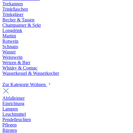
Teekannen
Trinkflaschen
Trinkgläser
Becher & Tassen
Champagner & Sekt
Longdrink
Martini
Rotwein
Schnaps
Wasser
Weisswein
Weizen & Bier
Whisky & Cognac
Wasserkessel & Wasserkocher
Zur Kategorie Wohnen
Abfalleimer
Einrichtung
Lampen
Leuchtmittel
Pendelleuchten
Pflegen
Bürsten