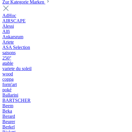
Zur Kategorie Marken
AdHoc
AIRSCAPE
Alessi
Alfi
Ankarsrum
Ariete
ASA Selection
saisons
250°
atable
variete du soleil
wood
coppa
form'art
poké
Ballarini
BARTSCHER
Beem
Beka
Berard
Beurer
Berkel