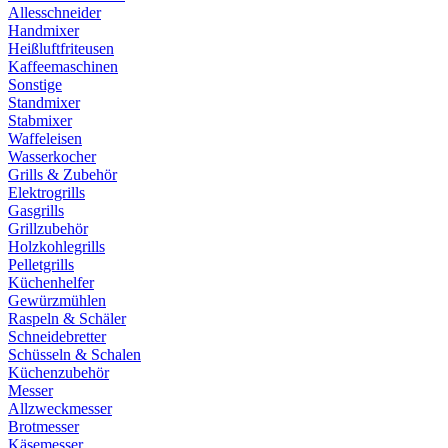
Allesschneider
Handmixer
Heißluftfriteusen
Kaffeemaschinen
Sonstige
Standmixer
Stabmixer
Waffeleisen
Wasserkocher
Grills & Zubehör
Elektrogrills
Gasgrills
Grillzubehör
Holzkohlegrills
Pelletgrills
Küchenhelfer
Gewürzmühlen
Raspeln & Schäler
Schneidebretter
Schüsseln & Schalen
Küchenzubehör
Messer
Allzweckmesser
Brotmesser
Käsemesser