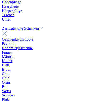
Bodenpflege
Haarpflege
Körperpflege
Taschen
Uhren
Zur Kategorie Schenken
Geschenke bis 100 €
Favoriten
Hochzeitsgeschenke
Frauen
Männer
Kinder
Blau
Braun
Grau
Gelb
Grün
Rot
Weiss
Schwarz
Pink