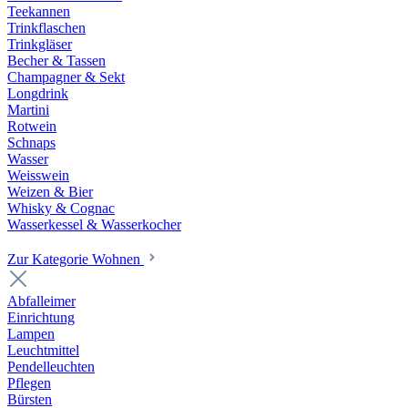
Teekannen
Trinkflaschen
Trinkgläser
Becher & Tassen
Champagner & Sekt
Longdrink
Martini
Rotwein
Schnaps
Wasser
Weisswein
Weizen & Bier
Whisky & Cognac
Wasserkessel & Wasserkocher
Zur Kategorie Wohnen
Abfalleimer
Einrichtung
Lampen
Leuchtmittel
Pendelleuchten
Pflegen
Bürsten