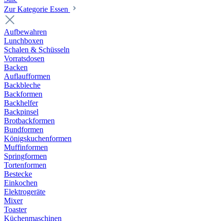
Zur Kategorie Essen
Aufbewahren
Lunchboxen
Schalen & Schüsseln
Vorratsdosen
Backen
Auflaufformen
Backbleche
Backformen
Backhelfer
Backpinsel
Brotbackformen
Bundformen
Königskuchenformen
Muffinformen
Springformen
Tortenformen
Bestecke
Einkochen
Elektrogeräte
Mixer
Toaster
Küchenmaschinen