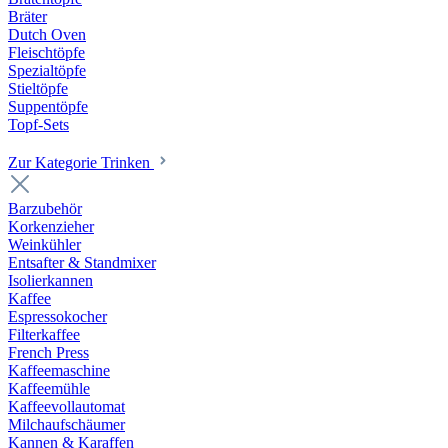
Bräter
Dutch Oven
Fleischtöpfe
Spezialtöpfe
Stieltöpfe
Suppentöpfe
Topf-Sets
Zur Kategorie Trinken
Barzubehör
Korkenzieher
Weinkühler
Entsafter & Standmixer
Isolierkannen
Kaffee
Espressokocher
Filterkaffee
French Press
Kaffeemaschine
Kaffeemühle
Kaffeevollautomat
Milchaufschäumer
Kannen & Karaffen