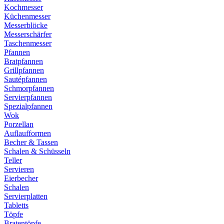
Kochmesser
Küchenmesser
Messerblöcke
Messerschärfer
Taschenmesser
Pfannen
Bratpfannen
Grillpfannen
Sautépfannen
Schmorpfannen
Servierpfannen
Spezialpfannen
Wok
Porzellan
Auflaufformen
Becher & Tassen
Schalen & Schüsseln
Teller
Servieren
Eierbecher
Schalen
Servierplatten
Tabletts
Töpfe
Bratentöpfe